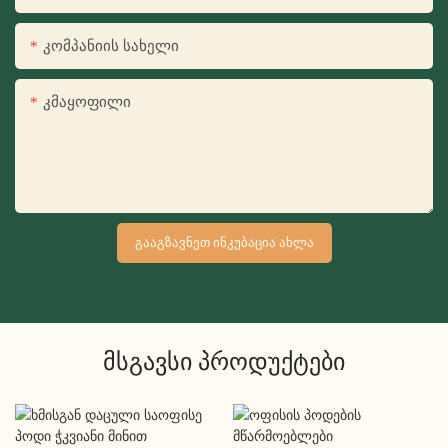
Კომპანიის Სახელი
Კმაყოფილი
ᲒᲐᲐᲒᲖᲐᲕᲜᲔᲗ ᲘᲜᲙᲣᲑᲐᲪᲘᲐ ᲐᲮᲚᲐ
Მსგავსი Პროდუქტები