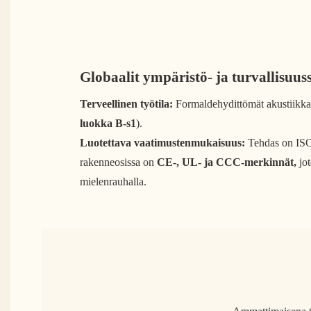
Globaalit ympäristö- ja turvallisuuss
Terveellinen työtila:
Formaldehydittömät akustiikkal
luokka B-s1
).
Luotettava vaatimustenmukaisuus:
Tehdas on ISO-
rakenneosissa on
CE-, UL- ja CCC-merkinnät,
jot
mielenrauhalla.