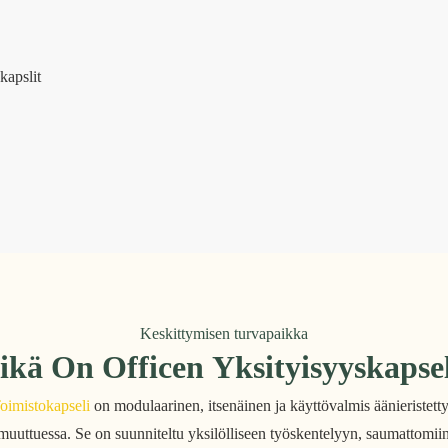
Keskittymisen turvapaikka
kä On Officen Yksityisyyskapse
oimistokapseli
on modulaarinen, itsenäinen ja käyttövalmis äänieristetty 
n muuttuessa. Se on suunniteltu yksilölliseen työskentelyyn, saumattomii