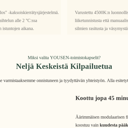
ulos" -kaksoiskierrätysjärjestelmä.
Varustettu 4500K:n luonnolli
aihtelun alle 2 °C:ssa
liiketunnistusta että manuaali
n istuntojen aikana.
silmien rasitusta ja väsymyst
Miksi valita YOUSEN-toimistokapselit?
Neljä Keskeistä Kilpailuetua
 varmistaaksemme onnistuneen ja tyydyttävän yhteistyön. Alla esitetyt 
Koottu jopa 45 min
Äärimmäisen modulaarisen fi
koostuu vain
kuudesta pää