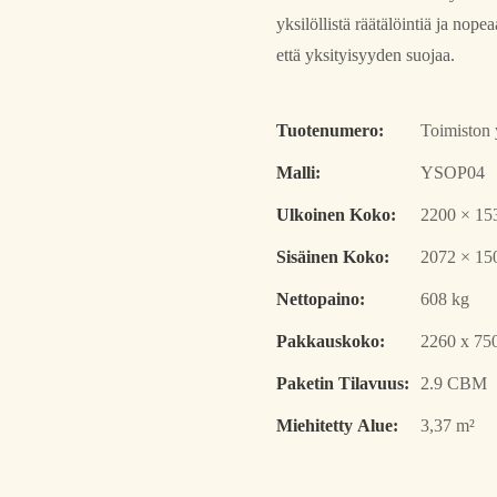
yksilöllistä räätälöintiä ja nop
että yksityisyyden suojaa.
Tuotenumero:
Toimiston y
Malli:
YSOP04
Ulkoinen Koko:
2200 × 15
Sisäinen Koko:
2072 × 15
Nettopaino:
608 kg
Pakkauskoko:
2260 x 75
Paketin Tilavuus:
2.9 CBM
Miehitetty Alue:
3,37 m²