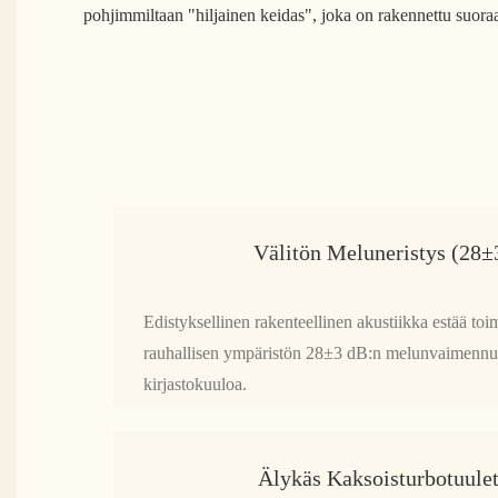
pohjimmiltaan "hiljainen keidas", joka on rakennettu suora
Välitön Meluneristys (28±
Edistyksellinen rakenteellinen akustiikka estää toi
rauhallisen ympäristön 28±3 dB:n melunvaimennukse
kirjastokuuloa.
Älykäs Kaksoisturbotuulet