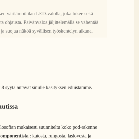
sen värilämpötilan LED-valolla, joka tukee sekä
sta ohjausta. Päivänvaloa jäljittelemällä se vähentää
ä ja suojaa näköä syvällisen työskentelyn aikana.
8 syytä antavat sinulle käsityksen eduistamme.
uutissa
losofian mukaisesti suunniteltu koko pod-rakenne
komponentista
: katosta, rungosta, lasiovesta ja