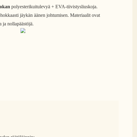
uokan
polyesterikuitulevyä + EVA-tiivistysliuskoja.
hokkaasti jäykän äänen johtumisen. Materiaalit ovat
a ja nollapäästöjä.