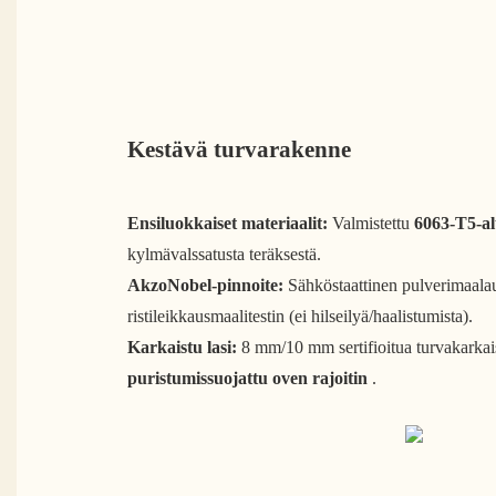
Kestävä turvarakenne
Ensiluokkaiset materiaalit:
Valmistettu
6063-T5-alu
kylmävalssatusta teräksestä.
AkzoNobel-pinnoite:
Sähköstaattinen pulverimaalau
ristileikkausmaalitestin (ei hilseilyä/haalistumista).
Karkaistu lasi:
8 mm/10 mm sertifioitua turvakarkais
puristumissuojattu oven rajoitin
.