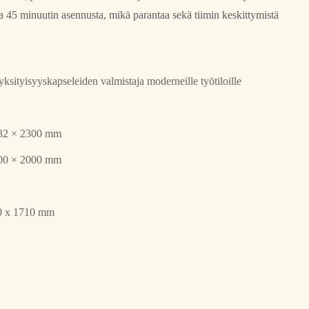
eaa 45 minuutin asennusta, mikä parantaa sekä tiimin keskittymistä
ksityisyyskapseleiden valmistaja moderneille työtiloille
32 × 2300 mm
00 × 2000 mm
0 x 1710 mm