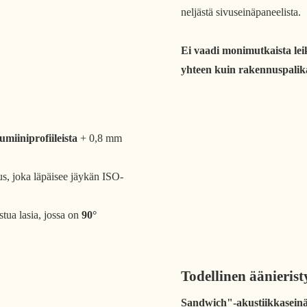
neljästä sivuseinäpaneelista.
Ei vaadi monimutkaista lei
yhteen kuin rakennuspalik
miiniprofiileista
+ 0,8 mm
s, joka läpäisee jäykän ISO-
tua lasia, jossa on
90°
Todellinen äänierist
Sandwich"-akustiikkaseinä