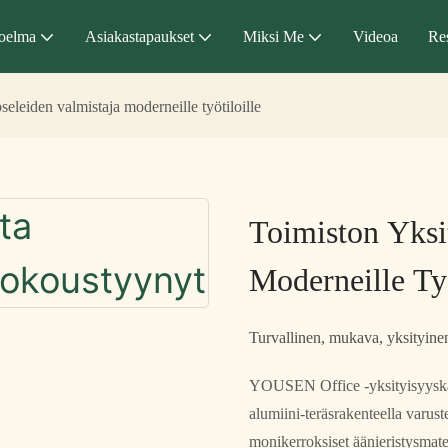
oelma
Asiakastapaukset
Miksi Me
Videoa
Res
eleiden valmistaja moderneille työtiloille
Toimiston Yksi
Moderneille Työ
Turvallinen, mukava, yksityine
YOUSEN Office -yksityisyyskapse
alumiini-teräsrakenteella varust
monikerroksiset äänieristysmate