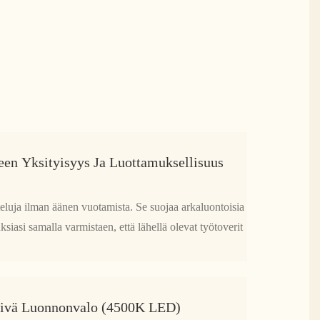
een Yksityisyys Ja Luottamuksellisuus
teluja ilman äänen vuotamista. Se suojaa arkaluontoisia
uuksiasi samalla varmistaen, että lähellä olevat työtoverit
livä Luonnonvalo (4500K LED)