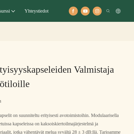
urssi
Yhteystiedot
tyisyyskapseleiden Valmistaja
tiloille
n
lit on suunniteltu erityisesti avotoimistoihin. Modulaarisella
etuissa kapseleissa on kaksoiskiertoilmajärjestelmä ja
riaalit, jotka vähentävät melua syvältä 28 ± 3 dB:llä. Tarjoamme