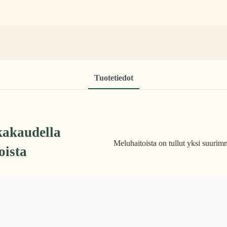
Tuotetiedot
kakaudella
Meluhaitoista on tullut yksi suurimm
oista