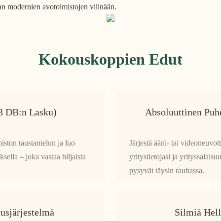
an modernien avotoimistojen vilinään.
Kokouskoppien Edut
3 DB:n Lasku)
Absoluuttinen Puh
miston taustamelun ja luo
Järjestä ääni- tai videoneuvot
lla – joka vastaa hiljaista
yritystietojasi ja yrityssalais
pysyvät täysin rauhassa.
usjärjestelmä
Silmiä Hel