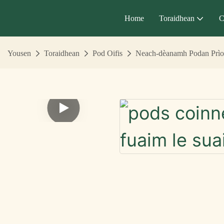
Home
Toraidhean
C
Yousen
Toraidhean
Pod Oifis
Neach-dèanamh Podan Prìob