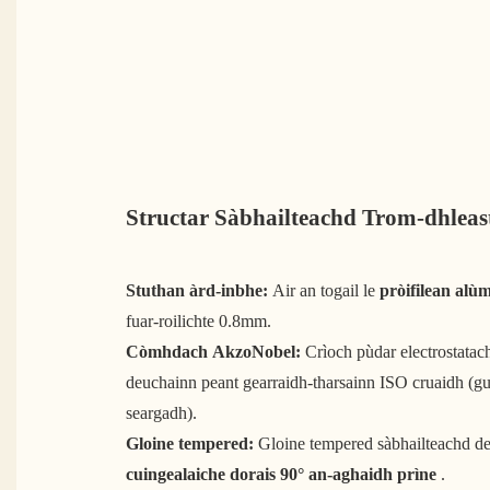
Structar Sàbhailteachd Trom-dhleas
Stuthan àrd-inbhe:
Air an togail le
pròifilean al
fuar-roilichte 0.8mm.
Còmhdach AkzoNobel:
Crìoch pùdar electrostatach
deuchainn peant gearraidh-tharsainn ISO cruaidh (gu
seargadh).
Gloine tempered:
Gloine tempered sàbhailteachd 
cuingealaiche dorais 90° an-aghaidh prìne
.