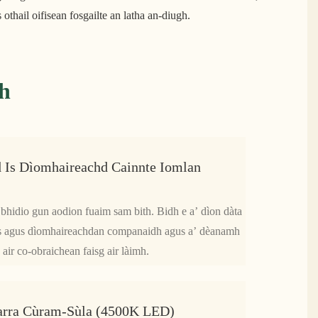
othail oifisean fosgailte an latha an-diugh.
h
d Is Dìomhaireachd Cainnte Iomlan
bhidio gun aodion fuaim sam bith. Bidh e a’ dìon dàta
s agus dìomhaireachdan companaidh agus a’ dèanamh
air co-obraichean faisg air làimh.
arra Cùram-Sùla (4500K LED)