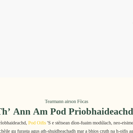
Tearmann airson Fòcas
Th’ Ann Am Pod Prìobhaideachd 
prìobhaideachd,
Pod Oifis
'S e stèisean dìon-fuaim modúlach, neo-eisimei
a chèile gu furasta agus ath-shuidheachadh mar a bhios cruth na h-oifis a