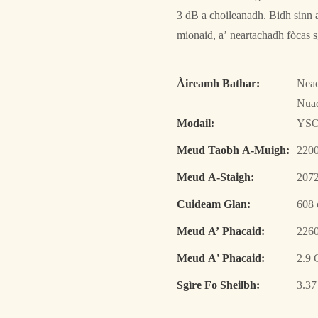
3 dB a choileanadh. Bidh sinn 
mionaid, a’ neartachadh fòcas 
Àireamh Bathar:
Neac
Nuad
Modail:
YSO
Meud Taobh A-Muigh:
2200
Meud A-Staigh:
2072
Cuideam Glan:
608 
Meud A’ Phacaid:
226
Meud A' Phacaid:
2.9
Sgìre Fo Sheilbh:
3.37