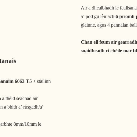
Air a dhealbhadh le feallsan
a’ pod gu lèir ach
6 prìomh 
glainne, agus 4 pannalan ball
Chan eil feum air gearradh 
snaidheadh ​​ri chèile mar b
tanais
ùmanaim 6063-T5
+ stàilinn
 a thèid seachad air
n a bhith a’ rùsgadh/a’
dearbhte 8mm/10mm le