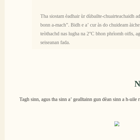
Tha siostam èadhair ùr dùbailte-chuairteachaidh ad
bonn a-mach”. Bidh e a’ cur às do chuideam àichei
teòthachd nas lugha na 2°C bhon phrìomh oifis, ag
seiseanan fada.
N
Tagh sinn, agus tha sinn a’ gealltainn gun dèan sinn a h-uile