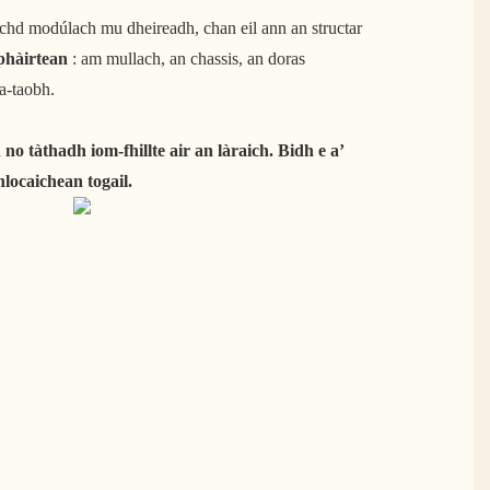
achd modúlach mu dheireadh, chan eil ann an structar
phàirtean
: am mullach, an chassis, an doras
a-taobh.
no tàthadh iom-fhillte air an làraich. Bidh e a’
hlocaichean togail.