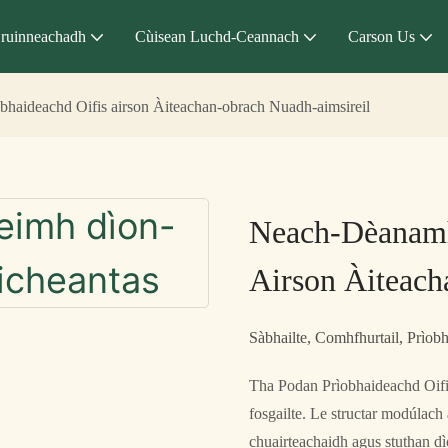
ruinneachadh
Cùisean Luchd-Ceannach
Carson Us
haideachd Oifis airson Àiteachan-obrach Nuadh-aimsireil
Neach-Dèanamh
Airson Àiteach
Sàbhailte, Comhfhurtail, Prìob
Tha Podan Prìobhaideachd Oifi
fosgailte. Le structar modúlach 
chuairteachaidh agus stuthan 