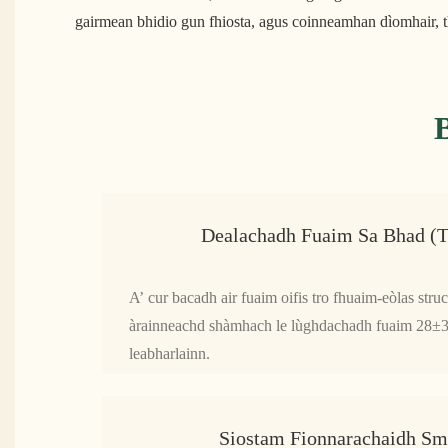
gairmean bhidio gun fhiosta, agus coinneamhan dìomhair, tha
Dealachadh Fuaim Sa Bhad (
A’ cur bacadh air fuaim oifis tro fhuaim-eòlas stru
àrainneachd shàmhach le lùghdachadh fuaim 28±3
leabharlainn.
Siostam Fionnarachaidh Sm