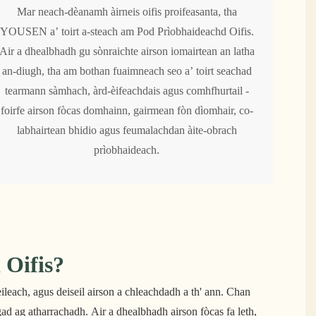
Mar neach-dèanamh àirneis oifis proifeasanta, tha
YOUSEN a’ toirt a-steach am Pod Prìobhaideachd Oifis.
Air a dhealbhadh gu sònraichte airson iomairtean an latha
an-diugh, tha am bothan fuaimneach seo a’ toirt seachad
tearmann sàmhach, àrd-èifeachdais agus comhfhurtail -
foirfe airson fòcas domhainn, gairmean fòn dìomhair, co-
labhairtean bhidio agus feumalachdan àite-obrach
prìobhaideach.
Oifis?
leach, agus deiseil airson a chleachdadh a th' ann. Chan
gad ag atharrachadh. Air a dhealbhadh airson fòcas fa leth,