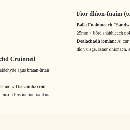
Fìor dhìon-fuaim (t
Balla Fuaimneach "Sandw
25mm + bòrd snàithleach po
Dealachadh iomlan:
A’ cur 
dìon-uisge, lasair-dhìonach, 
achd Cruinneil
ldehyde agus bratan-ùrlair
ctaraidh. Tha
comharran
l airson fois inntinn iomlan.