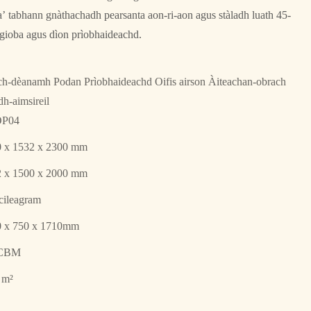
a’ tabhann gnàthachadh pearsanta aon-ri-aon agus stàladh luath 45-
sgioba agus dìon prìobhaideachd.
h-dèanamh Podan Prìobhaideachd Oifis airson Àiteachan-obrach
h-aimsireil
P04
 x 1532 x 2300 mm
 x 1500 x 2000 mm
cileagram
0 x 750 x 1710mm
 CBM
 m²