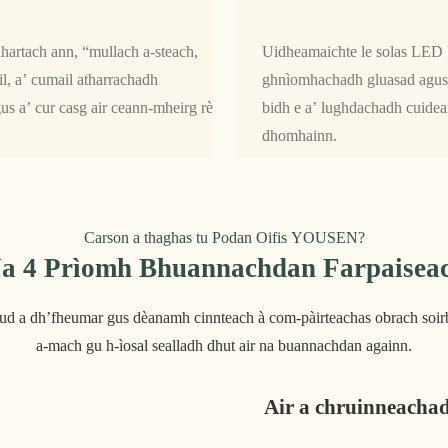
hartach ann, “mullach a-steach,
Uidheamaichte le solas LED le
l, a’ cumail atharrachadh
ghnìomhachadh gluasad agus s
us a’ cur casg air ceann-mheirg rè
bidh e a’ lughdachadh cuideam 
dhomhainn.
Carson a thaghas tu Podan Oifis YOUSEN?
a 4 Prìomh Bhuannachdan Farpaisea
 rud a dh’fheumar gus dèanamh cinnteach à com-pàirteachas obrach soirbh
a-mach gu h-ìosal sealladh dhut air na buannachdan againn.
Air a chruinneacha