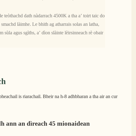
 teòthachd dath nàdarrach 4500K a tha a’ toirt taic do
machd làimhe. Le bhith ag atharrais solas an latha,
sùla agus sgìths, a’ dìon slàinte lèirsinneach rè obair
ch
eachail is riarachail. Bheir na h-8 adhbharan a tha air an cur
dh ann an dìreach 45 mionaidean