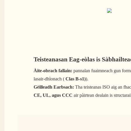
Teisteanasan Eag-eòlas is Sàbhailte
Àite-obrach fallain:
pannalan fuaimneach gun forma
lasair-dhìonach (
Clas B-s1)
).
Gèilleadh Earbsach:
Tha teisteanas ISO aig an fha
CE, UL, agus CCC
air pàirtean dealain is structarai