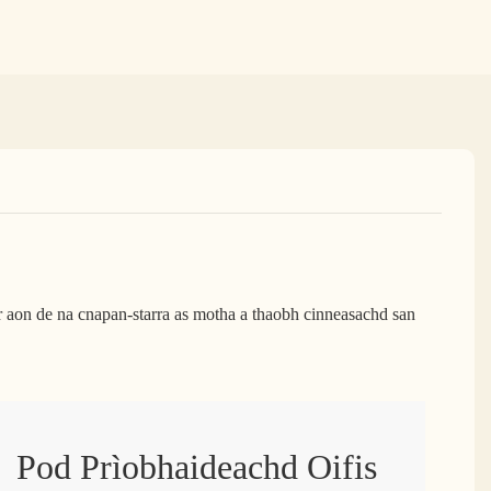
r aon de na cnapan-starra as motha a thaobh cinneasachd san
Pod Prìobhaideachd Oifis