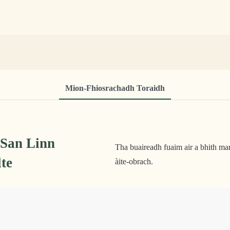
Mion-Fhiosrachadh Toraidh
 San Linn
Tha buaireadh fuaim air a bhith ma
lte
àite-obrach.