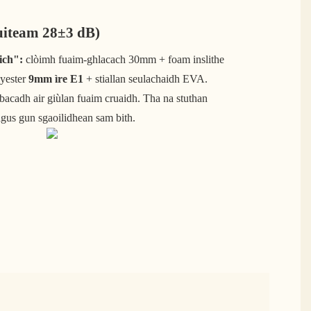
uiteam 28±3 dB)
ich":
clòimh fuaim-ghlacach 30mm + foam inslithe
lyester
9mm ìre E1
+ stiallan seulachaidh EVA.
bacadh air giùlan fuaim cruaidh. Tha na stuthan
agus gun sgaoilidhean sam bith.