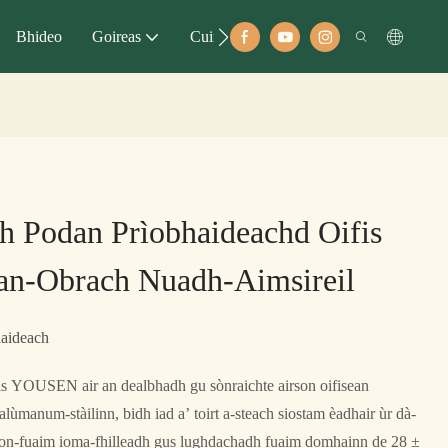
Bhideo
Goireas
Cuir Fios
 Podan Prìobhaideachd Oifis
an-Obrach Nuadh-Aimsireil
haideach
s YOUSEN air an dealbhadh gu sònraichte airson oifisean
alùmanum-stàilinn, bidh iad a’ toirt a-steach siostam èadhair ùr dà-
dìon-fuaim ioma-fhilleadh gus lughdachadh fuaim domhainn de 28 ±