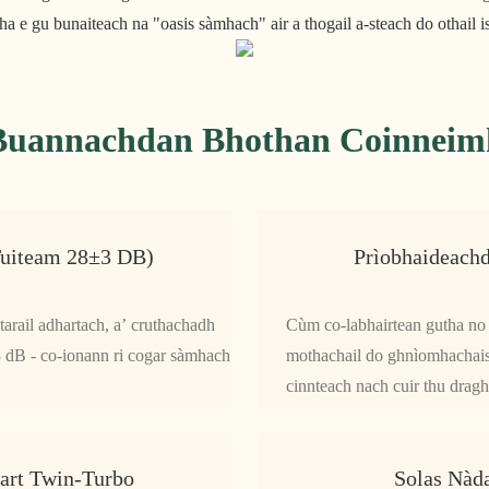
 e gu bunaiteach na "oasis sàmhach" air a thogail a-steach do othail is 
Buannachdan Bhothan Coinneim
tuiteam 28±3 DB)
Prìobhaideach
ctarail adhartach, a’ cruthachadh
Cùm co-labhairtean gutha no 
 dB - co-ionann ri cogar sàmhach
mothachail do ghnìomhachai
cinnteach nach cuir thu dragh 
art Twin-Turbo
Solas Nàd