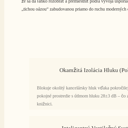
že sa dá ľahko rozobrať a premiestniť podľa vývoja usporia
„tichou oázou“ zabudovanou priamo do ruchu moderných o
Okamžitá Izolácia Hluku (p
Blokuje okolitý kancelársky hluk vďaka pokročilej 
pokojné prostredie s útlmom hluku 28±3 dB – čo
knižnici.
Inteligentný Ventilačný Sy