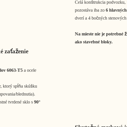
Celá konštrukcia podvozku, 
pozostáva iba zo
6 hlavnýc
dverí a 4 bočných stenových
Na mieste nie je potrebné ž
ako stavebné bloky.
é zaťaženie
ilov 6063-T5
a ocele
r, ktorý spĺňa skúšku
upovania/blednutia).
tné tvrdené sklo s
90°