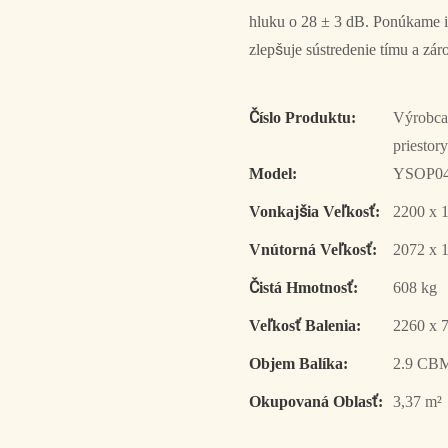
hluku o 28 ± 3 dB. Ponúkame in
zlepšuje sústredenie tímu a zá
Číslo Produktu:
Výrobca
priestory
Model:
YSOP0
Vonkajšia Veľkosť:
2200 x 
Vnútorná Veľkosť:
2072 x 
Čistá Hmotnosť:
608 kg
Veľkosť Balenia:
2260 x 
Objem Balíka:
2.9 CB
Okupovaná Oblasť:
3,37 m²