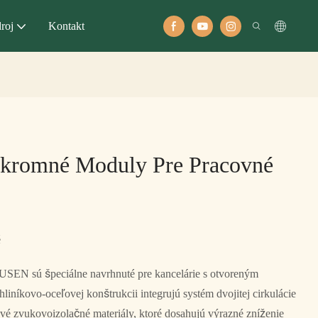
roj
Kontakt
kromné ​​moduly Pre Pracovné
é
USEN sú špeciálne navrhnuté pre kancelárie s otvoreným
iníkovo-oceľovej konštrukcii integrujú systém dvojitej cirkulácie
vé zvukovoizolačné materiály, ktoré dosahujú výrazné zníženie