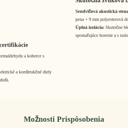
Skutočná zvuková iz
Sendvičová akustická sten
pena + 9 mm polyesterová d
Úplná izolácia:
Skutočne blo
spomaľujúce horenie a s nul
ertifikácie
ormaldehydu a koberce s
ektrické a konštrukčné diely
duši.
Možnosti Prispôsobenia