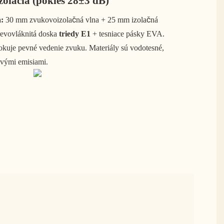
olácia (pokles 28±3 dB)
a:
30 mm zvukovoizolačná vlna + 25 mm izolačná
revovláknitá doska
triedy E1
+ tesniace pásky EVA.
kuje pevné vedenie zvuku. Materiály sú vodotesné,
ovými emisiami.