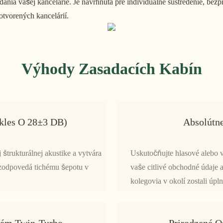
dania vašej kancelárie. Je navrhnutá pre individuálne sústredenie, bezp
tvorených kancelárií.
Výhody Zasadacích Kabín
okles O 28±3 DB)
Absolútn
štrukturálnej akustike a vytvára
Uskutočňujte hlasové alebo 
 zodpovedá tichému šepotu v
vaše citlivé obchodné údaje 
kolegovia v okolí zostali úpl
stém Twin-Turbo
Prirodzené O