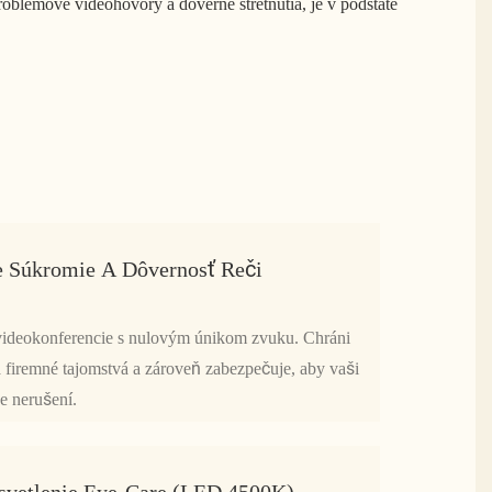
roblémové videohovory a dôverné stretnutia, je v podstate
e Súkromie A Dôvernosť Reči
videokonferencie s nulovým únikom zvuku. Chráni
a firemné tajomstvá a zároveň zabezpečuje, aby vaši
ne nerušení.
svetlenie Eye-Care (LED 4500K)