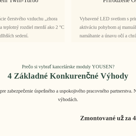
ácie čerstvého vzduchu „zhora
Vybavené LED svetlom s prir
a teplotný rozdiel menší ako 2 °C
aktiváciu pohybom aj manuál
dlhších sedení.
namáhanie a únavu očí a chrá
Prečo si vybrať kancelárske moduly YOUSEN?
4 Základné Konkurenčné Výhody
é pre zabezpečenie úspešného a uspokojivého pracovného partnerstva.
výhodách.
Zmontované už za 4