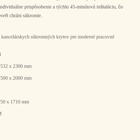
dividuálne prispôsobenie a rýchlu 45-minútovú inštaláciu, čo
roveň chráni súkromie.
 kancelárskych súkromných krytov pre moderné pracovné
4
1532 x 2300 mm
1500 x 2000 mm
750 x 1710 mm
M