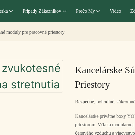
erka
Prípady Zákazníkov
Prečo My
Video
Zd
é ​​moduly pre pracovné priestory
Kancelárske Sú
Priestory
Bezpečné, pohodlné, súkromn
Kancelárske privátne boxy YO
priestorom. Vďaka modulárnej hl
čerstvého vzduchu a viacvrstvo