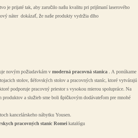
vo je prijaté tak, aby zaručilo našu kvalitu pri prijímaní laserového
ový náter dokázať, že naše produkty vydržia dlho
obuje novým požiadavkám v
moderná pracovná stanica
. A ponúkame
tojacich stolov, šéfovských stolov a pracovných staníc, ktoré vytvárajú
 ktoré podporuje pracovný priestor s vysokou mierou spolupráce. Na
ch produktov a služieb sme boli špičkovým dodávateľom pre mnohé
uktoch kancelárskeho nábytku Yousen.
rskych pracovných staníc Romei
katalógu