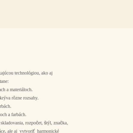
ajúcou technológiou, ako aj
tane:
ch a materiáloch.
okrýva rôzne rozsahy.
arbách.
poch a farbách.
 skladovania, rozpočet, štýl, značka,
áce, ale aj vytvoriť harmonické