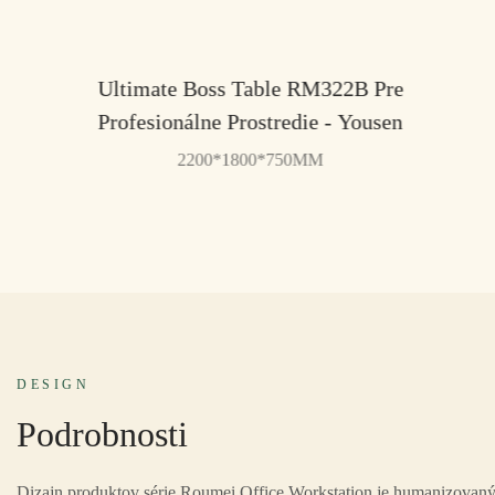
Ultimate Boss Table RM322B Pre
Profesionálne Prostredie - Yousen
2200*1800*750MM
DESIGN
Podrobnosti
Dizajn produktov série Roumei Office Workstation je humanizovaný