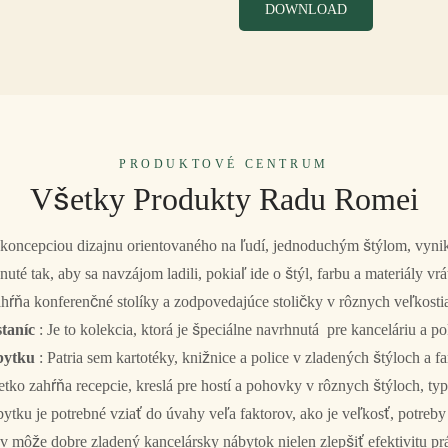
DOWNLOAD
PRODUKTOVÉ CENTRUM
Všetky Produkty Radu Romei
oncepciou dizajnu orientovaného na ľudí, jednoduchým štýlom, vynik
té tak, aby sa navzájom ladili, pokiaľ ide o štýl, farbu a materiály vrá
hŕňa konferenčné stolíky a zodpovedajúce stoličky v rôznych veľkostia
staníc
: Je to kolekcia, ktorá je špeciálne navrhnutá pre kanceláriu a p
ábytku
: Patria sem kartotéky, knižnice a police v zladených štýloch a f
etko zahŕňa recepcie, kreslá pre hostí a pohovky v rôznych štýloch, ty
ytku je potrebné vziať do úvahy veľa faktorov, ako je veľkosť, potreby
ov môže dobre zladený kancelársky nábytok nielen zlepšiť efektivitu pr