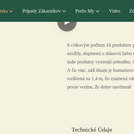
erka
Prípady Zákazníkov
Prečo My
Video
Zd
S celkovým počtom 16 produktov po
navždy, doplnenú o titánovú farbu
naše produkty vyzerajú pohodlne, š
A čo viac, náš dizajn je humanizov
rozšírená na 1,4 m, čo znamená väč
pevne veríme, že dobre navrhnuté p
Technické Údaje