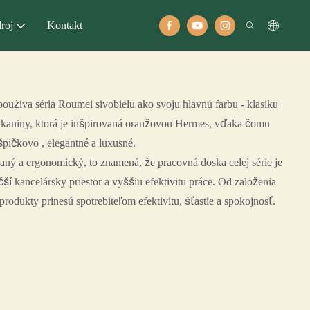
roj
Kontakt
užíva séria Roumei sivobielu ako svoju hlavnú farbu - klasiku
 tkaniny, ktorá je inšpirovaná oranžovou Hermes, vďaka čomu
pičkovo , elegantné a luxusné.
aný a ergonomický, to znamená, že pracovná doska celej série je
ší kancelársky priestor a vyššiu efektivitu práce. Od založenia
rodukty prinesú spotrebiteľom efektivitu, šťastie a spokojnosť.