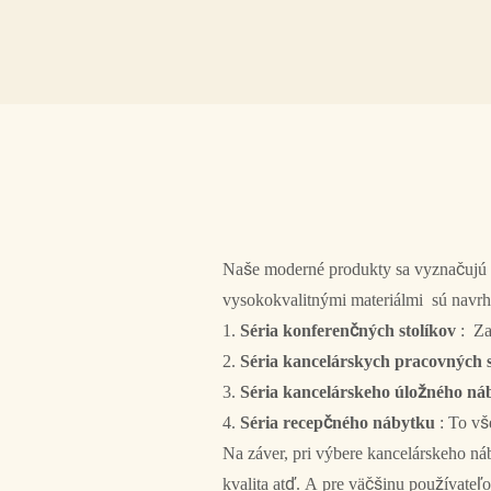
Naše moderné produkty sa vyznačujú k
vysokokvalitnými materiálmi sú navrhnu
1.
Séria konferenčných stolíkov
: Za
2.
Séria kancelárskych pracovných 
3.
Séria kancelárskeho úložného n
4.
Séria recepčného nábytku
: To vš
Na záver, pri výbere kancelárskeho náb
kvalita atď. A pre väčšinu používateľ