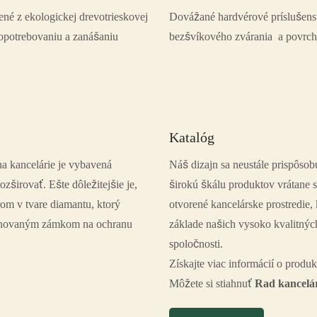
né z ekologickej drevotrieskovej
Dovážané hardvérové ​​príslušenst
 opotrebovaniu a zanášaniu
bezšvíkového zvárania a povrch
Katalóg
a kancelárie je vybavená
Náš dizajn sa neustále prispôs
širovať. Ešte dôležitejšie je,
širokú škálu produktov vrátane s
om v tvare diamantu, ktorý
otvorené kancelárske prostredie,
mbinovaným zámkom na ochranu
základe našich vysoko kvalitný
spoločnosti.
Získajte viac informácií o prod
Môžete si stiahnuť
Rad kancelá