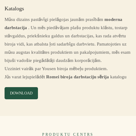
Katalogs
Mūsu dizains pastāvīgi pielāgojas jaunām prasībām
moderna
darbstacija
. Un mēs piedāvājam plašu produktu klāstu, tostarp
stāvgaldus, priekšnieku galdus un darbstacijas, kas rada atvērtu
biroja vidi, kas atbalsta ļoti sadarbīgu darbvietu. Pamatojoties uz
mūsu augstas kvalitātes produktiem un pakalpojumiem, mēs esam
bijuši vadošie piegādātāji daudzām korporācijām.
Uzziniet vairāk par Yousen biroja mēbeļu produktiem.
Jūs varat lejupielādēt
Romei biroja darbstaciju sērija
katalogu
DOWNLOAD
PRODUKTU CENTRS