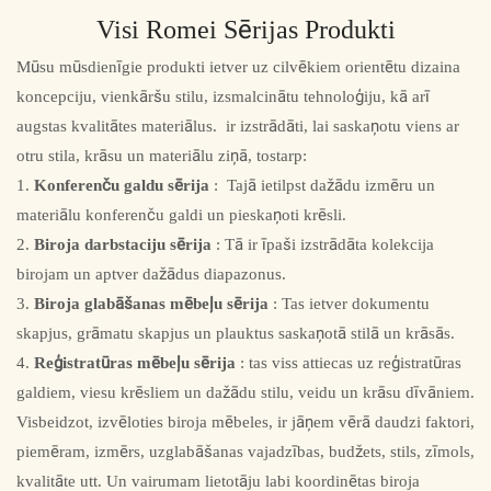
Visi Romei Sērijas Produkti
Mūsu mūsdienīgie produkti ietver uz cilvēkiem orientētu dizaina
koncepciju, vienkāršu stilu, izsmalcinātu tehnoloģiju, kā arī
augstas kvalitātes materiālus. ir izstrādāti, lai saskaņotu viens ar
otru stila, krāsu un materiālu ziņā, tostarp:
1.
Konferenču galdu sērija
: Tajā ietilpst dažādu izmēru un
materiālu konferenču galdi un pieskaņoti krēsli.
2.
Biroja darbstaciju sērija
: Tā ir īpaši izstrādāta kolekcija
birojam un aptver dažādus diapazonus.
3.
Biroja glabāšanas mēbeļu sērija
: Tas ietver dokumentu
skapjus, grāmatu skapjus un plauktus saskaņotā stilā un krāsās.
4.
Reģistratūras mēbeļu sērija
: tas viss attiecas uz reģistratūras
galdiem, viesu krēsliem un dažādu stilu, veidu un krāsu dīvāniem.
Visbeidzot, izvēloties biroja mēbeles, ir jāņem vērā daudzi faktori,
piemēram, izmērs, uzglabāšanas vajadzības, budžets, stils, zīmols,
kvalitāte utt. Un vairumam lietotāju labi koordinētas biroja