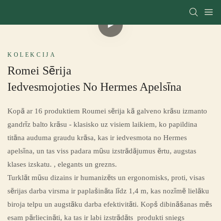
KOLEKCIJA
Romei Sērija
Iedvesmojoties No Hermes Apelsīna
Kopā ar 16 produktiem Roumei sērija kā galveno krāsu izmanto
gandrīz balto krāsu - klasisko uz visiem laikiem, ko papildina
titāna auduma graudu krāsa, kas ir iedvesmota no Hermes
apelsīna, un tas viss padara mūsu izstrādājumus ērtu, augstas
klases izskatu. , elegants un grezns.
Turklāt mūsu dizains ir humanizēts un ergonomisks, proti, visas
sērijas darba virsma ir paplašināta līdz 1,4 m, kas nozīmē lielāku
biroja telpu un augstāku darba efektivitāti. Kopš dibināšanas mēs
esam pārliecināti, ka tas ir labi izstrādāts produkti sniegs