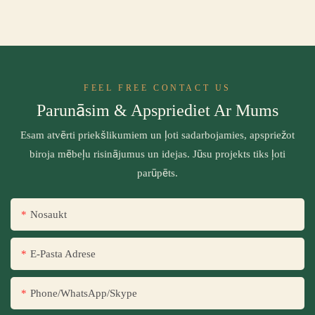
FEEL FREE CONTACT US
Parunāsim & Apspriediet Ar Mums
Esam atvērti priekšlikumiem un ļoti sadarbojamies, apspriežot
biroja mēbeļu risinājumus un idejas. Jūsu projekts tiks ļoti
parūpēts.
Nosaukt
E-Pasta Adrese
Phone/WhatsApp/Skype