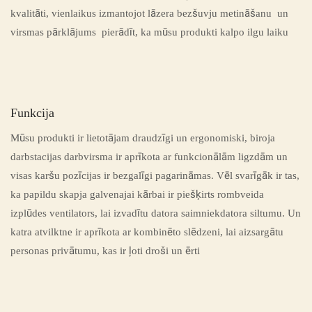
kvalitāti, vienlaikus izmantojot lāzera bezšuvju metināšanu un
virsmas pārklājums pierādīt, ka mūsu produkti kalpo ilgu laiku
Funkcija
Mūsu produkti ir lietotājam draudzīgi un ergonomiski, biroja
darbstacijas darbvirsma ir aprīkota ar funkcionālām ligzdām un
visas karšu pozīcijas ir bezgalīgi pagarināmas. Vēl svarīgāk ir tas,
ka papildu skapja galvenajai kārbai ir piešķirts rombveida
izplūdes ventilators, lai izvadītu datora saimniekdatora siltumu. Un
katra atvilktne ir aprīkota ar kombinēto slēdzeni, lai aizsargātu
personas privātumu, kas ir ļoti droši un ērti