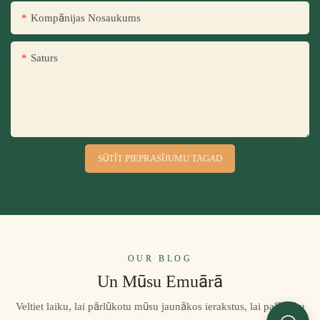
Kompānijas Nosaukums
Saturs
SŪTĪT PIEPRASĪJUMU TAGAD
OUR BLOG
Un Mūsu Emuārā
Veltiet laiku, lai pārlūkotu mūsu jaunākos ierakstus, lai palīdzētu