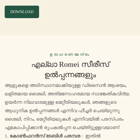
DOWNLOAD
ഉദാഹരണമേന്ദ്രം
എല്ലാ Romei സീരീസ്
ഉൽപ്പന്നങ്ങളും
ആളുകളെ അടിസ്ഥാനമാക്കിയുള്ള ഡിസൈൻ ആശയം,
ലളിതമായ ശൈലി, അതിമനോഹരമായ സാങ്കേതികവിദ്യ,
ഉയർന്ന നിലവാരമുള്ള മെറ്റീരിയലുകൾ, ഞങ്ങളുടെ
ആധുനിക ഉൽപ്പന്നങ്ങൾ എന്നിവ ഫീച്ചർ ചെയ്യുന്നു
ശൈലി, നിറം, മെറ്റീരിയലുകൾ എന്നിവയിൽ പരസ്പരം
ഏകോപിപ്പിക്കാൻ രൂപകൽപ്പന ചെയ്തിട്ടുള്ളവയാണ്:
1.
കോൺഫറൻസ് ടേബിൾ പരമ്പര
: ഇതിൽ