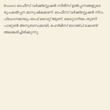
Roumei ഓഫീസ് വർക്ക്‌സ്റ്റേഷൻ സീരീസ് ഉൽപ്പന്നങ്ങളുടെ
രൂപകൽപ്പന മാനുഷികമാണ്. ഓഫീസ് വർക്ക്സ്റ്റേഷൻ നിറം
പ്രധാനമായും ഓഫ് വൈറ്റ് ആണ്, ടൈറ്റാനിയം തുണി
പാറ്റേൺ അനുബന്ധമായി, ഹെർമിസ് ഓറഞ്ച് കൊണ്ട്
അലങ്കരിച്ചിരിക്കുന്നു.