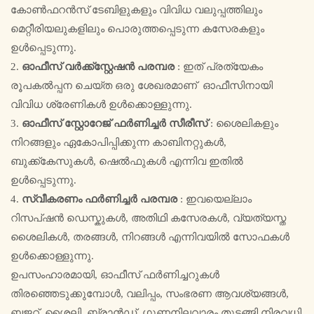
കോൺഫറൻസ് ടേബിളുകളും വിവിധ വലുപ്പത്തിലും
മെറ്റീരിയലുകളിലും പൊരുത്തപ്പെടുന്ന കസേരകളും
ഉൾപ്പെടുന്നു.
2.
ഓഫീസ് വർക്ക്സ്റ്റേഷൻ പരമ്പര
: ഇത് പ്രത്യേകം
രൂപകൽപ്പന ചെയ്ത ഒരു ശേഖരമാണ് ഓഫീസിനായി
വിവിധ ശ്രേണികൾ ഉൾക്കൊള്ളുന്നു.
3.
ഓഫീസ് സ്റ്റോറേജ് ഫർണിച്ചർ സീരീസ്
: ശൈലികളും
നിറങ്ങളും ഏകോപിപ്പിക്കുന്ന കാബിനറ്റുകൾ,
ബുക്ക്‌കേസുകൾ, ഷെൽഫുകൾ എന്നിവ ഇതിൽ
ഉൾപ്പെടുന്നു.
4.
സ്വീകരണം ഫർണിച്ചർ പരമ്പര
: ഇവയെല്ലാം
റിസപ്ഷൻ ഡെസ്കുകൾ, അതിഥി കസേരകൾ, വ്യത്യസ്ത
ശൈലികൾ, തരങ്ങൾ, നിറങ്ങൾ എന്നിവയിൽ സോഫകൾ
ഉൾക്കൊള്ളുന്നു.
ഉപസംഹാരമായി, ഓഫീസ് ഫർണിച്ചറുകൾ
തിരഞ്ഞെടുക്കുമ്പോൾ, വലിപ്പം, സംഭരണ ​​ആവശ്യങ്ങൾ,
ബജറ്റ്, ശൈലി, ബ്രാൻഡ്, ഗുണനിലവാരം തുടങ്ങി നിരവധി