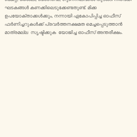
ഘടകങ്ങൾ കണക്കിലെടുക്കേണ്ടതുണ്ട്. മിക്ക
ഉപയോക്താക്കൾക്കും, നന്നായി ഏകോപിപ്പിച്ച ഓഫീസ്
ഫർണിച്ചറുകൾക്ക് പ്രവർത്തനക്ഷമത മെച്ചപ്പെടുത്താൻ
മാത്രമല്ല സൃഷ്ടിക്കുക യോജിച്ച ഓഫീസ് അന്തരീക്ഷം.