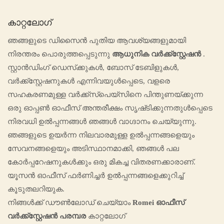
കാറ്റലോഗ്
ഞങ്ങളുടെ ഡിസൈൻ പുതിയ ആവശ്യങ്ങളുമായി
നിരന്തരം പൊരുത്തപ്പെടുന്നു
ആധുനിക വർക്ക്സ്റ്റേഷൻ
.
സ്റ്റാൻഡിംഗ് ഡെസ്‌ക്കുകൾ, ബോസ് ടേബിളുകൾ,
വർക്ക്‌സ്റ്റേഷനുകൾ എന്നിവയുൾപ്പെടെ, വളരെ
സഹകരണമുള്ള വർക്ക്‌സ്‌പെയ്‌സിനെ പിന്തുണയ്‌ക്കുന്ന
ഒരു ഓപ്പൺ ഓഫീസ് അന്തരീക്ഷം സൃഷ്‌ടിക്കുന്നതുൾപ്പെടെ
നിരവധി ഉൽപ്പന്നങ്ങൾ ഞങ്ങൾ വാഗ്ദാനം ചെയ്യുന്നു.
ഞങ്ങളുടെ ഉയർന്ന നിലവാരമുള്ള ഉൽപ്പന്നങ്ങളെയും
സേവനങ്ങളെയും അടിസ്ഥാനമാക്കി, ഞങ്ങൾ പല
കോർപ്പറേഷനുകൾക്കും ഒരു മികച്ച വിതരണക്കാരാണ്.
യൂസൻ ഓഫീസ് ഫർണിച്ചർ ഉൽപ്പന്നങ്ങളെക്കുറിച്ച്
കൂടുതലറിയുക.
നിങ്ങൾക്ക് ഡൗൺലോഡ് ചെയ്യാം
Romei ഓഫീസ്
വർക്ക്സ്റ്റേഷൻ പരമ്പര
കാറ്റലോഗ്