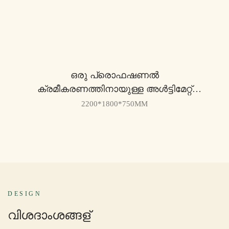
ഒരു പ്രൊഫഷണൽ
ക്രമീകരണത്തിനായുള്ള അൾട്ടിമേറ്റ്
ബോസ് ടേബിൾ RM322B - യൂസൻ
2200*1800*750MM
DESIGN
വിശദാംശങ്ങള്