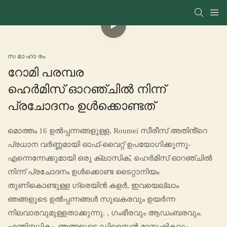
സമാഹാരം
റോമി പരമ്പര
ഹെർമിസ് ഓറഞ്ചിൽ നിന്ന്
പ്രചോദനം ഉൾക്കൊണ്ടത്
മൊത്തം 16 ഉൽപ്പന്നങ്ങളുള്ള, Roumei സീരീസ് അതിൻ്റെ
പ്രധാന വർണ്ണമായി ഓഫ്-വൈറ്റ് ഉപയോഗിക്കുന്നു-
എന്നെന്നേക്കുമായി ഒരു ക്ലാസിക്, ഹെർമിസ് ഓറഞ്ചിൽ
നിന്ന് പ്രചോദനം ഉൾക്കൊണ്ട ടൈറ്റാനിയം
തുണികൊണ്ടുള്ള ഗ്രെയിൻ കളർ, ഇവയെല്ലാം
ഞങ്ങളുടെ ഉൽപ്പന്നങ്ങൾ സുഖകരവും ഉയർന്ന
നിലവാരവുമുള്ളതാക്കുന്നു. , ഗംഭീരവും ആഡംബരവും.
എന്തിനധികം, ഞങ്ങളുടെ ഡിസൈൻ മാനുഷികവും