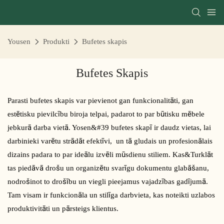
Yousen
Produkti
Bufetes skapis
Bufetes Skapis
Parasti bufetes skapis var pievienot gan funkcionalitāti, gan
estētisku pievilcību biroja telpai, padarot to par būtisku mēbele
jebkurā darba vietā. Yosen&#39 bufetes skapī ir daudz vietas, lai
darbinieki varētu strādāt efektīvi, un tā gludais un profesionālais
dizains padara to par ideālu izvēli mūsdienu stiliem. Kas&Turklāt
tas piedāvā drošu un organizētu svarīgu dokumentu glabāšanu,
nodrošinot to drošību un viegli pieejamus vajadzības gadījumā.
Tam visam ir funkcionāla un stilīga darbvieta, kas noteikti uzlabos
produktivitāti un pārsteigs klientus.