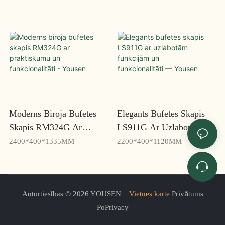
Moderns Biroja Bufetes
Elegants Bufetes Skapis
Skapis RM324G Ar
LS911G Ar Uzlabotām
Praktiskumu Un
Funkcijām Un
2400*400*1335MM
2200*400*1120MM
Funkcionalitāti - Yousen
Funkcionalitāti — Yousen
Autortiesības © 2026 YOUSEN |
Vietnes karte
Privātums
PoPrivacy