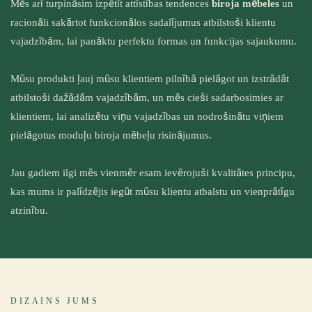
Mēs arī turpināsim izpētīt attīstības tendences
biroja mēbeles
un
racionāli sakārtot funkcionālos sadalījumus atbilstoši klientu
vajadzībām, lai panāktu perfektu formas un funkcijas sajaukumu.
Mūsu produkti ļauj mūsu klientiem pilnībā pielāgot un izstrādāt
atbilstoši dažādām vajadzībām, un mēs cieši sadarbosimies ar
klientiem, lai analizētu viņu vajadzības un nodrošinātu viņiem
pielāgotus moduļu biroja mēbeļu risinājumus.
Jau gadiem ilgi mēs vienmēr esam ievērojuši kvalitātes principu,
kas mums ir palīdzējis iegūt mūsu klientu atbalstu un vienprātīgu
atzinību.
DIZAINS JUMS