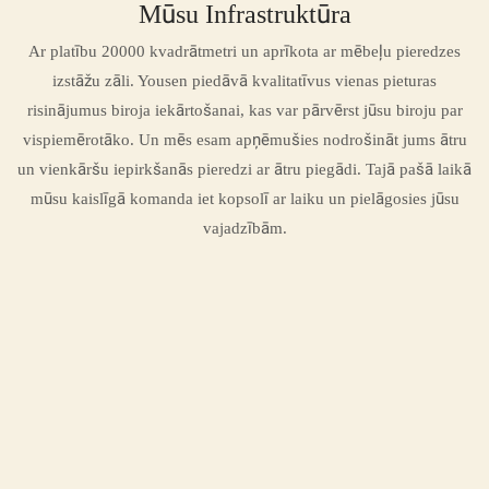
Mūsu Infrastruktūra
Ar platību 20000 kvadrātmetri un aprīkota ar mēbeļu pieredzes
izstāžu zāli. Yousen piedāvā kvalitatīvus vienas pieturas
risinājumus biroja iekārtošanai, kas var pārvērst jūsu biroju par
vispiemērotāko. Un mēs esam apņēmušies nodrošināt jums ātru
un vienkāršu iepirkšanās pieredzi ar ātru piegādi. Tajā pašā laikā
mūsu kaislīgā komanda iet kopsolī ar laiku un pielāgosies jūsu
vajadzībām.