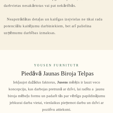
darbvietas nesakārtotas vai pat nekārtībās.
Neapstrādātas detaļas un kaitīgas izejvielas ne tikai rada
potenciālu kaitējumu darbiniekiem, bet arī palielina
uzņēmumu darbības izmaksas.
YOUSEN FURNITUTR
Piedāvā Jaunas Biroja Telpas
Iekļaujot dažādus faktorus,
Jusens
mērķis ir lauzt veco
koncepciju, kas darbojas pretrunā ar dzīvi, lai radītu a jaunu
biroja mēbeļu formu un padarīt tās par vērtīgu papildinājumu
jebkurai darba vietai, vienlaikus pieņemot darbu un dzīvi ar
pozitīvu attieksmi.