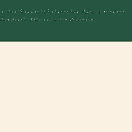
برسوں سے، ہم ہمیشہ پہلے معیار کے اصول پر کاربند رہ
صارفین کی حمایت اور متفقہ تعریف جیتن