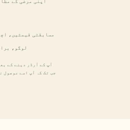
M
مسابقتی قیمتیں، اچھ
لوگو، بران
آپ کے آرڈر دینے کے بع
جب تک کہ آپ اسے موصول نہ