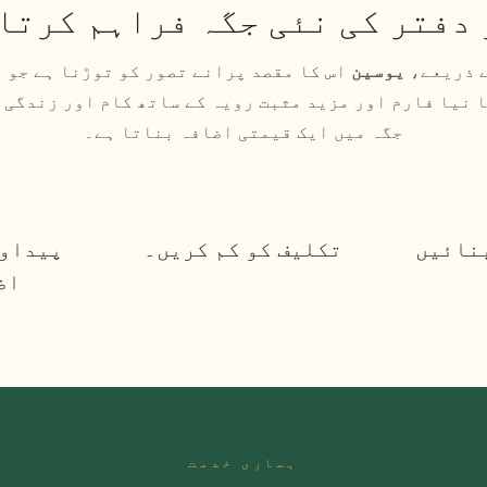
 دفتر کی نئی جگہ فراہم کرتا
ے ذریعے،
یوسین
اس کا مقصد پرانے تصور کو توڑنا ہے جو 
 نیا فارم اور مزید مثبت رویہ کے ساتھ کام اور زندگی ک
جگہ میں ایک قیمتی اضافہ بناتا ہے۔
بنائیں
تکلیف کو کم کریں۔
پیداوا
اض
ہماری خدمت