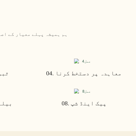
ہم ہمیشہ پہلے معیار کے اصو
04. معاہدہ پر دستخط کرنا
03. 
08. پیک اینڈ شپ
07. ب