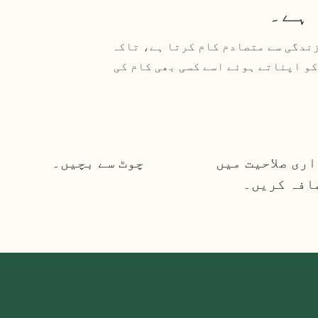
 ہے۔
زندگی سے متصادم کام کرتا ہے، تاکہ
و اپناتے ہوئے اسے کسی بھی کام کی
ری صلاحیت میں
چوٹ سے بچیں۔
افہ کریں۔