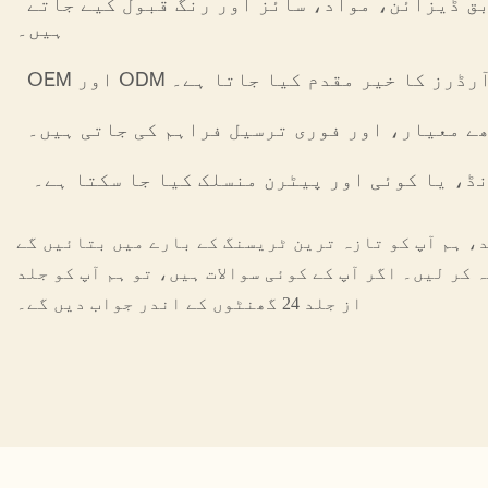
اپنی مرضی کے مطابق ڈیزائن، مواد، سائز اور رنگ قبول کیے جاتے
ہیں۔
OE اور ODM آرڈرز کا خیر مقدم کیا جاتا ہے۔
ے معیار، اور فوری ترسیل فراہم کی جاتی ہیں۔
ڈ، یا کوئی اور پیٹرن منسلک کیا جا سکتا ہے۔
د، ہم آپ کو تازہ ترین ٹریسنگ کے بارے میں بتائیں گے
 کر لیں۔ اگر آپ کے کوئی سوالات ہیں، تو ہم آپ کو جلد
از جلد 24 گھنٹوں کے اندر جواب دیں گے۔