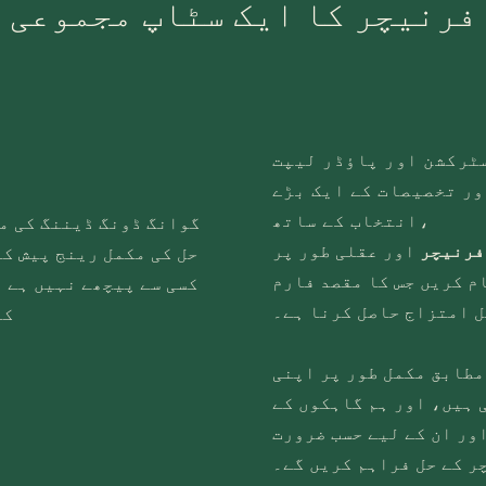
فرنیچر کا ایک سٹاپ مجموعی م
ٹرکشن اور پاؤڈر لیپت
ور تخصیصات کے ایک بڑے
انتخاب کے ساتھ،
گوانگ ڈونگ ڈیننگ کی م
فرنیچر
اور عقلی طور پر
حل کی مکمل رینج پیش کر
م کریں جس کا مقصد فارم
کسی سے پیچھے نہیں ہے 
ل امتزاج حاصل کرنا ہے۔
کے
مطابق مکمل طور پر اپنی
 ہیں، اور ہم گاہکوں کے
ور ان کے لیے حسب ضرورت