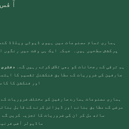
آفس 
ہماری تمام مصنوعات میں ہیوی ڈیوٹی ویلڈڈ کنس
پرکشش سطحیں ہیں۔ جبکہ ایک ہی وقت میں رنگوں ا
ہم ترقی کے رجحانات کو بھی تلاش کرتے رہیں گے۔
دفتری 
صارفین کی ضروریات کے مطابق فنکشنل تقسیم کا اہتما
اور فنکشن کا کام
ہماری مصنوعات ہمارے صارفین کو مختلف ضروریات کے 
مرضی کے مطابق بنانے اور ڈیزائن کرنے کے قابل بناتی
ساتھ مل کر ان کی ضروریات کا تجزیہ کریں گے ا
ماڈیولر آفس فرنیچر کے حل فراہم کریں گے۔