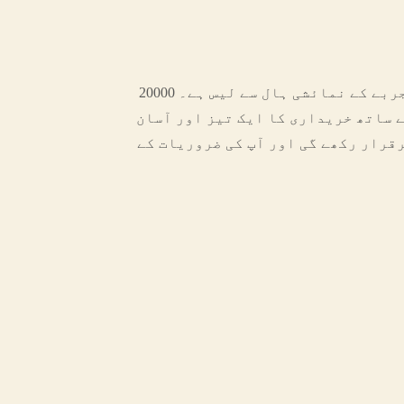
20000 مربع میٹر کے رقبے کے ساتھ اور فرنیچر کے تجربے کے نمائشی ہال سے لیس ہے۔ Yousen آفس فرنشننگ کے لیے معیاری ون اسٹاپ حل
ے ساتھ خریداری کا ایک تیز اور آسان
قرار رکھے گی اور آپ کی ضروریات کے