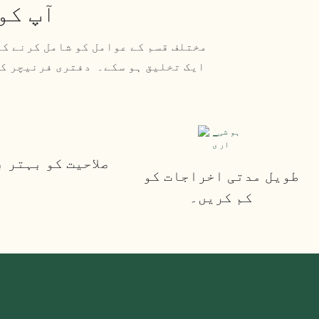
آپ کو
مختلف قسم کے عوامل کو شامل کرنے ک
ایک تخلیق ہو سکے۔ دفتری فرنیچر کا
صلاحیت کو بہتر 
طویل مدتی اخراجات کو
کم کریں۔