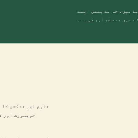
ے ہیں، جس نے ہمیں اپنے
ے میں مدد فراہم کی ہے۔
فارم اور فنکشن کا 
خوبصورت اور فی