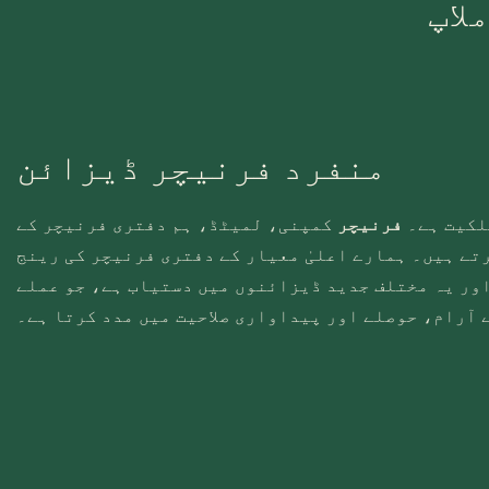
لاپ
منفرد فرنیچر ڈیزائن
لکیت ہے۔
فرنیچر
کمپنی، لمیٹڈ، ہم دفتری فرنیچر کے
تے ہیں۔ ہمارے اعلیٰ معیار کے دفتری فرنیچر کی رینج
اور یہ مختلف جدید ڈیزائنوں میں دستیاب ہے، جو عملے
 آرام، حوصلے اور پیداواری صلاحیت میں مدد کرتا ہے۔