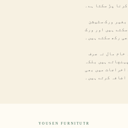
کرنا پڑ سکتا ہے۔
کافی ذخیرہ کرنے کی جگہ کے بغیر ورک سٹیشن
سکتے ہیں اور ورک
ھی رکھ سکتے ہیں۔
ناہموار تفصیلات اور نقصان دہ خام مال نہ صرف
پہنچاتے ہیں بلکہ
اخراجات میں بھی
اضافہ کرتے ہیں۔
YOUSEN FURNITUTR