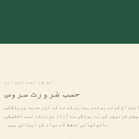
آپ کے لئے ڈیزائن
حسب ضرورت سروس
امتزاج کرتے ہوئے، ہماری کم سے کم اور جدید پروڈکٹس
شن فرنیچر کی بے ہودگی سے آزاد ہونے کے لیے تخلیقی
ماحولیاتی تحفظ کے مواد کو اپناتی ہیں۔