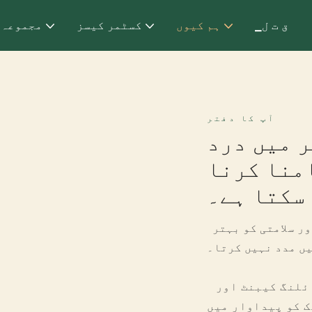
▁ق ت ل
ہم کیوں
کسٹمر کیسز
مجموعہ
آپ کا دفتر
ر میں درد
امنا کرنا
سکتا ہے۔
تمام دفتری ماحول پیداواریت اور سلامتی کو بہتر
ں مدد نہیں کرتا۔
مشکل سے پہنچنے والی فائلنگ کیبنٹ اور
ک کو پیداوار میں