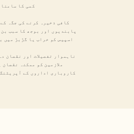
کمی کا سامنا 
پابندیوں اور بوجھ کا سبب بن 
اسپیس کو خراب یا گڑبڑ میں ب
ملازمین کو ممکنہ نقصان 
کاروباری اداروں کے آپریٹنگ 