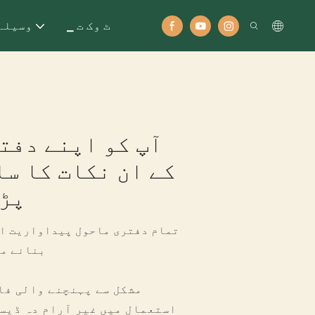
▁ ٹ وک ت
وسیلہ
آپ کو اپنے دفت
کے ان نکات کا س
پڑ 
بنانے می
استعمال میں غیر آرام دہ ڈیس