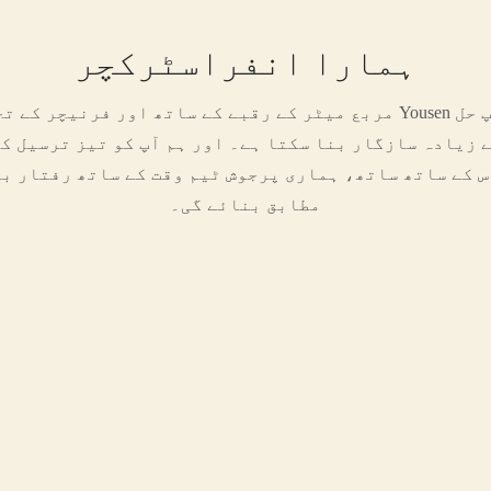
ہمارا انفراسٹرکچر
ے زیادہ سازگار بنا سکتا ہے۔ اور ہم آپ کو تیز ترسیل ک
س کے ساتھ ساتھ، ہماری پرجوش ٹیم وقت کے ساتھ رفتار بر
مطابق بنائے گی۔