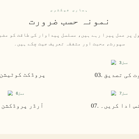
ہماری فیکٹری
نمونہ حسب ضرورت
ل پر عمل پیرا رہے ہیں، مسلسل پیداوار کی طاقت کو مضب
سپورٹ، محبت اور متفقہ تعریف جیت چکے ہیں۔
02. پروڈکٹ کوٹیشن
ثبوت کی تصدیق
یلنس ادا کریں۔
06. آرڈر پروڈکشن