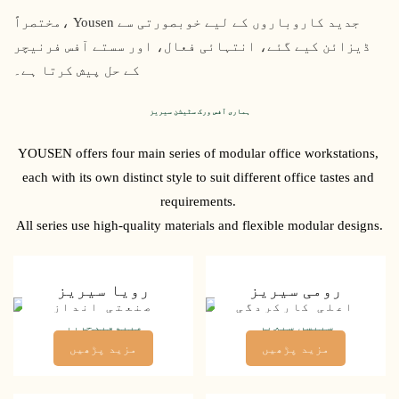
مختصراً، Yousen جدید کاروباروں کے لیے خوبصورتی سے
ڈیزائن کیے گئے، انتہائی فعال، اور سستے آفس فرنیچر
کے حل پیش کرتا ہے۔
ہماری آفس ورک سٹیشن سیریز
YOUSEN offers four main series of modular office workstations, 
each with its own distinct style to suit different office tastes and 
requirements. 
All series use high-quality materials and flexible modular designs.
رومی سیریز
رویا سیریز
اعلی کارکردگی
صنعتی انداز
مزید پڑھیں
مزید پڑھیں