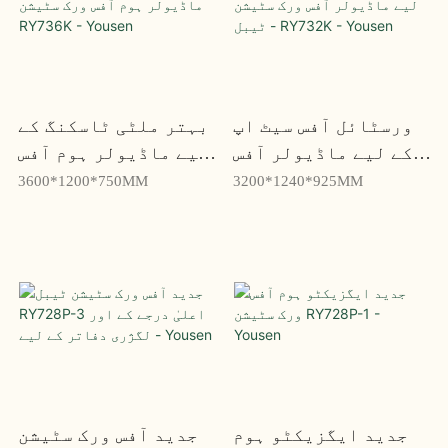
ورسٹائل آفس سیٹ اپ
بہتر ملٹی ٹاسکنگ کے
کے لیے ماڈیولر آفس
لیے ماڈیولر ہوم آفس
ورک سٹیشن ٹیبل -
ورک سٹیشن RY736K -
3600*1200*750MM
3200*1240*925MM
Yousen
RY732K - Yousen
جدید ایگزیکٹو ہوم
جدید آفس ورک سٹیشن