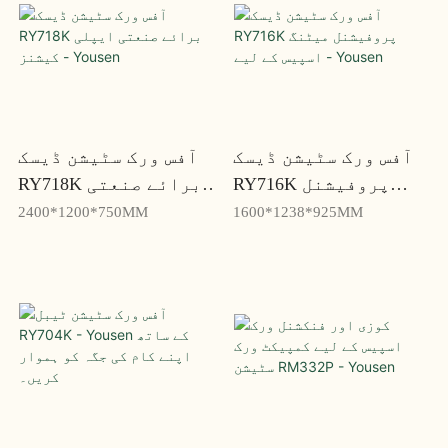
آفس ورک سٹیشن ڈیسک
آفس ورک سٹیشن ڈیسک
RY716K پروفیشنل
RY718K برائے صنعتی
میٹنگ اسپیس کے لیے -
ایپلی کیشنز - Yousen
2400*1200*750MM
1600*1238*925MM
Yousen