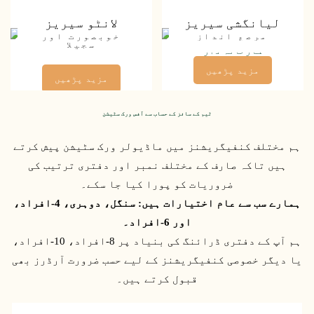
لیانگشی سیریز
لانٹو سیریز
مرصع انداز
خوبصورت اور
سجیلا
مزید پڑھیں
مزید پڑھیں
ٹیم کے سائز کے حساب سے آفس ورک سٹیشن
ہم مختلف کنفیگریشنز میں ماڈیولر ورک سٹیشن پیش کرتے
ہیں تاکہ صارف کے مختلف نمبر اور دفتری ترتیب کی
ضروریات کو پورا کیا جا سکے۔
ہمارے سب سے عام اختیارات ہیں: سنگل، دوہری، 4-افراد،
اور 6-افراد۔
ہم آپ کے دفتری ڈرائنگ کی بنیاد پر 8-افراد، 10-افراد،
یا دیگر خصوصی کنفیگریشنز کے لیے حسب ضرورت آرڈرز بھی
قبول کرتے ہیں۔