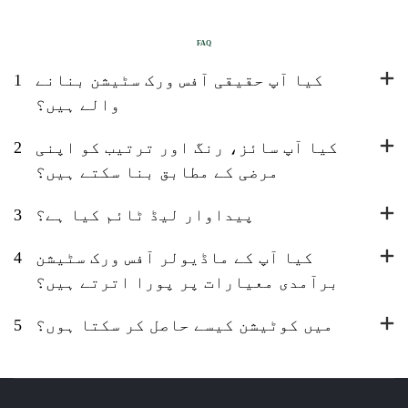
FAQ
کیا آپ حقیقی آفس ورک سٹیشن بنانے
1
والے ہیں؟
کیا آپ سائز، رنگ اور ترتیب کو اپنی
2
مرضی کے مطابق بنا سکتے ہیں؟
پیداوار لیڈ ٹائم کیا ہے؟
3
کیا آپ کے ماڈیولر آفس ورک سٹیشن
4
برآمدی معیارات پر پورا اترتے ہیں؟
میں کوٹیشن کیسے حاصل کر سکتا ہوں؟
5