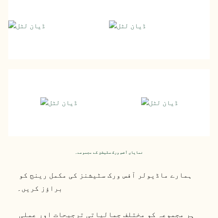
ڈیان لٹل
ڈیان لٹل
SCIENTIST
SCIENTIST
ڈیان لٹل
ڈیان لٹل
SCIENTIST
SCIENTIST
نمایاں آفس ورک سٹیشن کے مجموعے۔
ہمارے ماڈیولر آفس ورک سٹیشنز کی مکمل رینج کو 
براؤز کریں۔
 ہر مجموعہ کو مختلف جمالیاتی ترجیحات اور عملی 