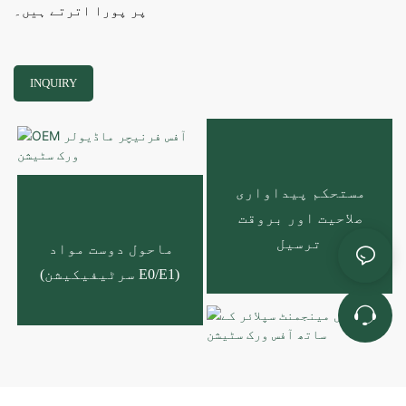
پر پورا اترتے ہیں۔
INQUIRY
مستحکم پیداواری 
صلاحیت اور بروقت 
ترسیل
ماحول دوست مواد 
(E0/E1 سرٹیفیکیشن)