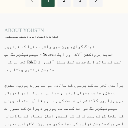
1
2
3
ABOUT YOUSEN
آپ کا قابل اعتماد آفس ورک سٹیشن مینوفیکچرر
ڈونگ گوان، چین میں واقع - دنیا کا فرنیچر
مینوفیکچرنگ ہب - Yousen جدید پروڈکشن آلات اور ایک
تجربہ کار R&D ٹیم کے ساتھ ایک جدید ٹیک پینل آفس ورک
سٹیشن فیکٹری چلاتا ہے۔
برآمدی تجربے کے برسوں کے ساتھ، ہم نے پورے یورپ، مشرق
وسطیٰ، جنوب مشرقی ایشیا، شمالی امریکہ اور افریقہ
میں ہزاروں کلائنٹس کی خدمت کی ہے۔ ہم قابل اعتماد چینی
مینوفیکچرنگ فوائد کے ساتھ یورپی ڈیزائن کے تصورات
کو یکجا کرتے ہیں تاکہ کم قیمت، اعلیٰ معیار کے ماڈیولر
آفس ورک سٹیشن فراہم کیے جا سکیں جو بین الاقوامی معیار