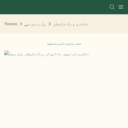
دفتری ورک سٹیشن
▁پل ی سن س
Yousen
کسٹم ماڈیولر آفس ورک سٹیشن