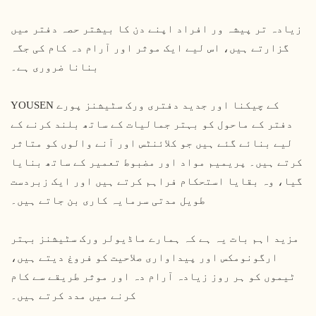
زیادہ تر پیشہ ور افراد اپنے دن کا بیشتر حصہ دفتر میں
گزارتے ہیں، اس لیے ایک موثر اور آرام دہ کام کی جگہ
بنانا ضروری ہے۔
YOUSEN کے چیکنا اور جدید دفتری ورک سٹیشنز پورے
دفتر کے ماحول کو بہتر جمالیات کے ساتھ بلند کرنے کے
لیے بنائے گئے ہیں جو کلائنٹس اور آنے والوں کو متاثر
کرتے ہیں۔ پریمیم مواد اور مضبوط تعمیر کے ساتھ بنایا
گیا، وہ بقایا استحکام فراہم کرتے ہیں اور ایک زبردست
طویل مدتی سرمایہ کاری بن جاتے ہیں۔
مزید اہم بات یہ ہے کہ ہمارے ماڈیولر ورک سٹیشنز بہتر
ارگونومکس اور پیداواری صلاحیت کو فروغ دیتے ہیں،
ٹیموں کو ہر روز زیادہ آرام دہ اور موثر طریقے سے کام
کرنے میں مدد کرتے ہیں۔