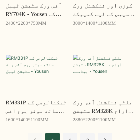
کوزی اور فنکشنل ورک
آفس ورک سٹیشن ٹیبل
اسپیس کے لیے کمپیکٹ
RY704K - Yousen کے
ورک سٹیشن RM332P -
ساتھ اپنے کام کی جگہ
2400*2200*750MM
3000*1400*1100MM
Yousen
کو ہموار کریں۔
ملٹی فنکشنل آفس ورک
RM331P ٹیکنالوجی کے
سٹیشن RM328K آرام
ساتھ موثر ہوم آفس
دہ بیٹھنے - Yousen
ورک سٹیشن ٹیبل -
1600*1400*1100MM
2880*2200*1100MM
Yousen