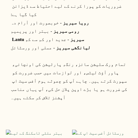
ضروریات کو پورا کرنے کے لیے احتیاط سے ڈیزائن 
کیا گیا ہے:
رویا سیریز
- خوبصورت اور آرام دہ
رومی سیریز
- بہتر اور پریمیم
Lantu سیریز
- جدید اور کم سے کم
لیانگشی سیریز
- عملی اور ورسٹائل
 تمام ورک سٹیشن سائز، رنگ، پارٹیشن کی اونچائی، 
پاور آؤٹ لیٹس، اور لوازمات میں حسب ضرورت کو 
سپورٹ کرتے ہیں۔ چاہے آپ کو چھوٹے ہوم آفس سیٹ اپ 
کی ضرورت ہو یا بڑے اوپن پلان حل کی، آپ یہاں مناسب 
آپشنز تلاش کر سکتے ہیں۔