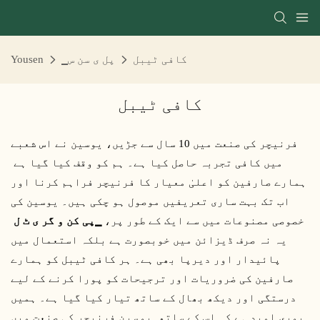
کافی ٹیبل
▁پل ی سن س
Yousen
کافی ٹیبل
فرنیچر کی صنعت میں 10 سال سے جڑیں، یوسین نے اس شعبے
میں کافی تجربہ حاصل کیا ہے۔ ہم کو وقف کیا گیا ہے
ہمارے صارفین کو اعلیٰ معیار کا فرنیچر فراہم کرنا اور
اب تک بہت ساری تعریفیں موصول ہو چکی ہیں۔ یوسین کی
خصوصی مصنوعات میں سے ایک کے طور پر،
▁پی کن و گر ی ٹ ل
یہ نہ صرف ڈیزائن میں خوبصورت ہے بلکہ استعمال میں
پائیدار اور دیرپا بھی ہے۔ ہر کافی ٹیبل کو ہمارے
صارفین کی ضروریات اور ترجیحات کو پورا کرنے کے لیے
درستگی اور دیکھ بھال کے ساتھ تیار کیا گیا ہے۔ ہمیں
پوری امید ہے کہ اس کے ساتھ
یوسین
فرنیچر کی صنعت میں