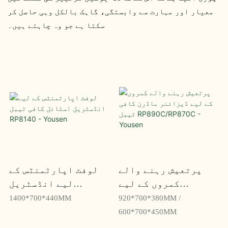
معیار اور مہارت سے وابستگی، گاہک بالکل وہی حاصل کر
سکتا ہے جو وہ چاہتے ہیں۔
پرتعیش رہنے والے
لوفٹ اپارٹمنٹس کے
کمروں کے لیے
لیے انڈسٹریل
ڈیزائنر ماڈرن کافی
اسٹائل کافی ٹیبل
1400*700*440MM
920*700*380MM /
ٹیبل RP890C/RP870C -
RP8140 - Yousen
600*700*450MM
Yousen