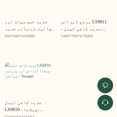
مرصع ڈیزائن LS9811
جدید خصوصیات اور
جدید کافی ٹیبل -
فعالیت کے ساتھ جدید
چیکنا اور سجیلا -
کافی ٹیبل LS9812 -
600*600*470MM
1400*700*470MM
Yousen
Yousen
جدید کافی ٹیبل
LS9810 : چیکنا
ڈیزائن اور پریمیم
800*800*750MM