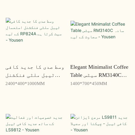
Elegant Minimalist Coffee
وسط صدی کا جدید کافی
Table سیٹس RM3140C
ٹیبل ملٹی فنکشنل
سادہ سجاوٹ کے لیے -
استعمال کے لیے
2400*400*1000MM
1400*700*450MM
Yousen
RP824A سیٹ کرتا ہے -
Yousen