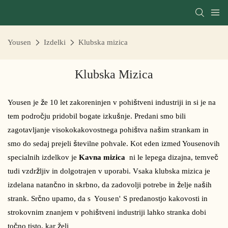
Yousen
Izdelki
Klubska mizica
Klubska Mizica
Yousen je že 10 let zakoreninjen v pohištveni industriji in si je na
tem področju pridobil bogate izkušnje. Predani smo bili
zagotavljanje visokokakovostnega pohištva našim strankam in
smo do sedaj prejeli številne pohvale. Kot eden izmed Yousenovih
specialnih izdelkov je
Kavna mizica
ni le lepega dizajna, temveč
tudi vzdržljiv in dolgotrajen v uporabi. Vsaka klubska mizica je
izdelana natančno in skrbno, da zadovolji potrebe in želje naših
strank. Srčno upamo, da s
Yousen'
S predanostjo kakovosti in
strokovnim znanjem v pohištveni industriji lahko stranka dobi
točno tisto, kar želi