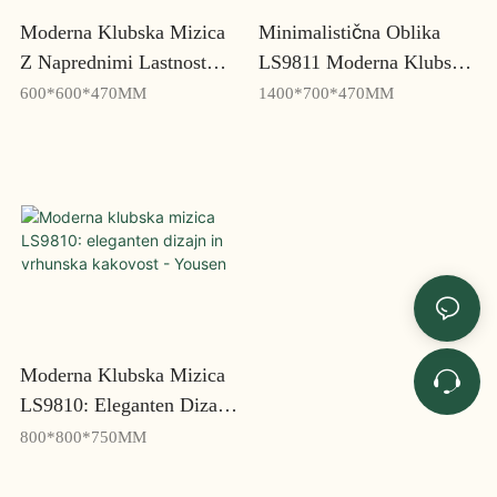
Moderna Klubska Mizica
Minimalistična Oblika
Z Naprednimi Lastnostmi
LS9811 Moderna Klubska
In Funkcionalnostjo
Mizica - Elegantna In
600*600*470MM
1400*700*470MM
LS9812 - Yousen
Elegantna - Yousen
Moderna Klubska Mizica
LS9810: Eleganten Dizajn
In Vrhunska Kakovost -
800*800*750MM
Yousen