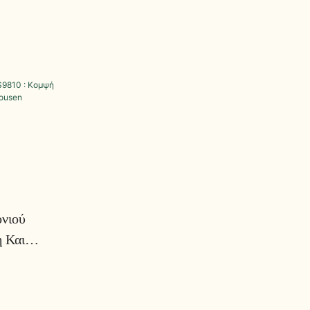
νιού
 Και
sen