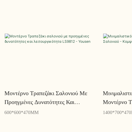
Μοντέρνο Τραπεζάκι Σαλονιού Με
Μινιμαλιστι
Προηγμένες Δυνατότητες Και
Μοντέρνο Τ
Λειτουργικότητα LS9812 - Yousen
Κομψό Και 
600*600*470MM
1400*700*47