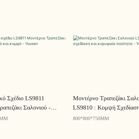
κό Σχέδιο LS9811
Μοντέρνο Τραπεζάκι Σαλο
ραπεζάκι Σαλονιού -
LS9810 : Κομψή Σχεδίαση
Κομψό - Yousen
Κορυφαία Ποιότητα - You
0MM
800*800*750MM