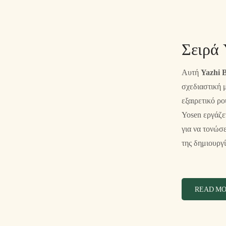
Σειρά 
Αυτή
Yazhi B
σχεδιαστική μ
εξαιρετικό ρ
Yosen εργάζετ
για να τονώσ
της δημιουργ
READ M