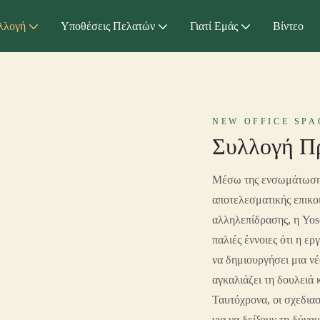
λλογή
Υποθέσεις Πελατών
Γιατί Εμάς
Βίντεο
NEW OFFICE SPA
Συλλογή Π
Μέσω της ενσωμάτωσης 
αποτελεσματικής επικοι
αλληλεπίδρασης, η Yos
παλιές έννοιες ότι η ε
να δημιουργήσει μια ν
αγκαλιάζει τη δουλειά 
Ταυτόχρονα, οι σχεδια
για να δείξουν τη δύνα