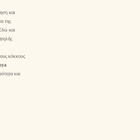
ηση και
τα της
Εδώ και
υψηλής
τους κόκκους
oya
ψότητα και