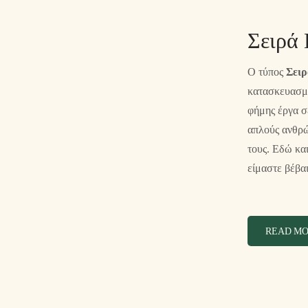
Σειρά 
Ο τύπος
Σειρ
κατασκευασμέ
φήμης έργα σ
απλούς ανθρώ
τους. Εδώ κα
είμαστε βέβαι
READ M