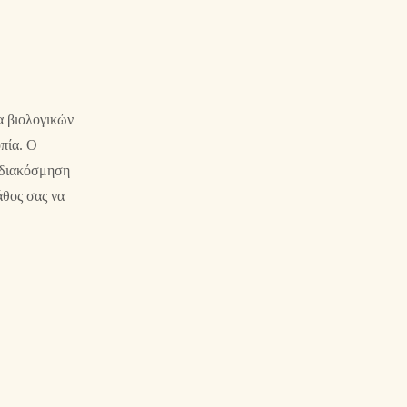
α βιολογικών
πία. Ο
ή διακόσμηση
άθος σας να