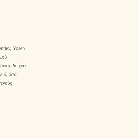
ntley, Yosen
σμού
άνιση δείχνει
λιά, όσοι
γενούς