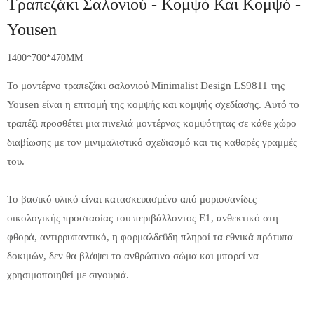
Τραπεζάκι Σαλονιού - Κομψό Και Κομψό -
Yousen
1400*700*470MM
Το μοντέρνο τραπεζάκι σαλονιού Minimalist Design LS9811 της
Yousen είναι η επιτομή της κομψής και κομψής σχεδίασης. Αυτό το
τραπέζι προσθέτει μια πινελιά μοντέρνας κομψότητας σε κάθε χώρο
διαβίωσης με τον μινιμαλιστικό σχεδιασμό και τις καθαρές γραμμές
του.
Το βασικό υλικό είναι κατασκευασμένο από μοριοσανίδες
οικολογικής προστασίας του περιβάλλοντος E1, ανθεκτικό στη
φθορά, αντιρρυπαντικό, η φορμαλδεΰδη πληροί τα εθνικά πρότυπα
δοκιμών, δεν θα βλάψει το ανθρώπινο σώμα και μπορεί να
χρησιμοποιηθεί με σιγουριά.