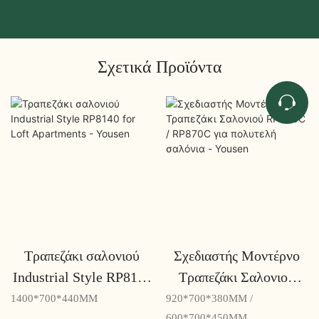
Σχετικά Προϊόντα
Τραπεζάκι σαλονιού
Σχεδιαστής Μοντέρνο
Industrial Style RP8140
Τραπεζάκι Σαλονιού
for Loft Apartments -
RP890C / RP870C για
1400*700*440MM
920*700*380MM /
600*700*450MM