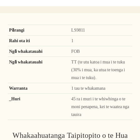
Pārangi
LS9811
Rahi ota iti
1
Ngā whakatauahi
FOB
Ngā whakatauahi
TT (te utu katoa i mua i te tuku
(30% i mua, ka utua te toenga i
mua i te tuku).
Warranta
1 tau te whakamana
_Huri
45 ra i muri i te whiwhinga o te
moni penapena, kei te waatea nga
tauira
Whakaahuatanga Taipitopito o te Hua