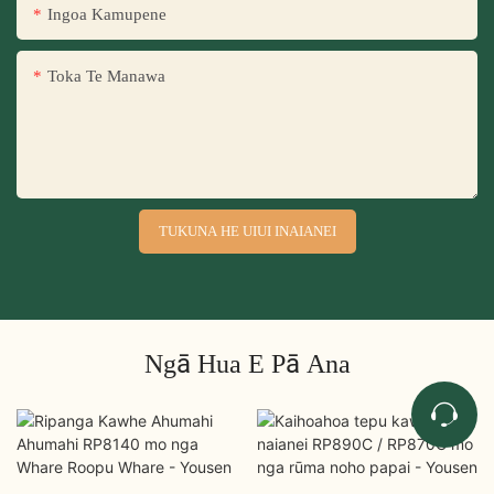
Ingoa Kamupene
Toka Te Manawa
TUKUNA HE UIUI INAIANEI
Ngā Hua E Pā Ana