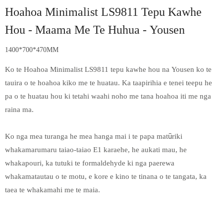
Hoahoa Minimalist LS9811 Tepu Kawhe
Hou - Maama Me Te Huhua - Yousen
1400*700*470MM
Ko te Hoahoa Minimalist LS9811 tepu kawhe hou na Yousen ko te
tauira o te hoahoa kiko me te huatau. Ka taapirihia e tenei teepu he
pa o te huatau hou ki tetahi waahi noho me tana hoahoa iti me nga
raina ma.
Ko nga mea turanga he mea hanga mai i te papa matūriki
whakamarumaru taiao-taiao E1 karaehe, he aukati mau, he
whakapouri, ka tutuki te formaldehyde ki nga paerewa
whakamatautau o te motu, e kore e kino te tinana o te tangata, ka
taea te whakamahi me te maia.