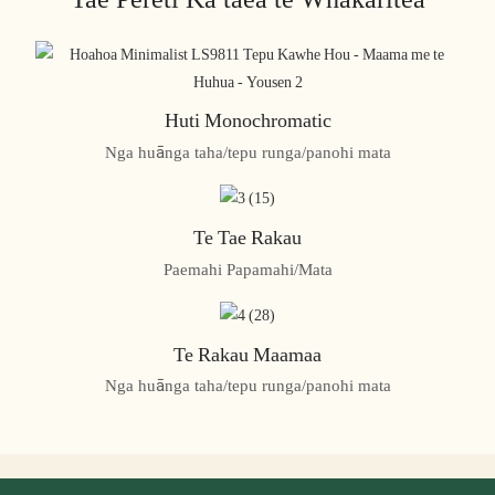
Huti Monochromatic
Nga huānga taha/tepu runga/panohi mata
Te Tae Rakau
Paemahi Papamahi/Mata
Te Rakau Maamaa
Nga huānga taha/tepu runga/panohi mata