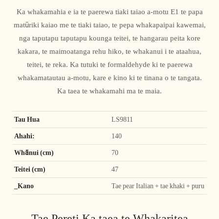
Ka whakamahia e ia te paerewa tiaki taiao a-motu E1 te papa
matūriki kaiao me te tiaki taiao, te pepa whakapaipai kawemai,
nga taputapu taputapu kounga teitei, te hangarau peita kore
kakara, te maimoatanga rehu hiko, te whakanui i te ataahua,
teitei, te reka. Ka tutuki te formaldehyde ki te paerewa
whakamatautau a-motu, kare e kino ki te tinana o te tangata.
Ka taea te whakamahi ma te maia.
Tau Hua
LS9811
Ahahi:
140
Whānui (cm)
70
Teitei (cm)
47
_Kano
Tae pear Italian + tae khaki + puru
Tae Pereti Ka taea te Whakaritea