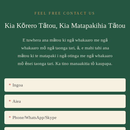
FEEL FREE CONTACT US
Kia Kōrero Tātou, Kia Matapakihia Tātou
E tuwhera ana mātou ki ngā whakaaro me ngā
whakaaro mō ngā taonga tari, ā, e mahi tahi ana
mātou ki te matapaki i ngā otinga me ngā whakaaro
mō ēnei taonga tari. Ka tino manaakitia tō kaupapa.
Ingoa
Aiea
Phone/WhatsApp/Skype