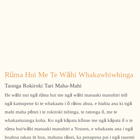
Rūma Hui Me Te Wāhi Whakawhiwhinga
Taonga Rokiroki Tari Maha-Mahi
He wāhi nui ngā rūma hui me ngā wāhi manaaki manuhiri mō
ngā kamupene ki te whakaatu i ō rātou ahua, e hiahia ana ki ngā
mahi maha pēnei i te rokiroki tuhinga, te ratonga tī, me te
whakaaturanga koha. Ko ngā kāpata kōnae me ngā kāpata tī o te
rūma hui/wāhi manaaki manuhiri a Yousen, e whakaatu ana i ngā
hoahoa rakau iti hou, mahana rānei, ka penapena pai i ngā rauemi