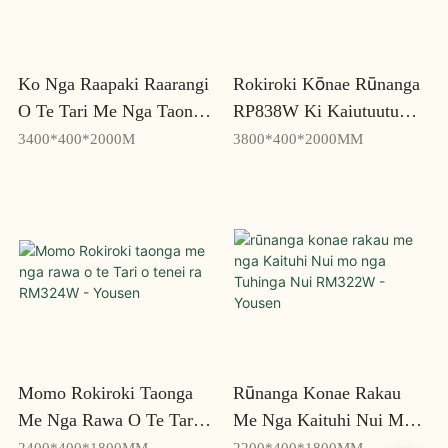
Ko Nga Raapaki Raarangi
Rokiroki Kōnae Rūnanga
O Te Tari Me Nga Taonga
RP838W Ki Kaiutuutu
Whakapaipai Rakau
Kaha-Teitei Mo Rokiroki
3400*400*2000M
3800*400*2000MM
Tawhito RP834w -Yousen
Nui - Yousen
Momo Rokiroki Taonga
Rūnanga Konae Rakau
Me Nga Rawa O Te Tari
Me Nga Kaituhi Nui Mo
O Tenei Ra RM324W -
Nga Tuhinga Nui