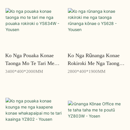
Ko Nga Pouaka Konae
Ko Nga Rūnanga Konae
Taonga Mo Te Tari Me
Rokiroki Me Nga Taonga
Nga Pouaka Rokiroki O
Rūnanga Kōnae O YS628
3400*400*2000MM
2800*400*1900MM
YS634W - Yousen
- Yousen