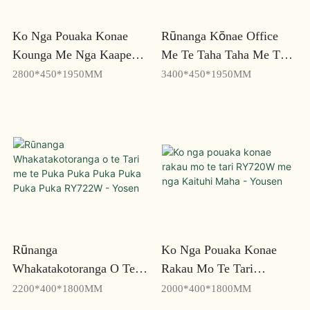
Ko Nga Pouaka Konae
Rūnanga Kōnae Office
Kounga Me Nga Kaapene
Me Te Taha Taha Me Te
Konae Whakapaipai Mo
Poutū YZ803W - Yosen
2800*450*1950MM
3400*450*1950MM
Te Tari Kaainga YZ802 -
Yousen
Rūnanga
Ko Nga Pouaka Konae
Whakatakotoranga O Te
Rakau Mo Te Tari
Tari Me Te Puka Puka
RY720W Me Nga Kaituhi
2200*400*1800MM
2000*400*1800MM
Puka Puka Puka Puka
Maha - Yousen