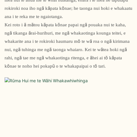
mea nui te ahua me te whai huatanga, ehara i te mea he taputapu
rokiroki noa iho ngā kāpata kōnae; he taonga nui hoki e whakaatu
ana i te reka me te ngaiotanga.
Kei roto i ā mātou kāpata kōnae papai ngā pouaka nui te kaha,
ngā tikanga ārai-hurihuri, me ngā whakaotinga kounga teitei, e
whakarite ana i te rokiroki haumaru mō te wā roa o ngā kirimana
nui, ngā tuhinga me ngā taonga whaiaro. Kei te wātea hoki ngā
rahi, ngā tae me ngā whakaotinga ritenga, e āhei ai tō kāpata
kōnae te noho hei pokapū o te whakapaipai o tō tari.