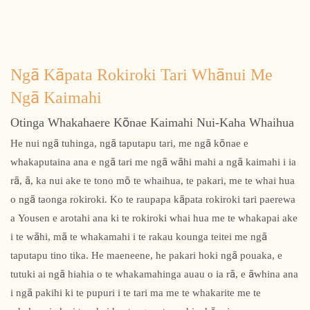
Ngā Kāpata Rokiroki Tari Whānui Me
Ngā Kaimahi
Otinga Whakahaere Kōnae Kaimahi Nui-Kaha Whaihua
He nui ngā tuhinga, ngā taputapu tari, me ngā kōnae e
whakaputaina ana e ngā tari me ngā wāhi mahi a ngā kaimahi i ia
rā, ā, ka nui ake te tono mō te whaihua, te pakari, me te whai hua
o ngā taonga rokiroki. Ko te raupapa kāpata rokiroki tari paerewa
a Yousen e arotahi ana ki te rokiroki whai hua me te whakapai ake
i te wāhi, mā te whakamahi i te rakau kounga teitei me ngā
taputapu tino tika. He maeneene, he pakari hoki ngā pouaka, e
tutuki ai ngā hiahia o te whakamahinga auau o ia rā, e āwhina ana
i ngā pakihi ki te pupuri i te tari ma me te whakarite me te