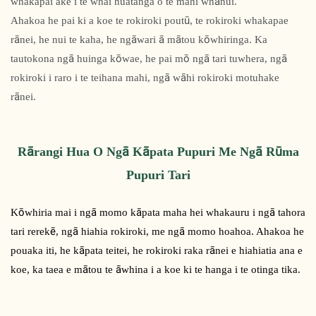
whakapai ake i te whai huatanga o te mahi whānui.
Ahakoa he pai ki a koe te rokiroki poutū, te rokiroki whakapae
rānei, he nui te kaha, he ngāwari ā mātou kōwhiringa. Ka
tautokona ngā huinga kōwae, he pai mō ngā tari tuwhera, ngā
rokiroki i raro i te teihana mahi, ngā wāhi rokiroki motuhake
rānei.
Rārangi Hua O Ngā Kāpata Pupuri Me Ngā Rūma
Pupuri Tari
Kōwhiria mai i ngā momo kāpata maha hei whakauru i ngā tahora
tari rerekē, ngā hiahia rokiroki, me ngā momo hoahoa. Ahakoa he
pouaka iti, he kāpata teitei, he rokiroki raka rānei e hiahiatia ana e
koe, ka taea e mātou te āwhina i a koe ki te hanga i te otinga tika.