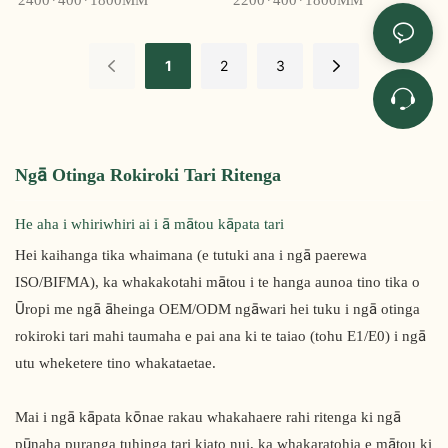
2400*400*1800MM
2200*400*1800MM
Yousen
RM322W - Yousen
1
2
3
Ngā Otinga Rokiroki Tari Ritenga
He aha i whiriwhiri ai i ā mātou kāpata tari
Hei kaihanga tika whaimana (e tutuki ana i ngā paerewa
ISO/BIFMA), ka whakakotahi mātou i te hanga aunoa tino tika o
Ūropi me ngā āheinga OEM/ODM ngāwari hei tuku i ngā otinga
rokiroki tari mahi taumaha e pai ana ki te taiao (tohu E1/E0) i ngā
utu wheketere tino whakataetae.
Mai i ngā kāpata kōnae rakau whakahaere rahi ritenga ki ngā
pūnaha puranga tuhinga tari kiato nui, ka whakaratohia e mātou ki