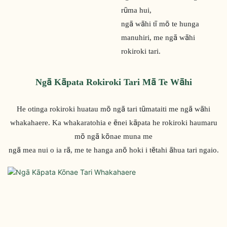
rūma hui,
ngā wāhi tī mō te hunga
manuhiri, me ngā wāhi
rokiroki tari.
Ngā Kāpata Rokiroki Tari Mā Te Wāhi
He otinga rokiroki huatau mō ngā tari tūmataiti me ngā wāhi
whakahaere. Ka whakaratohia e ēnei kāpata he rokiroki haumaru
mō ngā kōnae muna me
ngā mea nui o ia rā, me te hanga anō hoki i tētahi āhua tari ngaio.