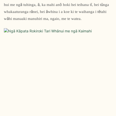
hui me ngā tuhinga, ā, ka mahi anō hoki hei teihana tī, hei tūnga
whakaaturanga rānei, hei āwhina i a koe ki te waihanga i tētahi
wāhi manaaki manuhiri ma, ngaio, me te watea.