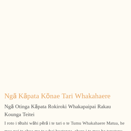
Ngā Kāpata Kōnae Tari Whakahaere
Ngā Otinga Kāpata Rokiroki Whakapaipai Rakau
Kounga Teitei
I roto i tētahi wāhi pērā i te tari o te Tumu Whakahaere Matua, he