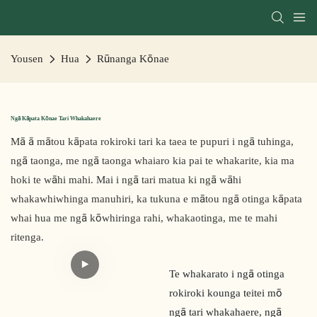
Yousen
Hua
Rūnanga Kōnae
Ngā Kāpata Kōnae Tari Whakahaere
Mā ā mātou kāpata rokiroki tari ka taea te pupuri i ngā tuhinga,
ngā taonga, me ngā taonga whaiaro kia pai te whakarite, kia ma
hoki te wāhi mahi. Mai i ngā tari matua ki ngā wāhi
whakawhiwhinga manuhiri, ka tukuna e mātou ngā otinga kāpata
whai hua me ngā kōwhiringa rahi, whakaotinga, me te mahi
ritenga.
Te whakarato i ngā otinga
rokiroki kounga teitei mō
ngā tari whakahaere, ngā