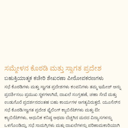
ಸಮ್ಮೇಳನ ಕೊಠಡಿ ಮತ್ತು ಸ್ವಾಗತ ಪ್ರದೇಶ
ಬಹುಕ್ರಿಯಾತ್ಮಕ ಕಚೇರಿ ಶೇಖರಣಾ ಪೀಠೋಪಕರಣಗಳು
ಸಭೆ ಕೊಠಡಿಗಳು ಮತ್ತು ಸ್ವಾಗತ ಪ್ರದೇಶಗಳು ಕಂಪನಿಗಳು ತಮ್ಮ ಇಮೇಜ್ ಅನ್ನು
ಪ್ರದರ್ಶಿಸಲು ಪ್ರಮುಖ ಸ್ಥಳಗಳಾಗಿವೆ, ದಾಖಲೆ ಸಂಗ್ರಹಣೆ, ಚಹಾ ಸೇವೆ ಮತ್ತು
ಉಡುಗೊರೆ ಪ್ರದರ್ಶನದಂತಹ ಬಹು ಕಾರ್ಯಗಳ ಅಗತ್ಯವಿರುತ್ತದೆ. ಯೂಸೆನ್‌ನ
ಸಭೆ ಕೊಠಡಿ/ಸ್ವಾಗತ ಪ್ರದೇಶ ಫೈಲಿಂಗ್ ಕ್ಯಾಬಿನೆಟ್‌ಗಳು ಮತ್ತು ಟೀ
ಕ್ಯಾಬಿನೆಟ್‌ಗಳು, ಆಧುನಿಕ ಕನಿಷ್ಠ ಅಥವಾ ಬೆಚ್ಚಗಿನ ಮರದ ವಿನ್ಯಾಸಗಳನ್ನು
ಒಳಗೊಂಡಿದ್ದು, ಸಭೆ ಸಾಮಗ್ರಿಗಳು ಮತ್ತು ದಾಖಲೆಗಳನ್ನು ಪರಿಣಾಮಕಾರಿಯಾಗಿ