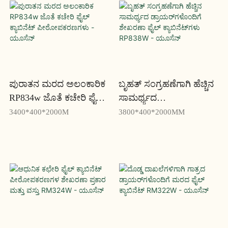
ಪುರಾತನ ಮರದ ಅಲಂಕಾರಿಕ
ಬೃಹತ್ ಸಂಗ್ರಹಣೆಗಾಗಿ ಹೆಚ್ಚಿನ
RP834w ಜೊತೆ ಕಚೇರಿ ಫೈಲ್
ಸಾಮರ್ಥ್ಯದ
ಕ್ಯಾಬಿನೆಟ್ ಪೀಠೋಪಕರಣಗಳು
ಡ್ರಾಯರ್‌ಗಳೊಂದಿಗೆ
3400*400*2000M
3800*400*2000MM
- ಯೂಸೆನ್
ಶೇಖರಣಾ ಫೈಲ್
ಕ್ಯಾಬಿನೆಟ್‌ಗಳು RP838W -
ಯೂಸೆನ್