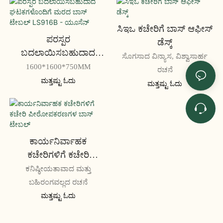
ಸಿಇಒ ಕಚೇರಿಗೆ ಬಾಸ್ ಆಫೀಸ್
ಪರಸ್ಪರ
ಡೆಸ್ಕ್
ಬದಲಾಯಿಸಬಹುದಾದ
ಸೊಗಸಾದ ವಿನ್ಯಾಸ, ವಿಶ್ವಾಸಾರ್ಹ
ಘಟಕಗಳೊಂದಿಗೆ ಮರದ
1600*1600*750MM
ರಚನೆ
ಬಾಸ್ ಟೇಬಲ್ LS916B -
ಮತ್ತಷ್ಟು ಓದು
ಮತ್ತಷ್ಟು ಓದು
ಯೂಸೆನ್
ಕಾರ್ಯನಿರ್ವಾಹಕ
ಕಚೇರಿಗಳಿಗೆ ಕಚೇರಿ
ಪೀಠೋಪಕರಣಗಳ ಬಾಸ್
ಕನಿಷ್ಠೀಯತಾವಾದ ಮತ್ತು
ಟೇಬಲ್
ಬಹಿರಂಗವಲ್ಲದ ರಚನೆ
ಮತ್ತಷ್ಟು ಓದು