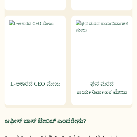
L-ಆಕಾರದ CEO ಮೇಜು
ಘನ ಮರದ
ಕಾರ್ಯನಿರ್ವಾಹಕ ಮೇಜು
ಆಫೀಸ್ ಬಾಸ್ ಟೇಬಲ್ ಎಂದರೇನು?