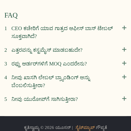
FAQ
1
CEO ಕಚೇರಿಗೆ ಯಾವ ಗಾತ್ರದ ಆಫೀಸ್ ಬಾಸ್ ಟೇಬಲ್
ಸೂಕ್ತವಾಗಿದೆ?
2
ಎತ್ತರವನ್ನು ಕಸ್ಟಮೈಸ್ ಮಾಡಬಹುದೇ?
3
ರಫ್ತು ಆರ್ಡರ್‌ಗಳಿಗೆ MOQ ಎಂದರೇನು?
4
ನೀವು ಖಾಸಗಿ ಲೇಬಲ್ ಬ್ರ್ಯಾಂಡಿಂಗ್ ಅನ್ನು
ಬೆಂಬಲಿಸುತ್ತೀರಾ?
5
ನೀವು ಯುರೋಪ್‌ಗೆ ಸಾಗಿಸುತ್ತೀರಾ?
ಕೃತಿಸ್ವಾಮ್ಯ © 2026 ಯೂಸನ್ |
ಸೈಟ್‌ಮ್ಯಾಪ್
ಗೌಪ್ಯತೆ