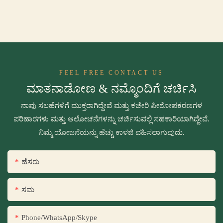
FEEL FREE CONTACT US
ಮಾತನಾಡೋಣ & ನಮ್ಮೊಂದಿಗೆ ಚರ್ಚಿಸಿ
ನಾವು ಸಲಹೆಗಳಿಗೆ ಮುಕ್ತರಾಗಿದ್ದೇವೆ ಮತ್ತು ಕಚೇರಿ ಪೀಠೋಪಕರಣಗಳ
ಪರಿಹಾರಗಳು ಮತ್ತು ಆಲೋಚನೆಗಳನ್ನು ಚರ್ಚಿಸುವಲ್ಲಿ ಸಹಕಾರಿಯಾಗಿದ್ದೇವೆ.
ನಿಮ್ಮ ಯೋಜನೆಯನ್ನು ಹೆಚ್ಚು ಕಾಳಜಿ ವಹಿಸಲಾಗುವುದು.
ಹೆಸರು
ಸಮ
Phone/WhatsApp/Skype