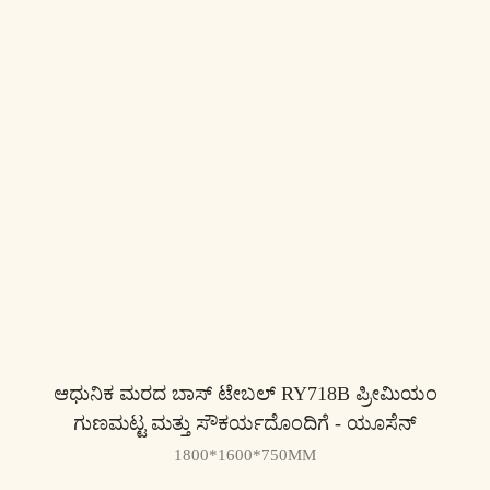
ಆಧುನಿಕ ಮರದ ಬಾಸ್ ಟೇಬಲ್ RY718B ಪ್ರೀಮಿಯಂ
ಗುಣಮಟ್ಟ ಮತ್ತು ಸೌಕರ್ಯದೊಂದಿಗೆ - ಯೂಸೆನ್
1800*1600*750MM