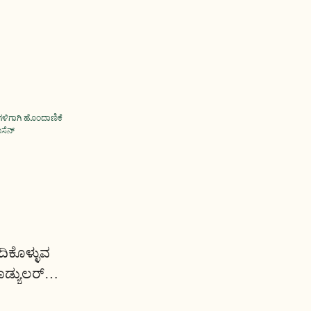
ಿಕೊಳ್ಳುವ
ಡ್ಯುಲರ್
 - ಯೂಸೆನ್