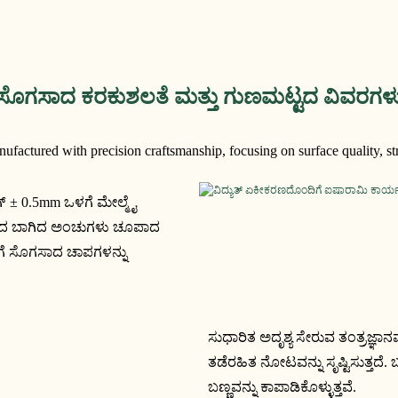
ಸೊಗಸಾದ ಕರಕುಶಲತೆ ಮತ್ತು ಗುಣಮಟ್ಟದ ವಿವರಗಳ
tured with precision craftsmanship, focusing on surface quality, struc
 ± 0.5mm ಒಳಗೆ ಮೇಲ್ಮೈ 
ಡಿದ ಬಾಗಿದ ಅಂಚುಗಳು ಚೂಪಾದ 
ೆ ಸೊಗಸಾದ ಚಾಪಗಳನ್ನು 
ಸುಧಾರಿತ ಅದೃಶ್ಯ ಸೇರುವ ತಂತ್ರಜ್ಞಾ
ತಡೆರಹಿತ ನೋಟವನ್ನು ಸೃಷ್ಟಿಸುತ್ತದೆ. ಬಲವರ್ಧಿತ ಕನೆಕ್ಟರ್‌ಗಳು ಶಕ್ತಿ
ಬಣ್ಣವನ್ನು ಕಾಪಾಡಿಕೊಳ್ಳುತ್ತವೆ.