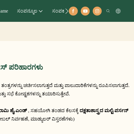
ame
ಸಂಪನ್ಮೂಲ
ಸಂಪರ್ಕಣ
ೀಸ್ ಪರಿಹಾರಗಳು
ತ್ರಗಳನ್ನು ಚರ್ಚಿಸಲಾಗುತ್ತದೆ ಮತ್ತು ಪಾಲುದಾರಿಕೆಗಳನ್ನು ರೂಪಿಸಲಾಗುತ್ತದೆ. 
ಮತ್ತು ಸಭೆ ಕೋಷ್ಟಕಗಳನ್ನು ತಯಾರಿಸುತ್ತೇವೆ.
ಾಮಿ ಹೈ-ಎಂಡ್
 , ಸಹಯೋಗಿ ತಂಡದ ಕೆಲಸಕ್ಕೆ 
ದಕ್ಷತಾಶಾಸ್ತ್ರದ ಮಲ್ಟಿ-ಪರ್ಸನ್