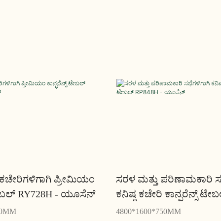
ಚೇರಿಗಳಿಗಾಗಿ ಪ್ರೀಮಿಯಂ
ಸರಳ ಮತ್ತು ಪರಿಣಾಮಕಾರಿ ಸಭ
 ಟೇಬಲ್ RY728H - ಯೂಸೆನ್
ಕನಿಷ್ಠ ಕಚೇರಿ ಕಾನ್ಫರೆನ್ಸ್ ಟ
- ಯೂಸೆನ್
50MM
4800*1600*750MM