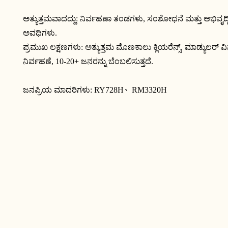
ಅತ್ಯುತ್ತಮವಾದದ್ದು: ನಿರ್ವಹಣಾ ತಂಡಗಳು, ಸಂಶೋಧನೆ ಮತ್ತು ಅಭಿವೃದ್
ಅವಧಿಗಳು.
ಪ್ರಮುಖ ಲಕ್ಷಣಗಳು: ಅತ್ಯುತ್ತಮ ಮೊಣಕಾಲು ಕ್ಲಿಯರೆನ್ಸ್, ಮಾಡ್ಯುಲರ್ ವ
ನಿರ್ವಹಣೆ, 10-20+ ಜನರನ್ನು ಬೆಂಬಲಿಸುತ್ತದೆ.
ಜನಪ್ರಿಯ ಮಾದರಿಗಳು:
RY728H、
RM3320H