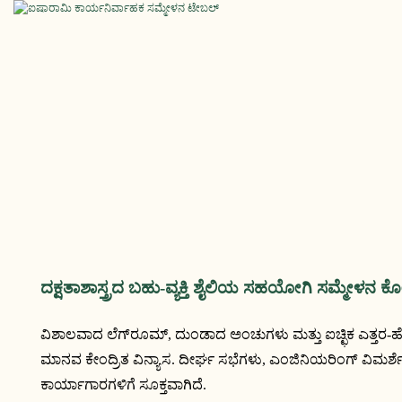
ದಕ್ಷತಾಶಾಸ್ತ್ರದ ಬಹು-ವ್ಯಕ್ತಿ ಶೈಲಿಯ ಸಹಯೋಗಿ ಸಮ್ಮೇಳನ ಕ
ವಿಶಾಲವಾದ ಲೆಗ್‌ರೂಮ್, ದುಂಡಾದ ಅಂಚುಗಳು ಮತ್ತು ಐಚ್ಛಿಕ ಎತ್ತರ
ಮಾನವ ಕೇಂದ್ರಿತ ವಿನ್ಯಾಸ. ದೀರ್ಘ ಸಭೆಗಳು, ಎಂಜಿನಿಯರಿಂಗ್ ವಿಮರ್
ಕಾರ್ಯಾಗಾರಗಳಿಗೆ ಸೂಕ್ತವಾಗಿದೆ.