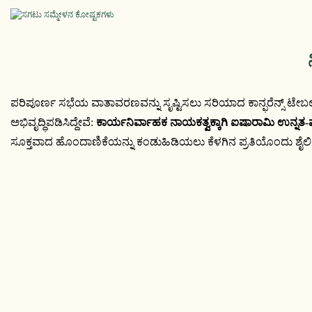
ಪರಿಪೂರ್ಣ ಸಭೆಯ ವಾತಾವರಣವನ್ನು ಸೃಷ್ಟಿಸಲು ಸರಿಯಾದ ಕಾನ್ಫರೆನ್ಸ್ ಟೇಬಲ್ ಶೈಲಿಯನ್ನು ಆಯ್ಕೆ ಮಾಡುವುದು ಅತ್ಯಗತ್ಯ. YOU
ಅಭಿವೃದ್ಧಿಪಡಿಸಿದ್ದೇವೆ: 
ಕಾರ್ಯನಿರ್ವಾಹಕ ನಾಯಕತ್ವಕ್ಕಾಗಿ ಐಷಾರಾಮಿ ಉನ್ನತ-
ಸೂಕ್ತವಾದ ಹೊಂದಾಣಿಕೆಯನ್ನು ಕಂಡುಹಿಡಿಯಲು ಕೆಳಗಿನ ಪ್ರತಿಯೊಂದು ಶೈಲಿಯನ