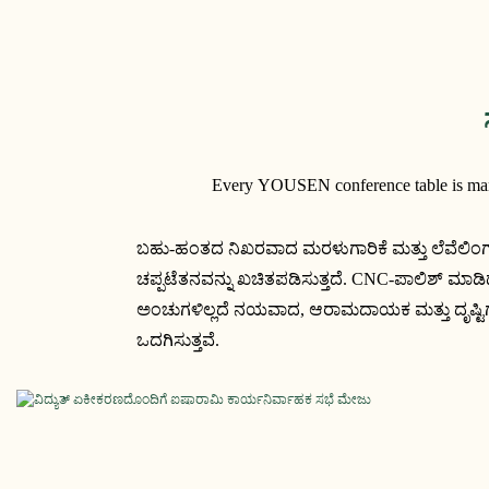
Every YOUSEN conference table is manufac
ಬಹು-ಹಂತದ ನಿಖರವಾದ ಮರಳುಗಾರಿಕೆ ಮತ್ತು ಲೆವೆಲಿಂಗ್
ಚಪ್ಪಟೆತನವನ್ನು ಖಚಿತಪಡಿಸುತ್ತದೆ. CNC-ಪಾಲಿಶ್ ಮಾ
ಅಂಚುಗಳಿಲ್ಲದೆ ನಯವಾದ, ಆರಾಮದಾಯಕ ಮತ್ತು ದೃಷ್ಟಿಗ
ಒದಗಿಸುತ್ತವೆ.