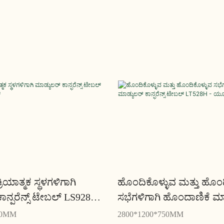
ಕ್ರಿಯಾತ್ಮಕ ಸ್ಥಳಗಳಿಗಾಗಿ
ಹೊಂದಿಕೊಳ್ಳುವ ಮತ್ತು ಹೊಂದ
ಾನ್ಫರೆನ್ಸ್ ಟೇಬಲ್ LS928H -
ಸಭೆಗಳಿಗಾಗಿ ಹೊಂದಾಣಿಕೆ ಮಾ
ಕಾನ್ಫರೆನ್ಸ್ ಟೇಬಲ್ LT528H
50MM
2800*1200*750MM