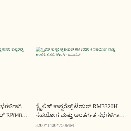
ೆಗಳಿಗಾಗಿ
ಸ್ಟೈಲಿಶ್ ಕಾನ್ಫರೆನ್ಸ್ ಟೇಬಲ್ RM3320H
ೇಬಲ್ RP848H
ಸಹಯೋಗ ಮತ್ತು ಅಂತರ್ಗತ ಸಭೆಗಳಿಗಾಗಿ -
ಯೂಸೆನ್
3200*1400*750MM