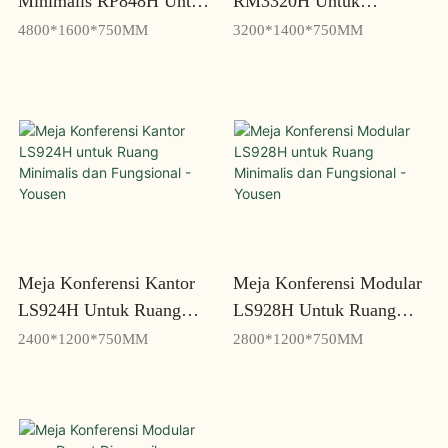
Minimalis RP848H Untuk
RM3320H Untuk
Rapat Sederhana Dan
Pertemuan Kolaboratif
4800*1600*750MM
3200*1400*750MM
Efisien - Yousen
Dan Inklusif - Yousen
Meja Konferensi Kantor
Meja Konferensi Modular
LS924H Untuk Ruang
LS928H Untuk Ruang
Minimalis Dan Fungsional
Minimalis Dan Fungsional
2400*1200*750MM
2800*1200*750MM
- Yousen
- Yousen