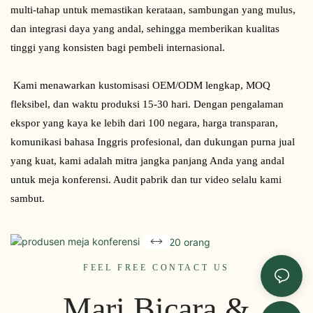
multi-tahap untuk memastikan kerataan, sambungan yang mulus, 
dan integrasi daya yang andal, sehingga memberikan kualitas 
tinggi yang konsisten bagi pembeli internasional.
 Kami menawarkan kustomisasi OEM/ODM lengkap, MOQ 
fleksibel, dan waktu produksi 15-30 hari. Dengan pengalaman 
ekspor yang kaya ke lebih dari 100 negara, harga transparan, 
komunikasi bahasa Inggris profesional, dan dukungan purna jual 
yang kuat, kami adalah mitra jangka panjang Anda yang andal 
Siap mencari meja
untuk meja konferensi. Audit pabrik dan tur video selalu kami 
konferensi yang andal?
sambut.
Hubungi tim kami hari ini
untuk mendapatkan
penawaran harga yang
FEEL FREE CONTACT US
kompetitif,
solusi kustomisasi, atau
Mari Bicara &
undangan tur pabrik.