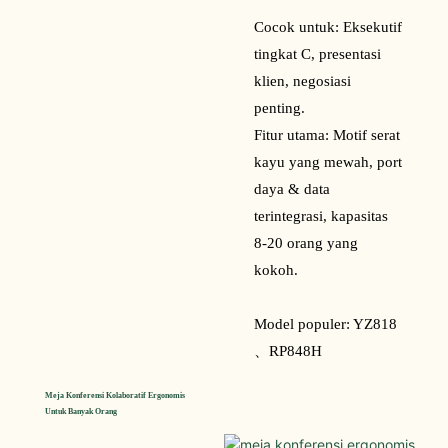
Cocok untuk: Eksekutif
tingkat C, presentasi
klien, negosiasi
penting.
Fitur utama: Motif serat
kayu yang mewah, port
daya & data
terintegrasi, kapasitas
8-20 orang yang
kokoh.
Model populer:
YZ818
、
RP848H
Meja Konferensi Kolaboratif Ergonomis 
Untuk Banyak Orang