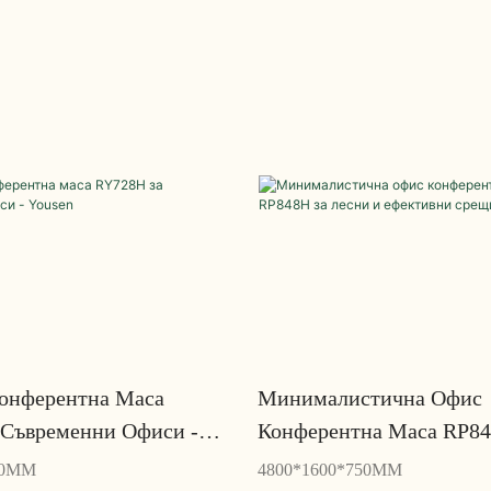
онферентна Маса
Минималистична Офис
 Съвременни Офиси -
Конферентна Маса RP84
Лесни И Ефективни Сре
50MM
4800*1600*750MM