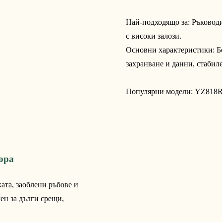
Най-подходящо за: Ръководи
с високи залози.
Основни характеристики: Б
захранване и данни, стабил
Популярни модели:
YZ818
ора
ата, заоблени ръбове и
ен за дълги срещи,