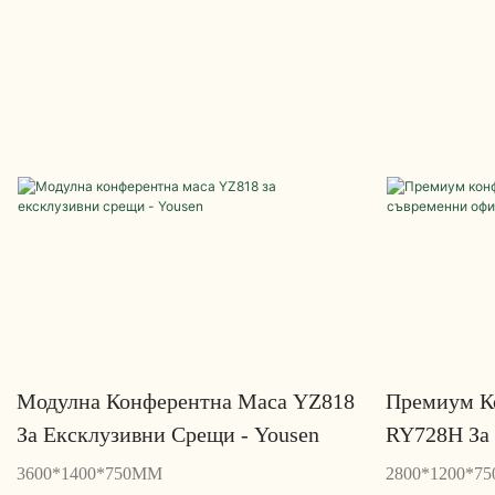
Модулна Конферентна Маса YZ818
Премиум К
За Ексклузивни Срещи - Yousen
RY728H За
Yousen
3600*1400*750MM
2800*1200*7