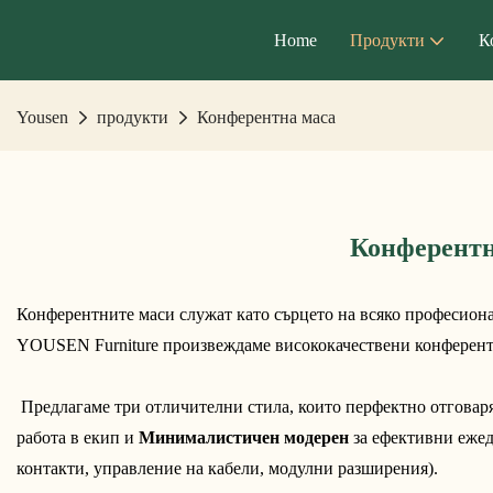
Home
Продукти
К
Yousen
продукти
Конферентна маса
Конферентн
Конферентните маси служат като сърцето на всяко професиона
YOUSEN Furniture произвеждаме висококачествени конферентн
 Предлагаме три отличителни стила, които перфектно отговар
работа в екип и 
Минималистичен модерен
 за ефективни еже
контакти, управление на кабели, модулни разширения).