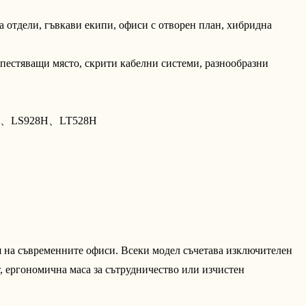
 отдели, гъвкави екипи, офиси с отворен план, хибридна
пестяващи място, скрити кабелни системи, разнообразни
H、
LS928H、
LT528H
 на съвременните офиси. Всеки модел съчетава изключителен 
 ергономична маса за сътрудничество или изчистен 