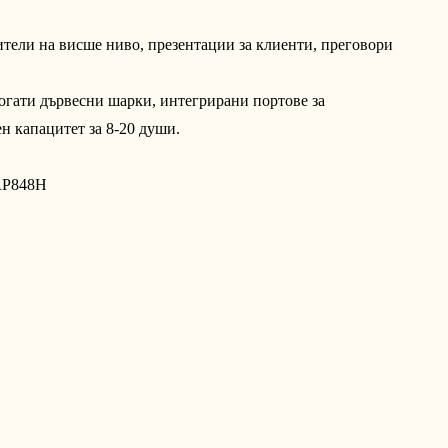
тели на висше ниво, презентации за клиенти, преговори
огати дървесни шарки, интегрирани портове за
ен капацитет за 8-20 души.
RP848H