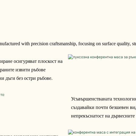
tured with precision craftsmanship, focusing on surface quality, struc
ране осигуряват плоскост на 
раните извити ръбове 
ни дъги без остри ръбове.
Усъвършенстваната технология
създавайки почти безшевен ви
непрекъснатост на дървесните