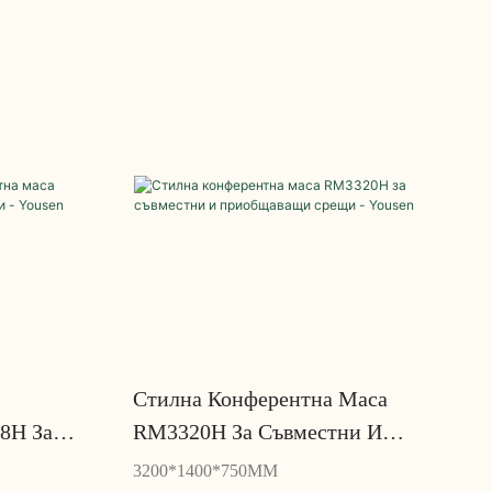
Стилна Конферентна Маса
8H За
RM3320H За Съвместни И
щи - Yousen
Приобщаващи Срещи - Yousen
3200*1400*750MM