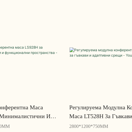
онферентна Маса
Регулируема Модулна К
 Минималистични И
Маса LT528H За Гъвкав
ни Пространства -
Адаптивни Срещи - You
50MM
2800*1200*750MM