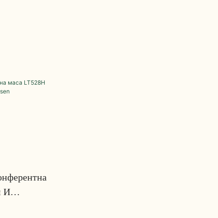
онферентна
и И
sen