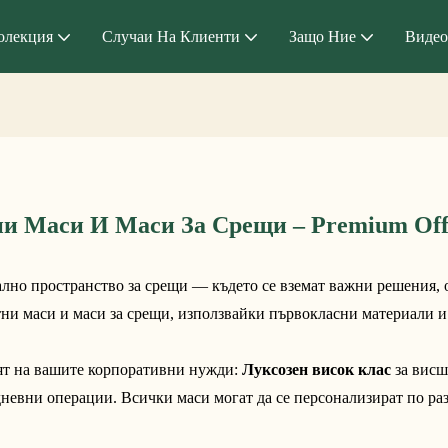
олекция
Случаи На Клиенти
Защо Ние
Видео
и Маси И Маси За Срещи – Premium Offic
лно пространство за срещи — където се вземат важни решения, об
и маси и маси за срещи, използвайки първокласни материали и
ят на вашите корпоративни нужди: 
Луксозен висок клас
 за висш
дневни операции. Всички маси могат да се персонализират по раз