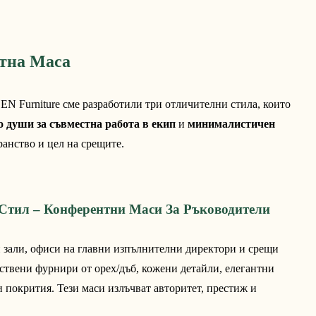
тна Маса
N Furniture сме разработили три отличителни стила, които 
 души за съвместна работа в екип
 и 
минималистичен 
ранство и цел на срещите.
 Стил – Конферентни Маси За Ръководители
 зали, офиси на главни изпълнителни директори и срещи
ствени фурнири от орех/дъб, кожени детайли, елегантни
 покрития. Тези маси излъчват авторитет, престиж и