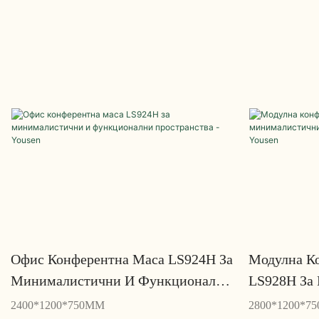
Офис Конферентна Маса LS924H За
Модулна К
Минималистични И Функционални
LS928H За
Пространства - Yousen
Функционал
2400*1200*750MM
2800*1200*7