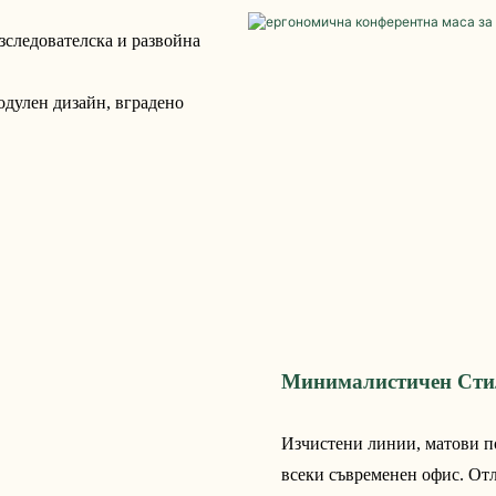
зследователска и развойна
одулен дизайн, вградено
Минималистичен Сти
Изчистени линии, матови п
всеки съвременен офис. От