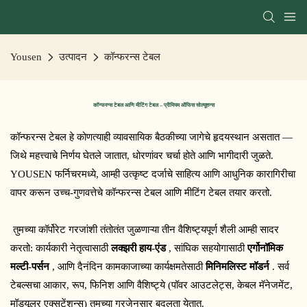
Yousen
उत्पादन
कॉन्फरन्स टेबल
कॉन्फरन्स टेबल आणि मीटिंग टेबल – प्रीमियम ऑफिस सोल्यूशन्स
कॉन्फरन्स टेबल हे कोणत्याही व्यावसायिक बैठकीच्या जागेचे हृदयस्थान असतात — 
जिथे महत्त्वाचे निर्णय घेतले जातात, धोरणांवर चर्चा होते आणि भागीदारी जुळते. 
YOUSEN फर्निचरमध्ये, आम्ही उत्कृष्ट दर्जाचे साहित्य आणि आधुनिक कारागिरीचा 
वापर करून उच्च-गुणवत्तेचे कॉन्फरन्स टेबल आणि मीटिंग टेबल तयार करतो.
 तुमच्या कॉर्पोरेट गरजांशी तंतोतंत जुळणाऱ्या तीन वैशिष्ट्यपूर्ण शैली आम्ही सादर 
करतो: कार्यकारी नेतृत्वासाठी 
लक्झरी हाय-एंड
 , सांघिक सहयोगासाठी 
एर्गोनॉमिक 
मल्टी-पर्सन
 , आणि दैनंदिन कामकाजाच्या कार्यक्षमतेसाठी 
मिनिमलिस्ट मॉडर्न
 . सर्व 
टेबल्सचा आकार, रूप, फिनिश आणि वैशिष्ट्ये (पॉवर आउटलेट्स, केबल मॅनेजमेंट, 
मॉड्यूलर एक्सटेंशन्स) तुमच्या गरजेनुसार बदलता येतात.