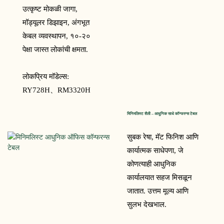
उत्कृष्ट मोकळी जागा,
मॉड्यूलर डिझाइन, अंगभूत
केबल व्यवस्थापन, १०-२०
पेक्षा जास्त लोकांची क्षमता.
लोकप्रिय मॉडेल्स:
RY728H、
RM3320H
मिनिमलिस्ट शैली – आधुनिक साधे कॉन्फरन्स टेबल
सुबक रेषा, मॅट फिनिश आणि
कार्यात्मक साधेपणा, जे
कोणत्याही आधुनिक
कार्यालयात सहज मिसळून
जातात. उत्तम मूल्य आणि
सुलभ देखभाल.