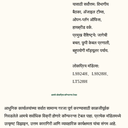
यासाठी सर्वोत्तम: विभागीय
बैठका, अ‍ॅजाइल टीम्स,
ओपन-प्लॅन ऑफिस,
हायब्रीड वर्क.
प्रमुख वैशिष्ट्ये: जागेची
बचत, छुपी केबल प्रणाली,
बहुपयोगी मॉड्यूलर पर्याय.
लोकप्रिय मॉडेल्स:
LS924H、
LS928H、
LT528H
आमचे लोकप्रिय कॉन्फरन्स टेबल
आधुनिक कार्यालयांच्या सर्वात सामान्य गरजा पूर्ण करण्यासाठी काळजीपूर्वक 
निवडलेले आमचे सर्वाधिक विक्री होणारे कॉन्फरन्स टेबल पाहा. प्रत्येक मॉडेलमध्ये 
उत्कृष्ट डिझाइन, उत्तम कारागिरी आणि व्यावहारिक कार्यक्षमता यांचा संगम आहे. 