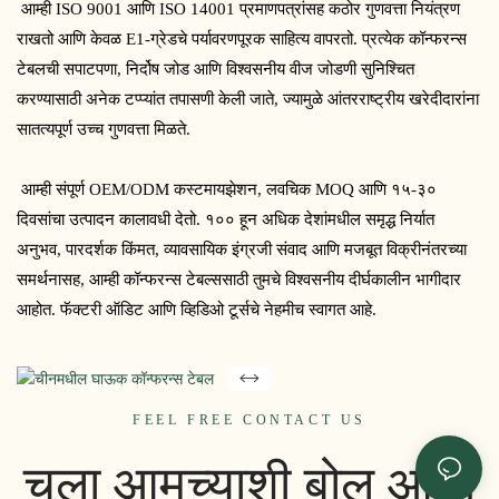
 आम्ही ISO 9001 आणि ISO 14001 प्रमाणपत्रांसह कठोर गुणवत्ता नियंत्रण 
राखतो आणि केवळ E1-ग्रेडचे पर्यावरणपूरक साहित्य वापरतो. प्रत्येक कॉन्फरन्स 
टेबलची सपाटपणा, निर्दोष जोड आणि विश्वसनीय वीज जोडणी सुनिश्चित 
करण्यासाठी अनेक टप्प्यांत तपासणी केली जाते, ज्यामुळे आंतरराष्ट्रीय खरेदीदारांना 
सातत्यपूर्ण उच्च गुणवत्ता मिळते.
 आम्ही संपूर्ण OEM/ODM कस्टमायझेशन, लवचिक MOQ आणि १५-३० 
दिवसांचा उत्पादन कालावधी देतो. १०० हून अधिक देशांमधील समृद्ध निर्यात 
अनुभव, पारदर्शक किंमत, व्यावसायिक इंग्रजी संवाद आणि मजबूत विक्रीनंतरच्या 
समर्थनासह, आम्ही कॉन्फरन्स टेबल्ससाठी तुमचे विश्वसनीय दीर्घकालीन भागीदार 
विश्वासार्ह कॉन्फरन्स टेबल
आहोत. फॅक्टरी ऑडिट आणि व्हिडिओ टूर्सचे नेहमीच स्वागत आहे.
मिळवण्यासाठी तयार आहात का?
स्पर्धात्मक दरासाठी आजच आमच्या
टीमशी संपर्क साधा.
FEEL FREE CONTACT US
सानुकूलित उपाययोजना, किंवा
कारखाना भेटीचे आमंत्रण.
चला आमच्याशी बोलू आणि