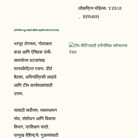
लोकप्रिय मॉडेल्स:
YZ818
、
RP848H
एर्गोनॉमिक बहु-व्यक्ती शैलीचे सहयोगी कॉन्फरन्स टेबल
भरपूर लेगरूम, गोलाकार
कडा आणि ऐच्छिक उंची-
समायोज्य घटकांसह
मानवकेंद्रित रचना. दीर्घ
बैठका, अभियांत्रिकी आढावे
आणि टीम कार्यशाळांसाठी
उत्तम.
यासाठी सर्वोत्तम: व्यवस्थापन
संघ, संशोधन आणि विकास
विभाग, प्रशिक्षण सत्रे.
प्रमुख वैशिष्ट्ये: गुडघ्यांसाठी