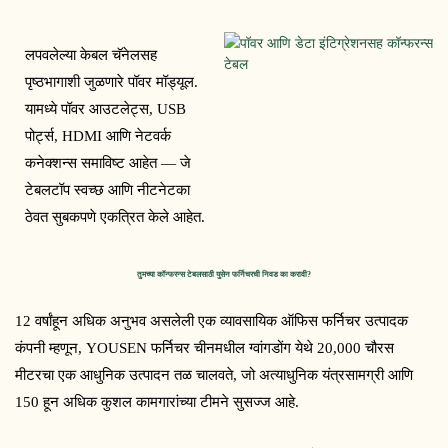
लपवलेल्या केबल चॅनेलसह 
पृष्ठभागाशी जुळणारे पॉवर मॉड्यूल. 
यामध्ये पॉवर आउटलेट्स, USB 
पोर्ट्स, HDMI आणि नेटवर्क 
कनेक्शन्स समाविष्ट आहेत — जे 
टेबलटॉप स्वच्छ आणि नीटनेटका 
ठेवत सुबकपणे एकत्रित केले आहेत.
तुमच्या कॉन्फरन्स टेबलसाठी युसेन फर्निचरची निवड का करावी?
12 वर्षांहून अधिक अनुभव असलेली एक व्यावसायिक ऑफिस फर्निचर उत्पादक 
कंपनी म्हणून, YOUSEN फर्निचर चीनमधील ग्वांगडोंग येथे 20,000 चौरस 
मीटरचा एक आधुनिक उत्पादन तळ चालवते, जो अत्याधुनिक यंत्रसामग्री आणि 
150 हून अधिक कुशल कामगारांच्या टीमने सुसज्ज आहे.