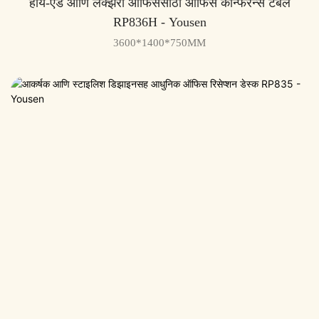
हाय-एंड आणि लक्झरी ऑफिससाठी ऑफिस कॉन्फरन्स टेबल
RP836H - Yousen
3600*1400*750MM