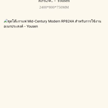
RP824C - Yousen
2400*800*750MM