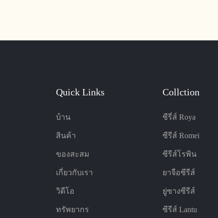
ม การฝึกอบรม และการประชุม
และดีไซน์ทันสมัย ​​เหมาะสำหร
บบตามหลักสรีรศาสตร์และ
หรือการประชุม
ปรับได้ จึงมอบความสะดวกสบาย
งสุดแก่ผู้ใช้
Quick Links
Collction
บ้าน
ซีรี่ส์ Roya
สินค้า
ซีรีส์ Romei
ของสะสม
ซีรีส์โรพิน
เกี่ยวกับเรา
ยาจือซีรีส์
วิดีโอ
ยู่ซางซีรีส์
ทรัพยากร
ซีรีส์ Lantu