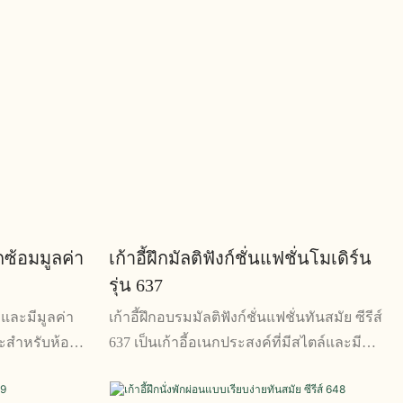
กซ้อมมูลค่า
เก้าอี้ฝึกมัลติฟังก์ชั่นแฟชั่นโมเดิร์น
รุ่น 637
กและมีมูลค่า
เก้าอี้ฝึกอบรมมัลติฟังก์ชั่นแฟชั่นทันสมัย ​​ซีรีส์
มาะสำหรับห้อง
637 เป็นเก้าอี้อเนกประสงค์ที่มีสไตล์และมี
ะชุม มีตัว
สไตล์ ออกแบบมาเพื่อให้นั่งสบายและถูกหลัก
ู้ใช้ พร้อม
สรีระศาสตร์ในระหว่างการฝึกซ้อม ด้วย