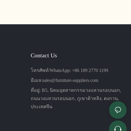
ับห้องฝึกอบรม
ที่นั่งเป็นเวลานาน ด้วยการออกแบบที่โฉบ
เฉี่ยวและทันสมัย ​​จึงเหมาะสำหรับห้องประชุม
ห้องฝึกอบรม และพื้นที่สำนักงานอื่นๆ
Contact Us
โทรศัพท์/WhatsApp: +86 189 2770 1199
อีเมล:
sales@furniture-suppliers.com
ที่อยู่: B5, นิคมอุตสาหกรรมวงแหวนรอบนอก,
ถนนวงแหวนรอบนอก, ภูเขาต้าหลิง, ตงกวน,
ประเทศจีน