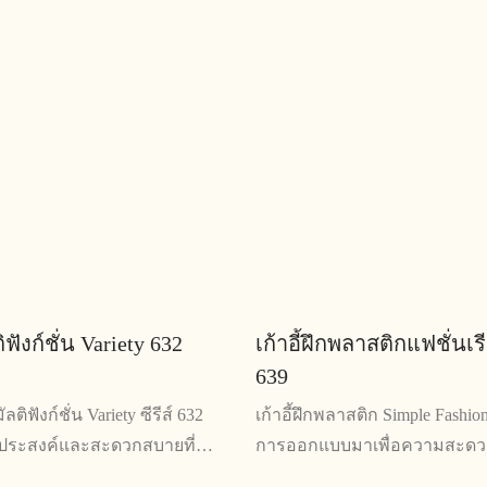
คุณสมบัติที่ปรับแต่งได้ เก้าอี้
ด้วยเบาะนั่งที่นุ่มสบายและโครง
าะสำหรับการประชุม การนำเสนอ
แรง เก้าอี้ตัวนี้เป็นที่นั่งอเนก
้ร่วมกัน
งานได้จริง
ติฟังก์ชั่น Variety 632
เก้าอี้ฝึกพลาสติกแฟชั่นเรี
639
ลติฟังก์ชั่น Variety ซีรีส์ 632
เก้าอี้ฝึกพลาสติก Simple Fashion 
นกประสงค์และสะดวกสบายที่
การออกแบบมาเพื่อความสะดว
อวัตถุประสงค์ที่หลากหลาย รวม
งานได้หลากหลาย ผลิตจากพลา