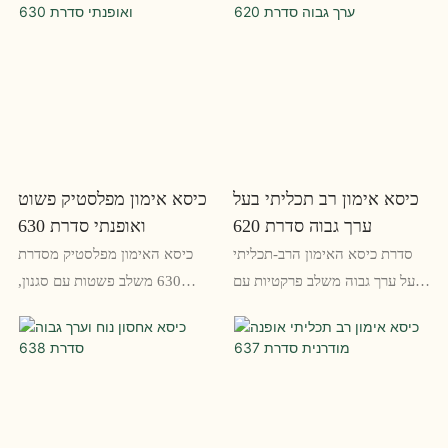
כיסא אימון רב תכליתי בעל
כיסא אימון מפלסטיק פשוט
ערך גבוה סדרת 620
ואופנתי סדרת 630
סדרת כיסא האימון הרב-תכליתי
כיסא האימון מפלסטיק מסדרת
בעל ערך גבוה משלב פרקטיות עם
630 משלב פשטות עם סגנון,
נוחות, מה שהופך אותו לתוספת
ומציע תוספת אופנתית
המושלמת לכל חדר אימונים. עם
ופונקציונלית לחלל האימון שלך.
העיצוב הרב-תכליתי והתכונות
העיצוב המלוטש והבנייה העמידה
הניתנות להתאמה אישית, הכיסא
שלו הופכים אותו לבחירה אמינה
הזה אידיאלי לפגישות, מצגות
עבור כל אימון או מסגרת כיתה
והפעלות למידה שיתופית