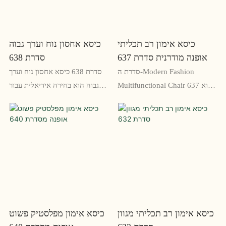
כיסא אימון רב תכליתי
כיסא אחסון נוח וערך גבוה
אופנה מודרנית סדרת 637
סדרת 638
סדרת ה-Modern Fashion
סדרת 638 כיסא אחסון נוח וערך
Multifunctional Chair 637 הוא
גבוה הוא בחירה אידיאלית עבור
כיסא מסוגנן ורב-תכליתי המיועד
חדרי הדרכה משרדיים ואולמות
לישיבה נוחה וארגונומית במהלך
כנסים. מציע אפשרות אחסון נוחה
אימונים. עם התכונות המתכווננות
למשתמשים, יחד עם ריפוד נוח
והעיצוב המלוטש, הוא מושלם
ובנייה יציבה, כיסא זה מספק
עבור כל סביבת עבודה מודרנית
פתרון ישיבה רב תכליתי
ופונקציונלי
כיסא אימון רב תכליתי מגוון
כיסא אימון מפלסטיק פשוט