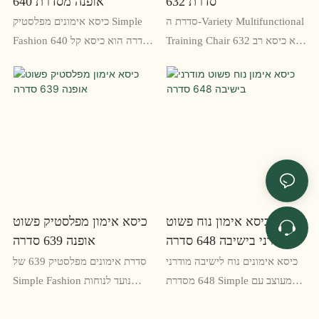
סדרת 632
אופנה מסדרת 640
סדרת ה-Variety Multifunctional
כיסא אימונים מפלסטיק Simple
Training Chair 632 הוא כיסא רב
Fashion 640 סדרה הוא כיסא קל
תכליתי ונוח שניתן להשתמש בו
משקל ועמיד המושלם לסביבות
למגוון מטרות, לרבות פגישות,
אימון. העיצוב המלוטש והמושב
הדרכה וכנסים. עם עיצוב ארגונומי
הנוח שלו הופכים אותו לבחירה
ותכונות מתכווננות, הוא מספק
מצוינת עבור כל חדר אימונים, והוא
נוחות ותמיכה מקסימלית
קל לערום ולאחסן אותו כאשר אינו
למשתמש
בשימוש
כיסא אימון נוח פשוט
כיסא אימון מפלסטיק פשוט
מודרני בישיבה 648 סדרה
אופנה 639 סדרה
כיסא אימונים נוח לישיבה מודרני
סדרת אימונים מפלסטיק 639 של
648 מסדרת Simple מעוצב עם
Simple Fashion נועד לנוחות
תכונות ארגונומיות כדי לספק נוחות
ולרבגוניות. עשוי מפלסטיק עמיד
מקסימלית לאנשים שיושבים פרקי
ועיצוב מלוטש, הוא מושלם עבור