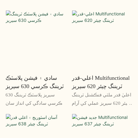
اعلي-قدر Multifunctional
سادي ۽ فيشن پلاسٽڪ
ٽريننگ چيئر 620 سيريز
ٽريننگ ڪرسي 630 سيريز
اعليٰ قدر ملٽي فنڪشنل ٽريننگ
630 سيريز پلاسٽڪ ٽريننگ
چيئر 620 سيريز عملي کي آرام
ڪرسي سادگي کي انداز سان
سان گڏ ڪري ٿي، ان کي ڪنهن
گڏ ڪري ٿي، توهان جي ٽريننگ
به ٽريننگ روم ۾ ڀرپور اضافو
جي جاء تي فيشني ۽ فنڪشنل
بڻائي ٿي. ان جي ورسٽائل
اضافو پيش ڪندي. ان جي ٿلهي
ڊيزائن ۽ حسب ضرورت
ڊيزائن ۽ پائيدار تعمير ان کي