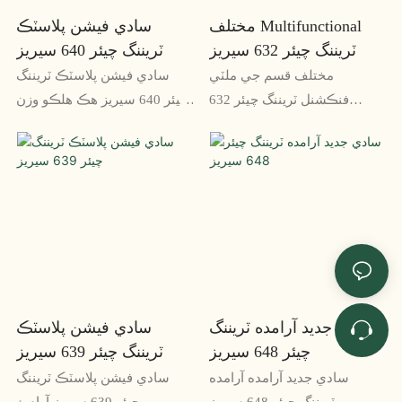
مختلف Multifunctional
سادي فيشن پلاسٽڪ
ٽريننگ چيئر 632 سيريز
ٽريننگ چيئر 640 سيريز
مختلف قسم جي ملٽي
سادي فيشن پلاسٽڪ ٽريننگ
فنڪشنل ٽريننگ چيئر 632
چيئر 640 سيريز هڪ هلڪو وزن
سيريز هڪ ورسٽائل ۽ آرامده
۽ پائيدار ڪرسي آهي جيڪو
ڪرسي آهي جيڪا مختلف
تربيتي ماحول لاءِ ڀرپور آهي. ان
مقصدن لاءِ استعمال ٿي سگهي
جي سهڻي ڊيزائن ۽ آرامده
ٿي، جنهن ۾ گڏجاڻيون، ٽريننگ
سيٽ ان کي ڪنهن به ٽريننگ
سيشن ۽ ڪانفرنسون شامل
روم لاءِ بهترين انتخاب بڻائي ٿي،
آهن. ان جي ergonomic ڊيزائن
۽ استعمال ۾ نه هئڻ جي صورت
۽ ترتيب ڏيڻ واري خاصيتن
۾ ان کي اسٽيڪ ۽ اسٽور ڪرڻ
سان، اهو صارف کي وڌ ۾ وڌ
آسان آهي.
آرام ۽ مدد فراهم ڪري ٿو
سادي جديد آرامده ٽريننگ
سادي فيشن پلاسٽڪ
چيئر 648 سيريز
ٽريننگ چيئر 639 سيريز
سادي جديد آرامده آرامده
سادي فيشن پلاسٽڪ ٽريننگ
ٽريننگ چيئر 648 سيريز
چيئر 639 سيريز آرام ۽