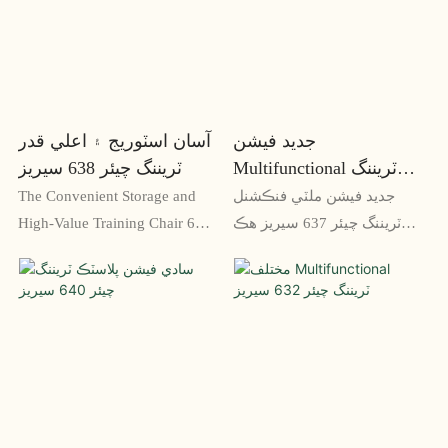
خاصيتن سان، هي ڪرسي
ڪنهن به تربيت يا ڪلاس روم
ميٽنگن، پريزنٽيشنز، ۽ گڏيل
جي سيٽنگ لاءِ هڪ قابل اعتماد
سکيا واري سيشن لاءِ مثالي
انتخاب بڻائي ٿي
آهي.
جديد فيشن
آسان اسٽوريج ۽ اعلي قدر
Multifunctional ٽريننگ
ٽريننگ چيئر 638 سيريز
چيئر 637 سيريز
جديد فيشن ملٽي فنڪشنل
The Convenient Storage and
ٽريننگ چيئر 637 سيريز هڪ
High-Value Training Chair 638
سجيل ۽ ورسٽائل ڪرسي آهي
Series هڪ مثالي انتخاب آهي
جيڪا تربيتي سيشن دوران
آفيس ٽريننگ رومز ۽ ڪانفرنس
آرامده، ergonomic سيٽنگ لاءِ
هال لاءِ. صارفين لاءِ هڪ آسان
ٺهيل آهي. ان جي ترتيب ڏيڻ
اسٽوريج آپشن پيش ڪندي، آرام
واري خاصيتن ۽ ٿلهي ڊيزائن
سان پيڊنگ ۽ مضبوط تعمير
سان، اهو ڪنهن به جديد ڪم
سان گڏ، هي ڪرسي هڪ
جي جڳهه لاء مڪمل آهي
ورسٽائل ۽ فنڪشنل سيٽنگ حل
فراهم ڪري ٿي