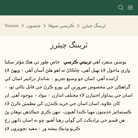
ٽريننگ چيئرز
ڪرسي سوفا
جنسون
Yousen
ٽريننگ چيئرز
يوسين منفرد آهي
تربيتي ڪرسي
خاص طور تي هڪ مؤثر سکيا
واري ماحول لاءِ ٺهيل آهي، ڇاڪاڻ ته اهو هلڻ آسان آهي ۽ ويهڻ لاءِ
آرامده آهي. اسان جو وسيع تجربو ۽ شاندار ڊزائينر اسان کي
گراهڪن جي مخصوص ضرورتن کي پورو ڪرڻ جي قابل بڻائي ٿو، ۽
اسان جي پيداوار اختيارن لاء مختلف اندازن ۽ مواد ۾ موجود آهي. ان
کان علاوه، اسان اسان جي خريد ڪندڙن کي مطمئن ڪرڻ لاء
ڪسٽمائيز خدمتون مهيا ڪندا آهيون، تنهن ڪري جيڪڏهن توهان پڻ
هن قسم جي پراڊڪٽ کي ڳولي رهيا آهيو، ڇو نه اسان ڏانهن رخ
ڪريو وڌيڪ پيشه ور ۽ مفيد تجويزون لاءِ