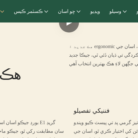
وسيلو
ويڊيو
ڇو اسان
ڪسٽمر ڪيس
ڪردگي تي ڌيان ڏئي ٿي، جيڪا جديد
هڪ 
فننيکي تفصيلو
 تيز گرمي پد تي پيسٽ ڪيو ويندو
ن کي اختيار ڪري ٿو، اسان جي
سان مطابقت رکي ٿو، جيڪو ماحو