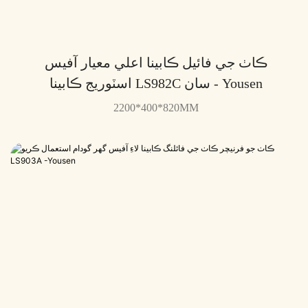
ڪاٺ جي فائيل ڪابينا اعلي معيار آفيس
اسٽوريج ڪابينا LS982C سان - Yousen
2200*400*820MM