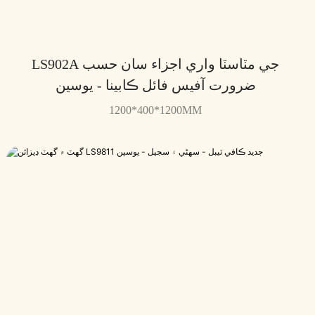
LS902A جي مٽاسٽا واري اجزاء سان حسب
ضرورت آفيس فائل ڪابينا - يوسين
1200*400*1200MM