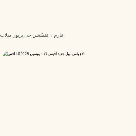
فارم ۽ فنڪشن جي ڀرپور ميلاپ سان، اسان جي پراڊڪٽ انهن لاءِ هڪ مثالي انتخاب آهي، جيڪي فارم ۽ فنڪشن ٻنهي کي اهميت ڏين ٿا.