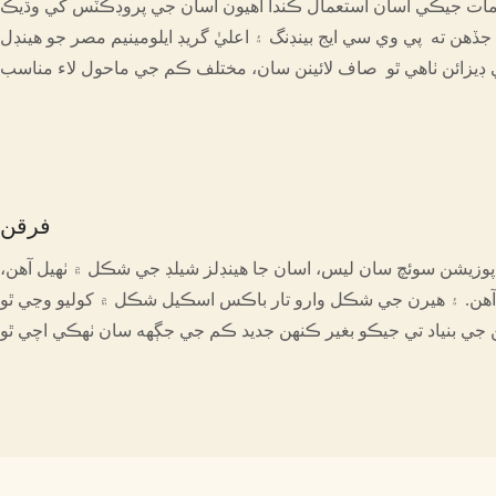
لوازمات جيڪي اسان استعمال ڪندا آهيون اسان جي پروڊڪٽس کي وڌيڪ
ن. جڏهن ته پي وي سي ايج بينڊنگ ۽ اعليٰ گريڊ ايلومينيم مصر جو هينڊل
فرقن
 پوزيشن سوئچ سان ليس، اسان جا هينڊلز شيلڊ جي شڪل ۾ ٺهيل آهن،
هن. ۽ هيرن جي شڪل وارو تار باڪس اسڪيل شڪل ۾ کوليو وڃي ٿو