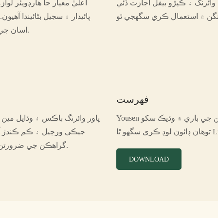
وائرنگ ۽ ڪپڙو بيفل اجازت ڏئي
اعليٰ معيار جا هارڊويئر 
پائيدار ۽ سجيل بڻائيندا آهيو
اسان جي ڊيزائن ٺاهي ٿو صاف لائينن سان، مختلف ڪم جي ماحول لاء مناسب.
فهرست
ي شين جي باري ۾ وڌيڪ سکو
پاور وائرنگ باڪس ۽ وڌايل مين
Lia
جيڪي ورڇيل ۽ ڪم ڪندڙ آ
گراهڪن جي ضرورتن جي بنياد تي جيڪو بغير ڪنهن جديد ڪم جي جڳهه سان ٺهڪي اچي ٿو.
DOWNLOAD