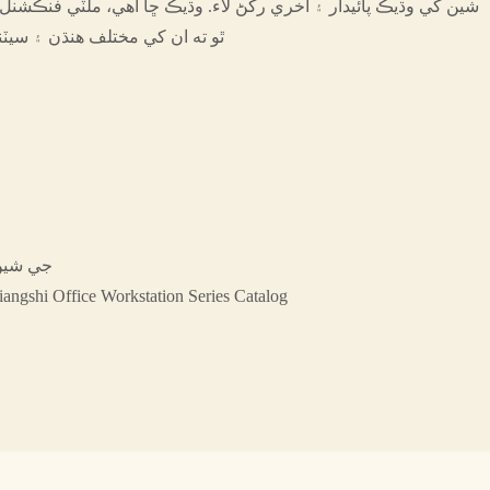
شين کي وڌيڪ پائيدار ۽ آخري رکڻ لاء. وڌيڪ ڇا آهي، ملٽي فنڪشنل 
ٿو ته ان کي مختلف هنڌن ۽ سيٽنگن ۾ استعمال ڪري سگهجي ٿو
Yousen ج
توھان ڊائون لوڊ ڪري سگھو ٿا ngshi Office Workstation Series Catalog