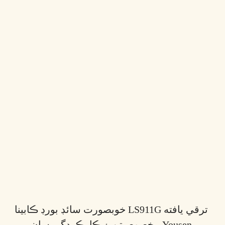
خوبصورت سائڊ بورڊ ڪابينا LS911G ترقي يافته
خصوصيتن ۽ ڪارڪردگي سان - Yousen