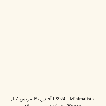
آفيس ڪانفرنس ٽيبل LS924H Minimalist ۽
فنڪشنل اسپيس لاءِ - Yousen