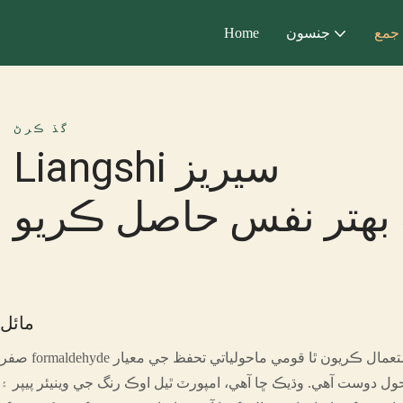
جمع
جنسون
Home
گڏ ڪرڻ
Liangshi سيريز
بهتر نفس حاصل ڪريو
مائل
صفر formaldehyde بورڊ جيڪو اسان استعمال ڪريون ٿا قومي ماحولياتي تحفظ جي معيار E1 گريڊ
ل دوست آهي. وڌيڪ ڇا آهي، امپورٽ ٿيل اوڪ رنگ جي وينيئر پيپر ۽