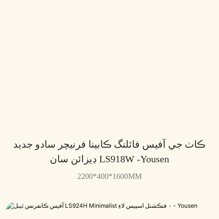
ڪاٺ جي آفيس فائلنگ ڪابينا فرنيچر سادو جديد
ڊيزائن سان LS918W -Yousen
2200*400*1600MM