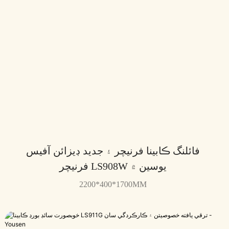
فائلنگ ڪابينا فرنيچر ۽ جديد ڊيزائن آفيس
فرنيچر LS908W يوسين ۾
2200*400*1700MM