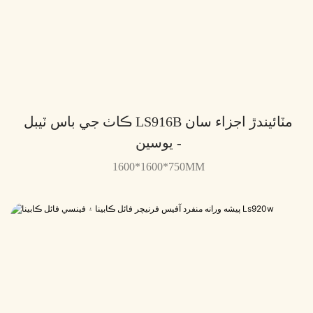
ڪاٺ جي باس ٽيبل LS916B مٽائيندڙ اجزاء سان
- يوسين
1600*1600*750MM