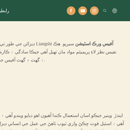
رابطو
آفيس ورڪ اسٽيشن
سيريو هڪ
هڪ جديد ۽ ergonomic ڊيزائن جي طور تي، اسان جي Liangshi
نفيس نظر لاءِ پريميئم مواد مان ٺهيل آهي جيڪا سادگي ۽ ڪار
۽ گهٽ ۾ گهٽ آفيس جي جڳهن لاءِ هڪ بهترين انتخاب آهي.
ايندڙ وينير جيڪو اسان استعمال ڪندا آهيون اهو دٻايو ويندو آهي ۽
آهي ۽ اسٽيل فوٽ ڇڪڻ واري ٽيوب ٺاهڻ جي عمل جي انساني ڊيزائ