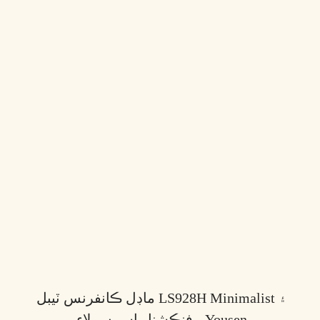
ماڊل ڪانفرنس ٽيبل LS928H Minimalist ۽
فنڪشنل اسپيس لاءِ - Yousen