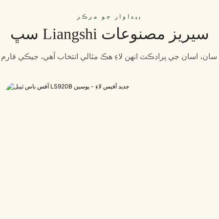
پيداوار جو مرڪز
سڀ Liangshi سيريز مصنوعات