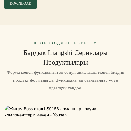
DOWNLOAD
ПРОИЗВОДДЫН БОРБОРУ
Бардык Liangshi Сериялары
Продуктылары
Форма менен функциянын эң сонун айкалышы менен биздин
продукт форманы да, функцияны да баалагандар үчүн
идеалдуу тандоо.