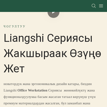
ЧОГУЛТУУ
Liangshi Сериясы
Жакшыраак Өзүңө
Жет
новатордук жана эргономикалык дизайн катары, биздин
Liangshi
Office Workstation
Сериясы жөнөкөйлүктү жана
функционалдуулукка басым жасаган татаал көрүнүш үчүн
премиум материалдардан жасалган, бул заманбап жана