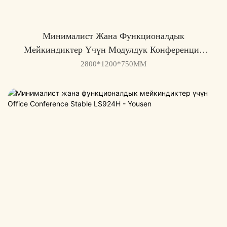
Минималист Жана Функционалдык
Мейкиндиктер Үчүн Модулдук Конференция
Столу LS928H - Yousen
2800*1200*750MM