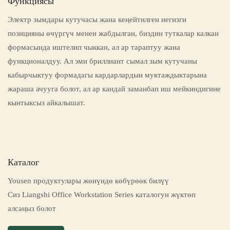
Функциясы
Электр зымдары кутучасы жана кеңейтилген негизги
позицияны өчүргүч менен жабдылган, биздин туткалар калкан
формасында иштелип чыккан, ал ар тараптуу жана
функционалдуу. Ал эми бриллиант сымал зым кутучаны
кабырчыктуу формадагы кардарлардын муктаждыктарына
жараша ачууга болот, ал ар кандай заманбап иш мейкиндигине
кынтыксыз айкалышат.
Каталог
Yousen продуктулары жөнүндө көбүрөөк билүү
Сиз Liangshi Office Workstation Series каталогун жүктөп
алсаңыз болот