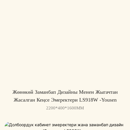
Жөнөкөй Заманбап Дизайны Менен Жыгачтан
Жасалган Кеңсе Эмеректери LS918W -Yousen
2200*400*1600MM