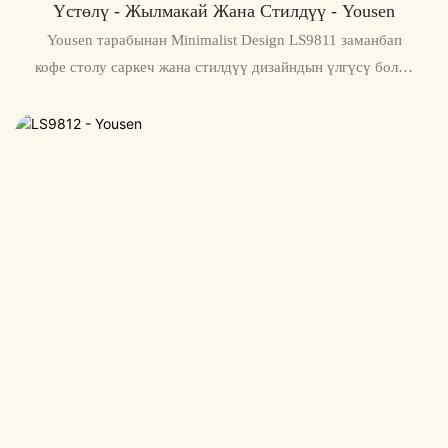
Үстөлү - Жылмакай Жана Стилдүү - Yousen
Yousen тарабынан Minimalist Design LS9811 заманбап
кофе столу саркеч жана стилдүү дизайндын үлгүсү болуп
саналат. Бул үстөл өзүнүн минималисттик дизайны жана
таза сызыктары менен ар кандай жашоо мейкиндигине
заманбап көрктүүлүк кошот.1400*700*470MM