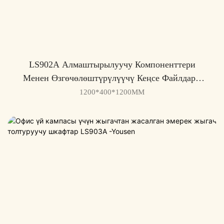
LS902A Алмаштырылуучу Компоненттери
Менен Өзгөчөлөштүрүлүүчү Кеңсе Файлдары
Кабинети - Yousen
1200*400*1200MM