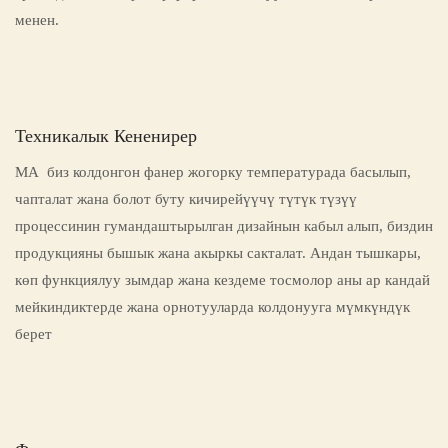
менен.
Техникалык Кененирер
МА биз колдонгон фанер жогорку температурада басылып,
чапталат жана болот буту кичирейүүчү түтүк түзүү
процессинин гумандаштырылган дизайнын кабыл алып, биздин
продукцияны бышык жана акыркы сакталат. Андан тышкары,
көп функциялуу зымдар жана кездеме тосмолор аны ар кандай
мейкиндиктерде жана орнотууларда колдонууга мүмкүндүк
берет