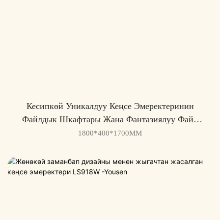
Кесипкөй Уникалдуу Кеңсе Эмеректеринин
Файлдык Шкафтары Жана Фантазиялуу Файл
Шкафтары Ls920w
1800*400*1700MM