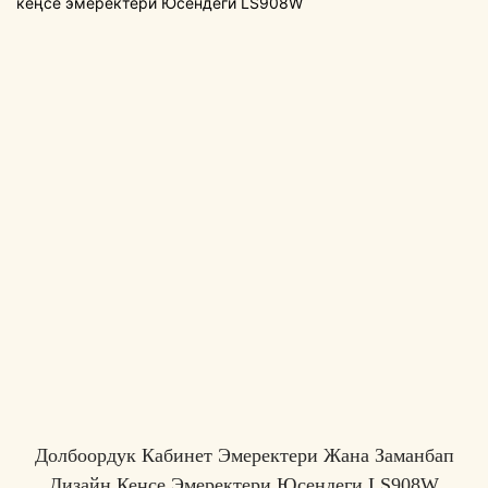
Долбоордук Кабинет Эмеректери Жана Заманбап
Дизайн Кеңсе Эмеректери Юсендеги LS908W