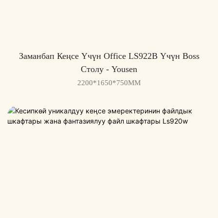
Заманбап Кеңсе Үчүн Office LS922B Үчүн Boss
Столу - Yousen
2200*1650*750MM