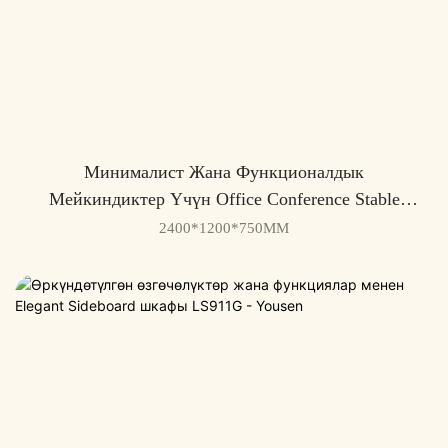
Минималист Жана Функционалдык
Мейкиндиктер Үчүн Office Conference Stable
LS924H - Yousen
2400*1200*750MM