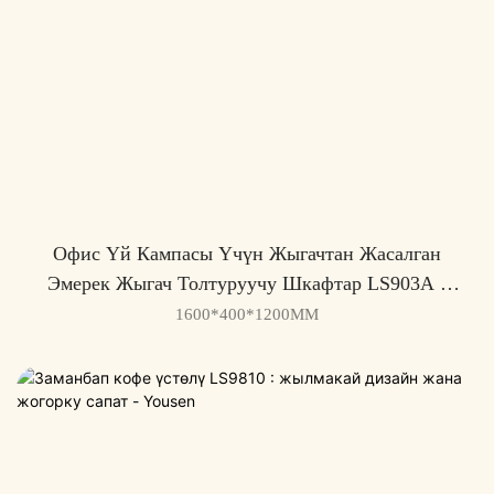
Офис Үй Кампасы Үчүн Жыгачтан Жасалган
Эмерек Жыгач Толтуруучу Шкафтар LS903A -
Yousen
1600*400*1200MM