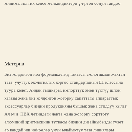
минималисттик кеңсе мейкиндиктери үчүн эң сонун тандоо
Материа
Биз колдонгон нөл формальдегид тактасы экологиялык жактан
таза, улуттук экологиялык коргоо стандартынын E1 классына
туура келет. Андан тышкары, импорттук эмен түстүү шпон
кагазы жана биз колдонгон жогорку сапаттагы аппараттык
аксессуарлар биздин продукцияны бышык жана стилдүү кылат.
Ал эми ПВХ четиндеги лента жана жогорку сорттогу
алюминий эритмесинин туткасы биздин дизайныбызды түзөт
ар кандай иш чөйрөлөр үчүн ылайыктуу таза линиялары