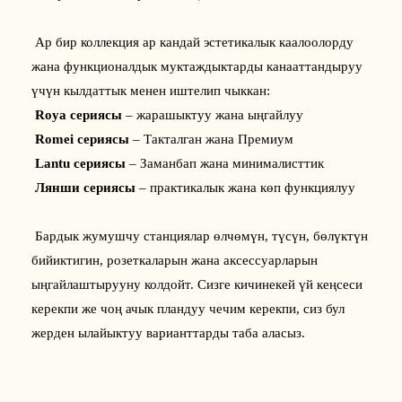
 Ар бир коллекция ар кандай эстетикалык каалоолорду 
жана функционалдык муктаждыктарды канааттандыруу 
үчүн кылдаттык менен иштелип чыккан:
Roya сериясы
– жарашыктуу жана ыңгайлуу
Romei сериясы
– Такталган жана Премиум
Lantu сериясы
– Заманбап жана минималисттик
Лянши сериясы
– практикалык жана көп функциялуу
 Бардык жумушчу станциялар өлчөмүн, түсүн, бөлүктүн 
бийиктигин, розеткаларын жана аксессуарларын 
ыңгайлаштырууну колдойт. Сизге кичинекей үй кеңсеси 
керекпи же чоң ачык пландуу чечим керекпи, сиз бул 
жерден ылайыктуу варианттарды таба аласыз.