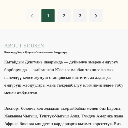
Столу - Yousen
Отургуч - Yousen
1
2
3
ABOUT YOUSEN
Ишенимдүү Кеңсе Жумушчу Станцияңыздын Өндүрүүчүсү
Кытайдын Дунгуань шаарында — дүйнөлүк эмерек өндүрүү
борборунда — жайгашкан Юсен заманбап технологиялык
панелдүү кеңсе жумуш станциясын иштетет, ал алдыңкы
өндүрүш жабдуулары жана тажрыйбалуу илимий-изилдөө тобу
менен жабдылган.
Экспорт боюнча көп жылдык тажрыйбабыз менен биз Европа,
Жакынкы Чыгыш, Түштүк-Чыгыш Азия, Түндүк Америка жана
Африка боюнча миңдеген кардарларга кызмат көрсөттүк. Биз