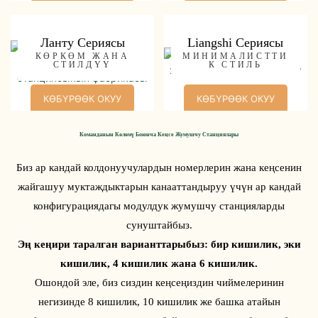
Ланту Сериясы
Liangshi Сериясы
КӨРКӨМ ЖАНА
МИНИМАЛИСТТИ
СТИЛДҮҮ
К СТИЛЬ
КӨБҮРӨӨК ОКУУ
КӨБҮРӨӨК ОКУУ
Команданын Көлөмү Боюнча Кеңсе Жумушчу Станциялары
Биз ар кандай колдонуучулардын номерлерин жана кеңсенин
жайгашуу муктаждыктарын канааттандыруу үчүн ар кандай
конфигурациядагы модулдук жумушчу станцияларды
сунуштайбыз.
Эң кеңири таралган варианттарыбыз: бир кишилик, эки
кишилик, 4 кишилик жана 6 кишилик.
Ошондой эле, биз сиздин кеңсеңиздин чиймелеринин
негизинде 8 кишилик, 10 кишилик же башка атайын