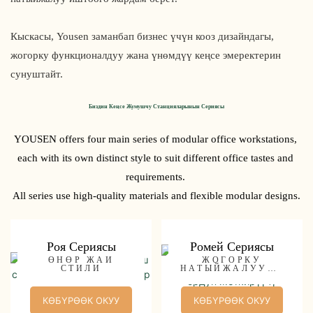
Кыскасы, Yousen заманбап бизнес үчүн кооз дизайндагы,
жогорку функционалдуу жана үнөмдүү кеңсе эмеректерин
сунуштайт.
Биздин Кеңсе Жумушчу Станцияларынын Сериясы
YOUSEN offers four main series of modular office workstations, 
each with its own distinct style to suit different office tastes and 
requirements. 
All series use high-quality materials and flexible modular designs.
Роя Сериясы
Ромей Сериясы
ӨНӨР ЖАЙ
ЖОГОРКУ
СТИЛИ
НАТЫЙЖАЛУУЛУ
К
КӨБҮРӨӨК ОКУУ
КӨБҮРӨӨК ОКУУ