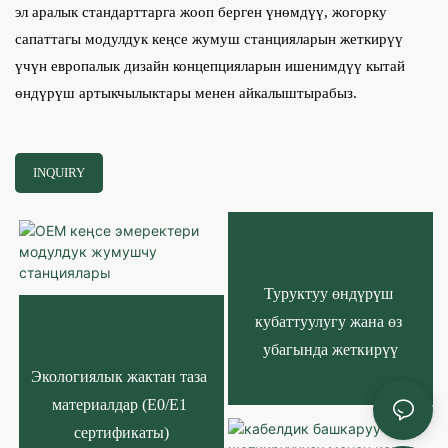
эл аралык стандарттарга жооп берген үнөмдүү, жогорку
сапаттагы модулдук кеңсе жумуш станцияларын жеткирүү
үчүн европалык дизайн концепцияларын ишенимдүү кытай
өндүрүш артыкчылыктары менен айкалыштырабыз.
INQUIRY
Туруктуу өндүрүш 
кубаттуулугу жана өз 
убагында жеткирүү
Экологиялык жактан таза 
материалдар (E0/E1 
сертификаты)