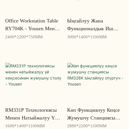
Office Workstation Table
Ыңгайлуу Жана
RY704K - Yousen Менен
Функционалдык Иш
Жумуш
Мейкиндиктери Үчүн
2400*2200*750MM
3000*1400*1100MM
Мейкиндигиңизди
Компакттуу Жумушчу
Иретке Келтириңиз
Станция RM332P -
Yousen
RM331P Технологиясы
Көп Функциялуу Кеңсе
Менен Натыйжалуу Үй
Жумушчу Станциясы
Кеңсесинин Жумушчу
RM328K Ыңгайлуу
1600*1400*1100MM
2880*2200*1100MM