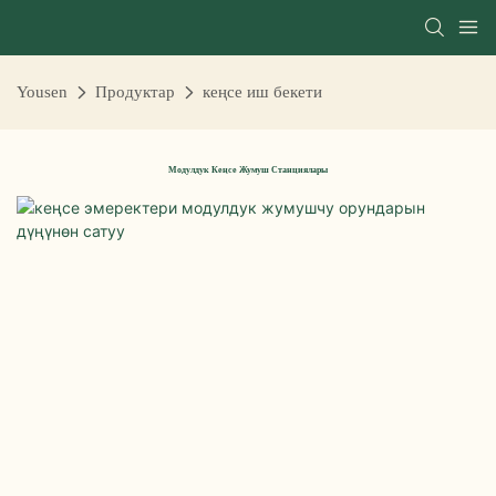
Yousen
Продуктар
кеңсе иш бекети
Модулдук Кеңсе Жумуш Станциялары