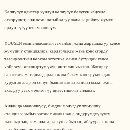
Көпчүлүк адистер күндүн көпчүлүк бөлүгүн кеңседе
өткөрүшөт, андыктан натыйжалуу жана ыңгайлуу жумуш
ордун түзүү өтө маанилүү.
YOUSEN компаниясынын заманбап жана жарашыктуу кеңсе
жумушчу станциялары кардарларды жана конокторду
таасирленткен көркөм эстетика менен бүтүндөй кеңсе
чөйрөсүн жакшыртуу үчүн иштелип чыккан. Жогорку
сапаттагы материалдардан жана бекем конструкциядан
курулган алар эң сонун бышыктыкты камсыз кылат жана
акылдуу узак мөөнөттүү инвестицияга айланат.
Андан да маанилүүсү, биздин модулдук жумушчу
станцияларыбыз эргономиканы жана өндүрүмдүүлүктү
жакшыртып, командаларга күн сайын ыңгайлуураак жана
натыйжалуу иштөөгө жардам берет.