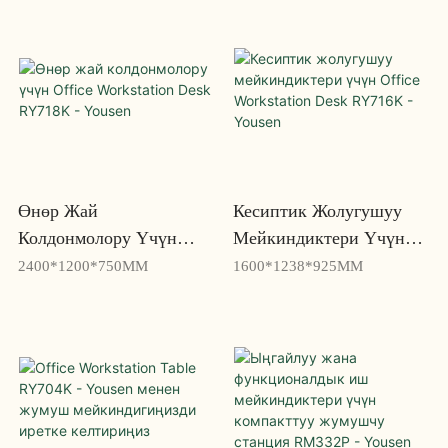
Yousen
Кеңсе Жумушчу Столу -
Yousen
Өнөр Жай
Кесиптик Жолугушуу
Колдонмолору Үчүн
Мейкиндиктери Үчүн
Office Workstation Desk
Office Workstation Desk
2400*1200*750MM
1600*1238*925MM
RY718K - Yousen
RY716K - Yousen