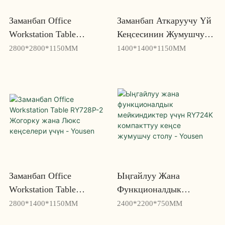
Заманбап Office
Заманбап Аткаруучу Үй
Workstation Table
Кеңсесинин Жумушчу
RY728P-3 Жогорку Жана
Станциясы RY728P-1 -
2800*2800*1150MM
1400*1400*1150MM
Люкс Кеңселери Үчүн -
Yousen
Yousen
Заманбап Office
Ыңгайлуу Жана
Workstation Table
Функционалдык
RY728P-2 Жогорку Жана
Мейкиндиктер Үчүн
2800*1400*1150MM
2400*2200*750MM
Люкс Кеңселери Үчүн -
RY724K Компакттуу