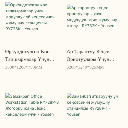
Өркүндөтүлгөн Көп
Ар Тараптуу Кеңсе
Тапшырмалар Үчүн
Орнотуулары Үчүн
Модулдук Үй
Модулдук Офис
3600*1200*750MM
3200*1240*925MM
Кеңсесинин Жумушчу
Жумушчу Столу -
Станциясы RY736K -
RY732K - Yousen
Yousen