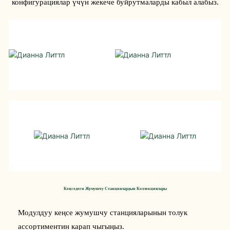
конфигурациялар үчүн жекече буйрутмаларды кабыл алабыз.
Дианна Литтл
Дианна Литтл
SCIENTIST
SCIENTIST
Дианна Литтл
Дианна Литтл
SCIENTIST
SCIENTIST
Кеңседеги Жумушчу Станциялардын Коллекциялары
Модулдуу кеңсе жумушчу станцияларынын толук 
ассортиментин карап чыгыңыз.