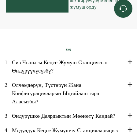
FAQ
1
Сиз Чыныгы Кеңсе Жумуш Станциясын
Өндүрүүчүсүзбү?
2
Өлчөмдөрүн, Түстөрүн Жана
Конфигурацияларын Ыңгайлаштыра
Аласызбы?
3
Өндүрүшкө Даярдыктын Мөөнөтү Кандай?
4
Модулдук Кеңсе Жумушчу Станцияларыңыз