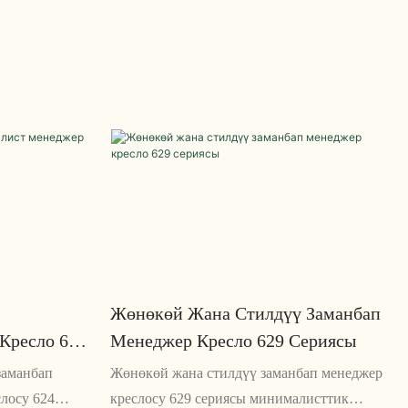
ылмакай
саналат. Жогорку сапаттагы булгаарыдан
оо
жасалган бул отургуч түбөлүктүү
ча болот
татаалдыкты жана стилди чагылдырат
Жөнөкөй Жана Стилдүү Заманбап
Кресло 624
Менеджер Кресло 629 Сериясы
заманбап
Жөнөкөй жана стилдүү заманбап менеджер
лосу 624
креслосу 629 сериясы минималисттик