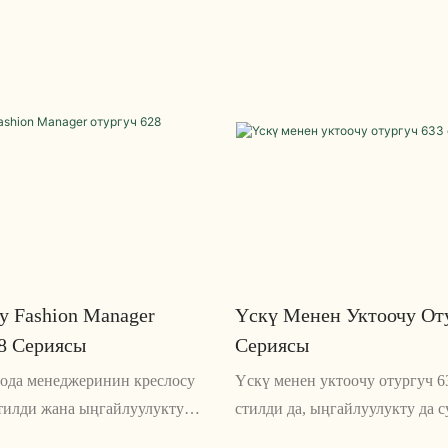
ry Fashion Manager
Үскү Менен Уктоочу От
8 Сериясы
Сериясы
мода менеджеринин креслосу
Үскү менен уктоочу отургуч 6
стилди жана ыңгайлуулукту
стилди да, ыңгайлуулукту да 
ан жарашыктуу иштелип
заманбап жана инновациялык 