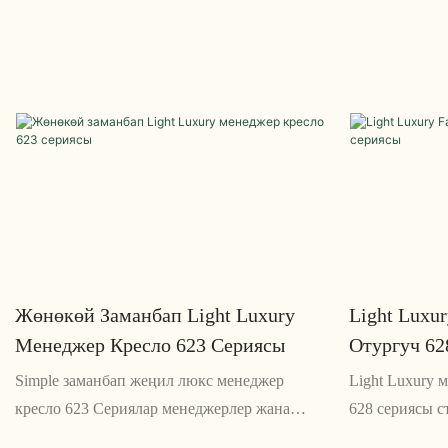
Жөнөкөй Заманбап Light Luxury
Light Luxu
Менеджер Кресло 623 Сериясы
Отургуч 62
Simple заманбап жеңил люкс менеджер
Light Luxury 
кресло 623 Сериялар менеджерлер жана
628 сериясы 
жетекчилер үчүн иштелип чыккан стилдүү
айкалыштырг