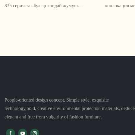
835 сериясы - бул ар кандай жумуш
коллокация ме
мейкиндигине көрктүүлүк кошо турган
ыңгайлуулукту
саркеч жана татаал кеңсе креслосу.
кошкусу келге
Винтаждык дизайны жана ыңгайлуу
Эргономикалы
толтурулушу менен бул отургуч кеңсенин
бийиктиги жан
декорациясына түбөлүктүү стилди
стилдин жана
киргизгиси келгендер үчүн идеалдуу.
People-oriented design concept, Simple style, exquisite
technology,bold, creative environmental protection materials, deduce
elegant and free from vulgarity of fashion furniture.