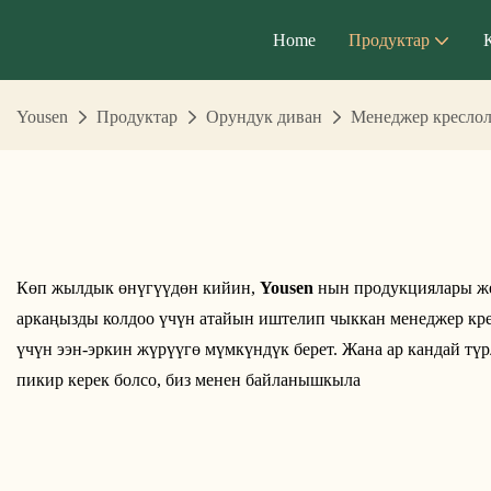
Home
Продуктар
Yousen
Продуктар
Орундук диван
Менеджер кресло
Көп жылдык өнүгүүдөн кийин,
Yousen
нын продукциялары же
аркаңызды колдоо үчүн атайын иштелип чыккан менеджер кре
үчүн ээн-эркин жүрүүгө мүмкүндүк берет. Жана ар кандай т
пикир керек болсо, биз менен байланышкыла