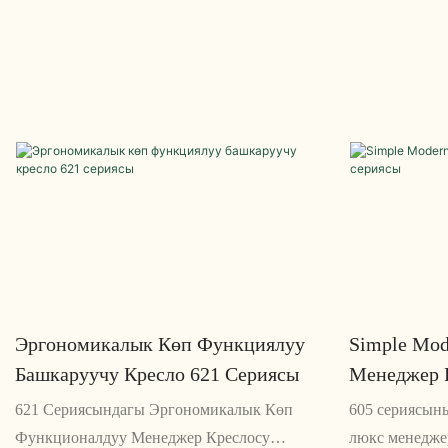
жана эргономикалык кресло болуп саналат.
чыккан эргоно
Анын саркеч дизайны жана ыңгайлуу
Креслодо бек
өзгөчөлүктөрү аны кеңседе узак иштөө үчүн
отургучтун б
идеалдуу кылат
сетка аркасы 
ыңгайсыздыкт
Эргономикалык Көп Функциялуу
Simple Mod
Башкаруучу Кресло 621 Сериясы
Менеджер 
621 Сериясындагы Эргономикалык Көп
605 сериясын
Функционалдуу Менеджер Креслосу
люкс менедже