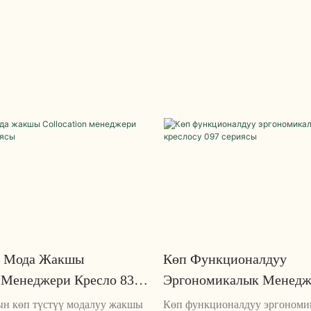
чүн стилдүү жана ыңгайлуу
сериясы татаал жана стилди ч
тургуч өзүнүн саркеч дизайны
Жылтырак дизайны жана жого
 сапаттагы конструкциясы
булгаары менен бул кресло ба
ын жана функциянын эң
кеңсе мейкиндигине эң сонун
шын камсыз кылат
болуп саналат
ү Мода Жакшы
Көп Функционалдуу
n Менеджери Кресло 836
Эргономикалык Менедж
Креслосу 097 Сериясы
ын көп түстүү модалуу жакшы
Көп функционалдуу эргономи