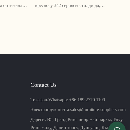
сы оптималдуу
креслосу 342 сериясы стилди да,
 отурганда
функционалдуулукту да айкалыштырган эң
р тараптуу
мыкты кеңсе креслосу. Анын саркеч жана
т. Анын
заманбап дизайны менен бул отургуч ар
конструкциясы
кандай заманбап иш мейкиндигине
йкиндигине
ылайыктуу
шумча болуп
Contact Us
Телефон/Whatsapp: +86 189 2770 1199
Электрондук почта:
sales@furniture-suppliers.com
Дареги: B5, Гранд Ринг өнөр жай паркы, Улуу
Ринг жолу, Далин тоосу, Дунгуань, Кытай