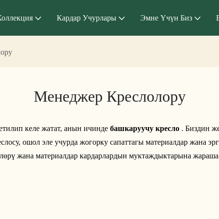
Коллекция
Кардар Учурлары
Эмне Үчүн Биз
лору
Менеджер Креслолору
тилип келе жатат, анын ичинде
башкаруучу кресло
. Биздин ж
слосу, ошол эле учурда жогорку сапаттагы материалдар жана э
үрлөрү жана материалдар кардарлардын муктаждыктарына жараш