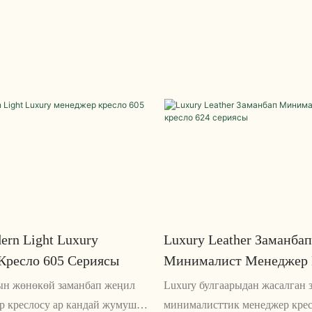
микалык кеңсе креслосу.
жумшак жумшартуусу жана ж
ем түзүлүш, жөнгө салынуучу
дизайны менен ал бардык жаш
ийиктиги жана дем алуучу
мейкиндигине эң сонун кошум
бар жана узак отурганда
ын алдын алат.
ern Light Luxury
Luxury Leather Заманбап
Кресло 605 Сериясы
Минималист Менеджер 
Сериясы
ын жөнөкөй заманбап жеңил
Luxury булгаарыдан жасалган 
р креслосу ар кандай жумуш
минималисттик менеджер крес