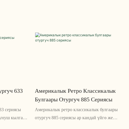
ургуч 633
Америкалык Ретро Классикалык
Булгаары Отургуч 885 Сериясы
33 сериясы
Америкалык ретро классикалык булгаары
сунуш кылган
отургуч 885 сериясы ар кандай үйгө же
эмерек. Анын
кеңсеге кооз жана бышык кошумча болуп