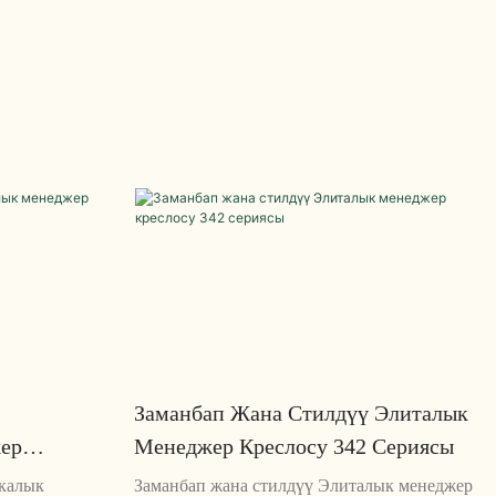
агылдырат.
дизайн менен эргономикалык
рку сапаттагы
ыңгайлуулукту айкалыштырган заманбап
рдык заманбап
кеңсе креслосу. Бул ар кандай заманбап
 кошумча
кеңсе мейкиндиги үчүн идеалдуу саркеч
жана профессионалдуу көрүнүшкө ээ
Заманбап Жана Стилдүү Элиталык
ер
Менеджер Креслосу 342 Сериясы
калык
Заманбап жана стилдүү Элиталык менеджер