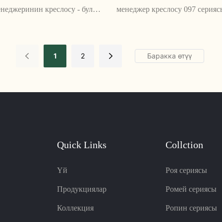
неджеринин креслосу - бул
менеджер креслосу 097 серия
 бузбастан, кеңсесине поп түс
жайлуулукту жана узак убакыт
ндер үчүн зарыл нерсе.
колдоону камсыз кылуу үчүн а
к дизайны, жөнгө салынуучу
жөндөө опцияларын сунуштай
1
2
а түстүү жабуулары менен бул
саркеч дизайны жана бышык 
 заттын эң сонун айкалышы.
менен ал ар кандай жумуш ме
стилдүү жана практикалык ко
саналат
Quick Links
Collction
Үй
Роя сериясы
Продукциялар
Ромей сериясы
Коллекция
Ропин сериясы