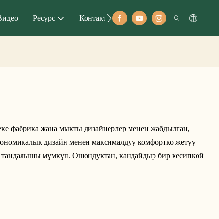
Видео
Ресурс
Контакту
еке фабрика жана мыкты дизайнерлер менен жабдылган,
ргономикалык дизайн менен максималдуу комфортко жетүү
а тандалышы мүмкүн. Ошондуктан, кандайдыр бир кесипкөй