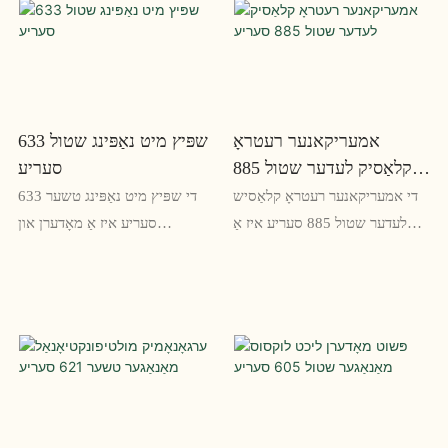
הייך און אַ ברעאַטהאַבלע ייגל
פֿאַר לאַנג אַרבעט שעה אין די
באַקרעסט צו צושטעלן שטיצן און
אָפיס
פאַרמייַדן ומבאַקוועמקייַט בעשאַס
פּראַלאָנגד זיצן
אמעריקאנער רעטראָ
שפּיץ מיט נאַפּינג שטול 633
קלאַסיק לעדער שטול 885
סעריע
סעריע
די אמעריקאנער רעטראָ קלאַסיש
די שפּיץ מיט נאַפּינג טשער 633
לעדער שטול 885 סעריע איז אַ
סעריע איז אַ מאָדערן און
שיין און דוראַבאַל דערצו צו קיין
ינאַווייטיוו שטיק פון מעבל וואָס
היים אָדער אָפיס. דער שטול איז
אָפפערס סטיל און טרייסט. מיט
געמאכט פון הויך-קוואַליטעט
זיין פּלאַש קושאַנינג און גליטשיק
לעדער, און אַ ייביק
פּלאַן, עס איז די שליימעסדיק
סאַפיסטאַקיישאַן און סטיל
אַדישאַן צו קיין לעבעדיק פּלאַץ