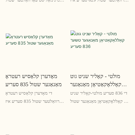
אַ הייַנטצייַטיק אָפיס שטול וואָס
624 סעריע יגזודז
צונויפגיסן מינימאַליסט פּלאַן און
סאַפיסטאַקיישאַן און סטיל. מיט אַ
ערגאַנאַמיק טרייסט. עס פֿעיִקייטן
גליטשיק פּלאַן און הויך-קוואַליטעט
אַ גליטשיק און פאַכמאַן אויסזען,
לעדער, דעם שטול איז די
ידעאַל פֿאַר קיין מאָדערן אָפיס
שליימעסדיק דערצו צו קיין
פּלאַץ
מאָדערן אָפיס פּלאַץ
מולטי - קאָליר שניט גוט
מאָדערן קלאַסיש רעטראָ
קאָללאָקאַטיאָן מאַנאַגער
מאַנאַגער שטול 835 סעריע
טשער 836 סעריע
די 836 סעריע מולטי-קאָליר שניט
די מאָדערן קלאַסיש רעטראָ
גוט קאָללאָקאַטיאָן מאַנאַגער שטול
פאַרוואַלטער שטול 835 סעריע איז
איז אַ מוזן-האָבן פֿאַר די וואס ווילן
אַ גליטשיק און סאַפיסטאַקייטיד
צו לייגן אַ קנאַל פון קאָליר צו זייער
אָפיס שטול וואָס וועט לייגן אַ
אָפיס אָן קאַמפּראַמייזינג אויף
פאַרבינדן פון עלאַגאַנס צו קיין
טרייסט. מיט זיין ערגאַנאַמיק פּלאַן,
וואָרקספּאַסע. מיט זיין ווינטידזש