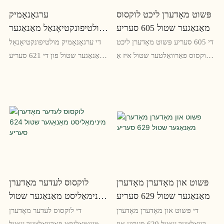
פּשוט מאָדערן ליכט לוקסוס
ערגאָנאָמיק
מאַנאַגער שטול 605 סעריע
מולטיפונקטיאָנאַל מאַנאַגער
טשער 621 סעריע
די 605 סעריע פּשוט מאָדערן ליכט
די ערגאָנאָמיק מולטיפונקטיאָנאַל
לוקסוס פאַרוואַלטער שטול איז אַ
מאַנאַגער שטול פון די 621 סעריע
מאָדערן און באַקוועם ברירה פֿאַר
איז דיזיינד מיט אַ באַקוועם און
קיין וואָרקספּאַסע. מיט זיין
סאַפּאָרטיוו באַקרעסט,
גליטשיק פּלאַן און הויך-קוואַליטעט
אַדזשאַסטאַבאַל הייך און טילט און
קאַנסטראַקשאַן, דעם שטול גיט די
קייפל פאַנגקשאַנז פֿאַר אָפּטימאַל
שליימעסדיק צונויפגיסן פון פאָרעם
ערגאַנאַמיקס. עס איז אַ
און פונקציע
שליימעסדיק ברירה פֿאַר
מאַנאַדזשערז וואָס פאַרברענגען
שעה בייַ זייער שרייַבטיש און
דאַרפֿן אַ הויך-פאָרשטעלונג שטול
פּשוט און מאָדערן מאָדערן
לוקסוס לעדער מאָדערן
וואָס קענען אַקאַמאַדייט זייער
מאַנאַגער שטול 629 סעריע
מינימאַליסט מאַנאַגער שטול
דייווערס באדערפענישן
624 סעריע
די פּשוט און מאָדערן מאָדערן
די לוקסוס לעדער מאָדערן
פאַרוואַלטער שטול 629 סעריע איז
מינימאַליסט פאַרוואַלטער שטול