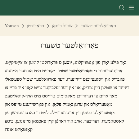
פאַרוואַלטער טשערז
שטול דיוואַן
פּראָדוקטן
Yousen
פאַרוואַלטער טשערז
נאָך פילע יאָרן פון אַנטוויקלונג,
יוסען
ס פּראָדוקטן קומען צו צייַטיקייַט,
אַרייַנגערעכנט די
פאַרוואַלטער שטול
. יקוויפּט מיט אונדזער אייגענע
פאַבריק און ויסגעצייכנט דיזיינערז, דער פאַרוואַלטער שטול ספּעשאַלי
דיזיינד צו שטיצן דיין צוריק, און אין דער זעלביקער צייט לאָזן איר פריי צו
מאַך אַרום צו דערגרייכן מאַקסימום טרייסט מיט הויך-קוואַליטעט
מאַטעריאַלס און ערגאַנאַמיק פּלאַן. און פאַרשידענע טייפּס און
מאַטעריאַלס קענען זיין אויסדערוויילט לויט די באדערפענישן פון
קאַסטאַמערז. דעריבער, אויב איר דאַרפֿן קיין פאַכמאַן מיינונגען, ביטע
קאָנטאַקט אונדז