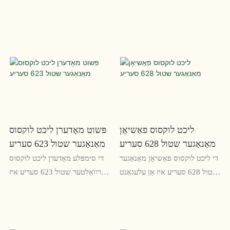
ליכט לוקסוס פאַשיאָן
פּשוט מאָדערן ליכט לוקסוס
מאַנאַגער שטול 628 סעריע
מאַנאַגער שטול 623 סעריע
די ליכט לוקסוס פאַשיאָן מאַנאַגער
די סימפּלע מאָדערן ליכט לוקסוס
שטול 628 סעריע איז אַן עלעגאַנט
פאַרוואַלטער שטול 623 סעריע איז
דיזיינד ערגאַנאַמיק אָפיס שטול
אַ מאָדערן און ערגאַנאַמיק שטול
וואָס קאַמביינז סטיל און טרייסט.
דיזיינד פֿאַר מאַנאַדזשערז און
דער שטול פֿעיִקייטן אַ שטאַרק
יגזעקיאַטיווז. זיין גליטשיק פּלאַן און
בויען, אַדזשאַסטאַבאַל אַוועקזעצן
באַקוועם פֿעיִקייטן מאַכן עס ידעאַל