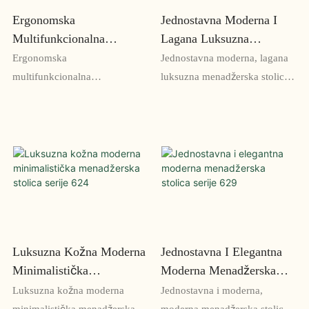
Ergonomska
Jednostavna Moderna I
Multifunkcionalna
Lagana Luksuzna
Menadžerska Stolica
Menadžerska Stolica
Ergonomska
Jednostavna moderna, lagana
Serije 621
Serije 605
multifunkcionalna
luksuzna menadžerska stolica
menadžerska stolica iz serije
serije 605 je moderan i udoban
621 dizajnirana je s udobnim
izbor za svaki radni prostor. Sa
naslonom za leđa, podesivom
svojim elegantnim dizajnom i
visinom i nagibom, te
visokokvalitetnom
višestrukim funkcijama za
konstrukcijom, ova stolica
optimalnu ergonomiju.
pruža savršen spoj oblika i
Savršen je izbor za menadžere
funkcije
koji provode sate za svojim
stolom i trebaju stolicu visokih
Luksuzna Kožna Moderna
Jednostavna I Elegantna
performansi koja može
Minimalistička
Moderna Menadžerska
zadovoljiti njihove različite
Menadžerska Stolica
Stolica Serije 629
Luksuzna kožna moderna
Jednostavna i moderna,
potrebe
Serije 624
minimalistička menadžerska
moderna menadžerska stolica