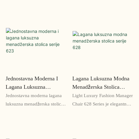
Jednostavna Moderna I
Lagana Luksuzna Modna
Lagana Luksuzna
Menadžerska Stolica
Menadžerska Stolica
Serije 628
Jednostavna moderna lagana
Light Luxury Fashion Manager
Serije 623
luksuzna menadžerska stolica
Chair 628 Series je elegantno
serije 623 je elegantna i
dizajnirana ergonomska
ergonomska stolica dizajnirana
kancelarijska stolica koja
za menadžere i rukovodioce.
kombinuje stil i udobnost.
Njegov elegantan dizajn i
Stolica ima čvrstu