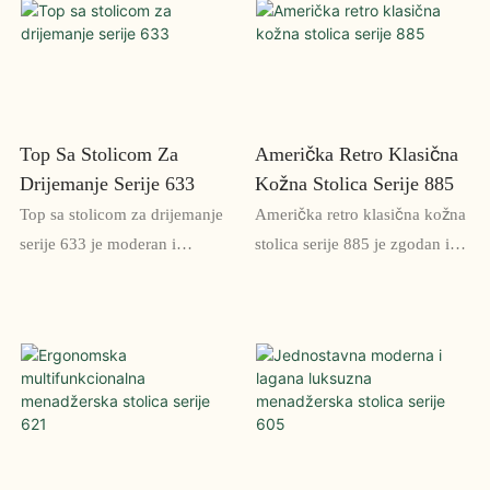
udobne karakteristike čine ga
konstrukciju, podesivu visinu
idealnim za dugo radno
sedišta i prozračni mrežasti
vrijeme u kancelariji
naslon za leđa za pružanje
podrške i sprečavanje
nelagodnosti tokom dužeg
Top Sa Stolicom Za
Američka Retro Klasična
sedenja
Drijemanje Serije 633
Kožna Stolica Serije 885
Top sa stolicom za drijemanje
Američka retro klasična kožna
serije 633 je moderan i
stolica serije 885 je zgodan i
inovativan komad namještaja
izdržljiv dodatak svakom
koji nudi i stil i udobnost. Sa
domu ili uredu. Izrađena od
svojim plišanim jastucima i
visokokvalitetne kože, ova
elegantnim dizajnom, savršen
stolica odiše bezvremenskom
je dodatak svakom životnom
sofisticiranošću i stilom
prostoru