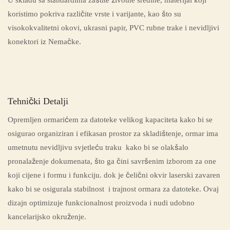
U skladu sa standardima zaštite životne sredine, materijal koji
koristimo pokriva različite vrste i varijante, kao što su
visokokvalitetni okovi, ukrasni papir, PVC rubne trake i nevidljivi
konektori iz Nemačke.
Tehnički Detalji
Opremljen ormarićem za datoteke velikog kapaciteta kako bi se
osigurao organiziran i efikasan prostor za skladištenje, ormar ima
umetnutu nevidljivu svjetleću traku kako bi se olakšalo
pronalaženje dokumenata, što ga čini savršenim izborom za one
koji cijene i formu i funkciju. dok je čelični okvir laserski zavaren
kako bi se osigurala stabilnost i trajnost ormara za datoteke. Ovaj
dizajn optimizuje funkcionalnost proizvoda i nudi udobno
kancelarijsko okruženje.