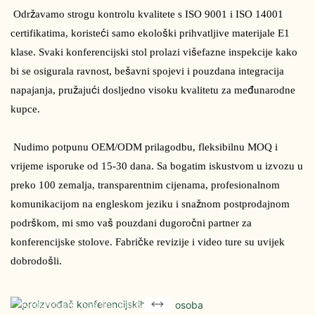
 Održavamo strogu kontrolu kvalitete s ISO 9001 i ISO 14001 
certifikatima, koristeći samo ekološki prihvatljive materijale E1 
klase. Svaki konferencijski stol prolazi višefazne inspekcije kako 
bi se osigurala ravnost, bešavni spojevi i pouzdana integracija 
napajanja, pružajući dosljedno visoku kvalitetu za međunarodne 
kupce.
 Nudimo potpunu OEM/ODM prilagodbu, fleksibilnu MOQ i 
vrijeme isporuke od 15-30 dana. Sa bogatim iskustvom u izvozu u 
preko 100 zemalja, transparentnim cijenama, profesionalnom 
komunikacijom na engleskom jeziku i snažnom postprodajnom 
podrškom, mi smo vaš pouzdani dugoročni partner za 
konferencijske stolove. Fabričke revizije i video ture su uvijek 
Spremni ste da pronađete
dobrodošli.
pouzdane konferencijske
stolove?
Kontaktirajte naš tim danas