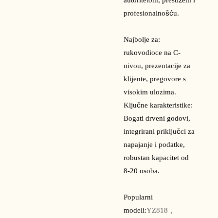
autoritetom, prestižem i
profesionalnošću.
Najbolje za:
rukovodioce na C-
nivou, prezentacije za
klijente, pregovore s
visokim ulozima.
Ključne karakteristike:
Bogati drveni godovi,
integrirani priključci za
napajanje i podatke,
robustan kapacitet od
8-20 osoba.
Popularni
modeli:
YZ818
、