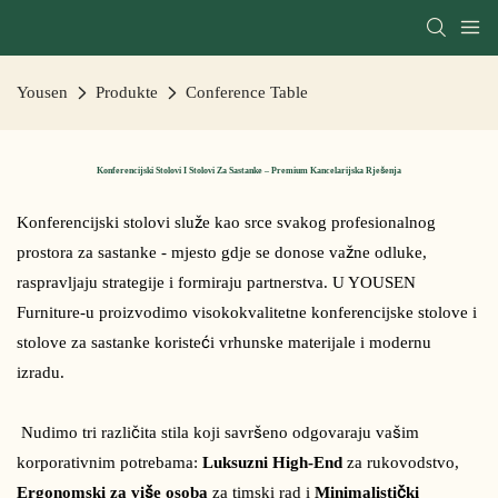
Yousen
Produkte
Conference Table
Konferencijski Stolovi I Stolovi Za Sastanke – Premium Kancelarijska Rješenja
Konferencijski stolovi služe kao srce svakog profesionalnog 
prostora za sastanke - mjesto gdje se donose važne odluke, 
raspravljaju strategije i formiraju partnerstva. U YOUSEN 
Furniture-u proizvodimo visokokvalitetne konferencijske stolove i 
stolove za sastanke koristeći vrhunske materijale i modernu 
izradu.
 Nudimo tri različita stila koji savršeno odgovaraju vašim 
korporativnim potrebama: 
Luksuzni High-End
 za rukovodstvo, 
Ergonomski za više osoba
 za timski rad i 
Minimalistički 