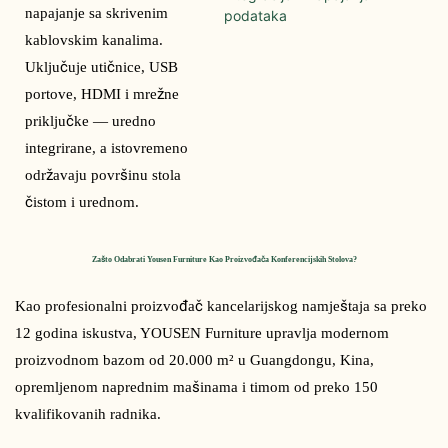
napajanje sa skrivenim 
kablovskim kanalima. 
Uključuje utičnice, USB 
portove, HDMI i mrežne 
priključke — uredno 
integrirane, a istovremeno 
održavaju površinu stola 
čistom i urednom.
Zašto Odabrati Yousen Furniture Kao Proizvođača Konferencijskih Stolova?
Kao profesionalni proizvođač kancelarijskog namještaja sa preko 
12 godina iskustva, YOUSEN Furniture upravlja modernom 
proizvodnom bazom od 20.000 m² u Guangdongu, Kina, 
opremljenom naprednim mašinama i timom od preko 150 
kvalifikovanih radnika.