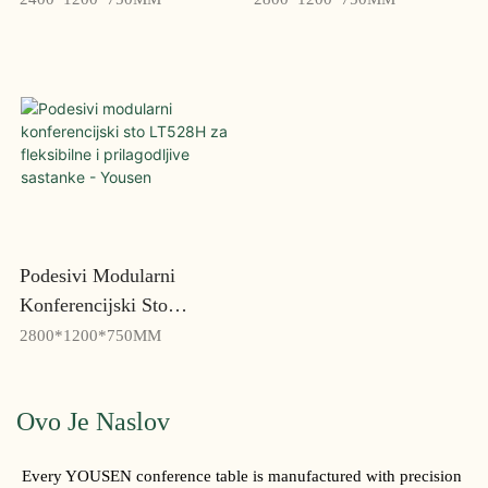
Minimalističke I
Funkcionalne Prostore -
Funkcionalne Prostore -
Yousen
Yousen
Podesivi Modularni
Konferencijski Sto
LT528H Za Fleksibilne I
2800*1200*750MM
Prilagodljive Sastanke -
Yousen
Ovo Je Naslov
Every YOUSEN conference table is manufactured with precision 