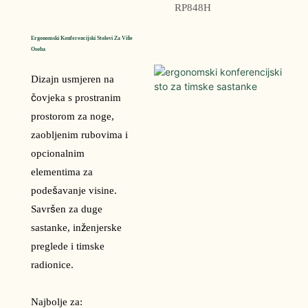
RP848H
Ergonomski Konferencijski Stolovi Za Više 
Osoba
Dizajn usmjeren na
čovjeka s prostranim
prostorom za noge,
zaobljenim rubovima i
opcionalnim
elementima za
podešavanje visine.
Savršen za duge
sastanke, inženjerske
preglede i timske
radionice.
Najbolje za: