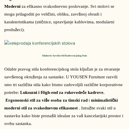
Moderni
 za efikasno svakodnevno poslovanje. Svi stolovi se 
mogu prilagoditi po veličini, obliku, završnoj obradi i 
karakteristikama (utičnice, upravljanje kablovima, modularni 
produžeci).
Odaberite Savršen Stil Konferencijskog Stola
Odabir pravog stila konferencijskog stola ključan je za stvaranje 
savršenog okruženja za sastanke. U YOUSEN Furniture razvili 
smo tri različita stila kako bismo zadovoljili različite korporativne 
potrebe: 
Luksuzni i High-end za rukovodeće kadrove.
Ergonomski stil za više osoba za timski rad
 i 
minimalistički 
moderni stil za svakodnevnu efikasnost
 . Istražite svaki stil u 
nastavku kako biste pronašli idealan za vaš kancelarijski prostor i 
svrhu sastanka.