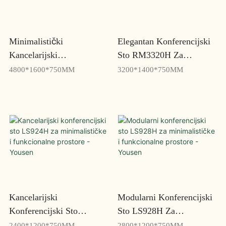
Minimalistički
Elegantan Konferencijski
Kancelarijski
Sto RM3320H Za
Konferencijski Sto
Kolaborativne I Inkluzivne
4800*1600*750MM
3200*1400*750MM
RP848H Za Jednostavne I
Sastanke - Yousen
Efikasne Sastanke -
Yousen
Kancelarijski
Modularni Konferencijski
Konferencijski Sto
Sto LS928H Za
LS924H Za
Minimalističke I
2400*1200*750MM
2800*1200*750MM