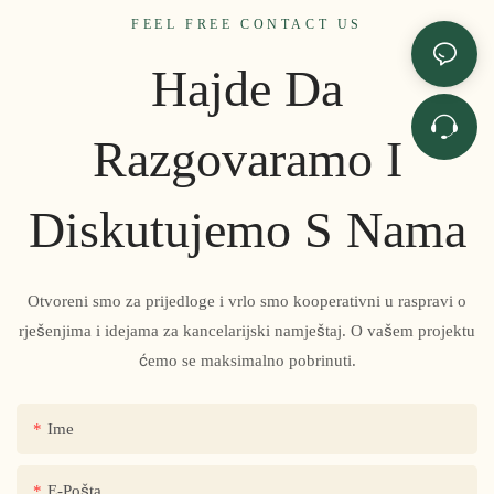
za konkurentnu ponudu,
FEEL FREE CONTACT US
rješenja za prilagođavanje
Hajde Da
ili poziv za obilazak fabrike.
Razgovaramo I
Diskutujemo S Nama
Otvoreni smo za prijedloge i vrlo smo kooperativni u raspravi o
rješenjima i idejama za kancelarijski namještaj. O vašem projektu
ćemo se maksimalno pobrinuti.
Ime
E-Pošta