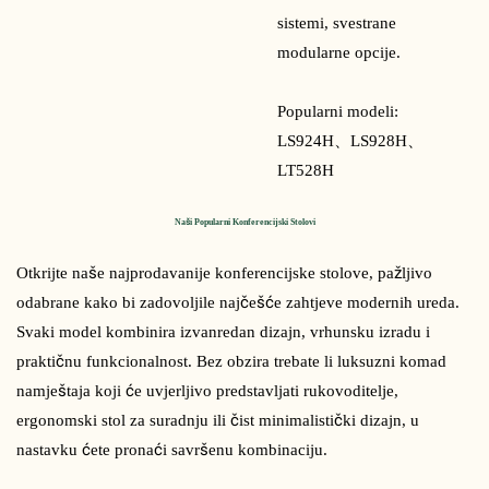
sistemi, svestrane
modularne opcije.
Popularni modeli:
LS924H、
LS928H、
LT528H
Naši Popularni Konferencijski Stolovi
Otkrijte naše najprodavanije konferencijske stolove, pažljivo 
odabrane kako bi zadovoljile najčešće zahtjeve modernih ureda. 
Svaki model kombinira izvanredan dizajn, vrhunsku izradu i 
praktičnu funkcionalnost. Bez obzira trebate li luksuzni komad 
namještaja koji će uvjerljivo predstavljati rukovoditelje, 
ergonomski stol za suradnju ili čist minimalistički dizajn, u 
nastavku ćete pronaći savršenu kombinaciju.