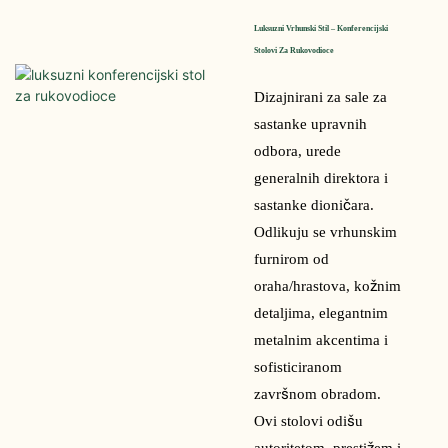
Luksuzni Vrhunski Stil – Konferencijski 
Stolovi Za Rukovodioce
Dizajnirani za sale za
sastanke upravnih
odbora, urede
generalnih direktora i
sastanke dioničara.
Odlikuju se vrhunskim
furnirom od
oraha/hrastova, kožnim
detaljima, elegantnim
metalnim akcentima i
sofisticiranom
završnom obradom.
Ovi stolovi odišu