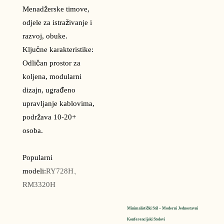
Menadžerske timove,
odjele za istraživanje i
razvoj, obuke.
Ključne karakteristike:
Odličan prostor za
koljena, modularni
dizajn, ugrađeno
upravljanje kablovima,
podržava 10-20+
osoba.
Popularni
modeli:
RY728H、
RM3320H
Minimalistički Stil – Moderni Jednostavni 
Konferencijski Stolovi