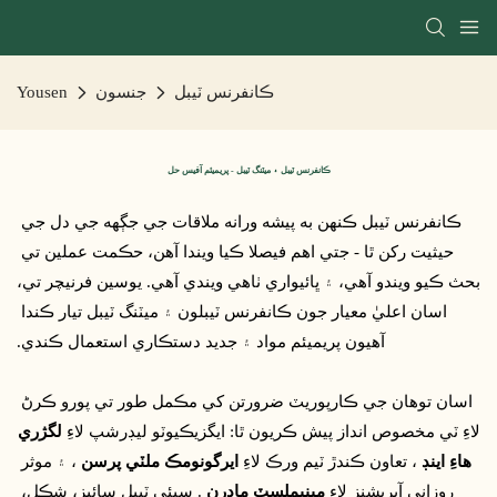
ڪانفرنس ٽيبل
جنسون
Yousen
ڪانفرنس ٽيبل ۽ ميٽنگ ٽيبل - پريميئم آفيس حل
ڪانفرنس ٽيبل ڪنهن به پيشه ورانه ملاقات جي جڳهه جي دل جي 
حيثيت رکن ٿا - جتي اهم فيصلا ڪيا ويندا آهن، حڪمت عملين تي 
بحث ڪيو ويندو آهي، ۽ ڀائيواري ٺاهي ويندي آهي. يوسين فرنيچر تي، 
اسان اعليٰ معيار جون ڪانفرنس ٽيبلون ۽ ميٽنگ ٽيبل تيار ڪندا 
آهيون پريميئم مواد ۽ جديد دستڪاري استعمال ڪندي.
 اسان توهان جي ڪارپوريٽ ضرورتن کي مڪمل طور تي پورو ڪرڻ 
لاءِ ٽي مخصوص انداز پيش ڪريون ٿا: ايگزيڪيوٽو ليڊرشپ لاءِ 
لگژري 
هاءِ اينڊ
 ، تعاون ڪندڙ ٽيم ورڪ لاءِ 
ايرگونومڪ ملٽي پرسن
 ، ۽ موثر 
روزاني آپريشنز لاءِ 
مينيملسٽ ماڊرن
 . سڀئي ٽيبل سائيز، شڪل، 