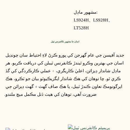
مشهور ماڊل:
LS924H、
LS928H、
LT528H
اسان جا مشهور ڪانفرنس ٽيبل
جديد آفيسن جي عام گهرجن کي پورو ڪرڻ لاءِ احتياط سان چونڊيل 
اسان جي بهترين وڪرو ٿيندڙ ڪانفرنس ٽيبلن کي دريافت ڪريو. هر 
ماڊل شاندار ڊيزائن، اعليٰ ڪاريگري، ۽ عملي ڪارڪردگي کي گڏ 
ڪري ٿو. ڇا توهان کي هڪ شاندار ايگزيڪيوٽو بيان جو ٽڪرو، هڪ 
ايرگونومڪ تعاون ڪندڙ ٽيبل، يا هڪ صاف گهٽ ۾ گهٽ ڊيزائن جي 
ضرورت آهي، توهان کي هيٺ ڏنل مڪمل ميچ ملندو.