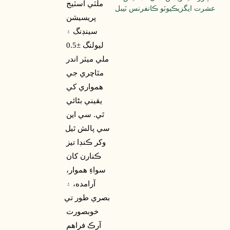
ملٽي اسٽيج 
پريسيشن 
سينڊنگ ۽ 
ليولنگ ​​±0.5 
ملي ميٽر اندر 
مٿاڇري جي 
همواري کي 
يقيني بڻائي 
ٿي. سي اين 
سي پالش ٿيل 
وکر ڪنڊا تيز 
ڪنارن کان 
سواءِ هموار، 
آرامده، ۽ 
بصري طور تي 
خوبصورت 
آرڪ فراهم 