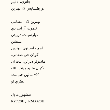
جائزي، ۽ ٽيم
ورڪشاپس لاءِ بهترين.
بهترين لاءِ: انتظامي
ٽيمون، آر اينڊ ڊي
ڊپارٽمينٽ، تربيتي
سيشن.
اهم خاصيتون: بهترين
گوڏن جي صفائي،
ماڊيولر ڊيزائن، بلٽ ان
ڪيبل مئنيجمينٽ، 10-
20+ ماڻهن جي مدد
ڪري ٿو.
مشهور ماڊل:
RY728H、
RM3320H