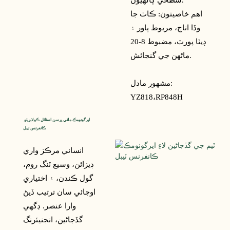
سطحي ڳالهيون.
اهم خاصيتون: ڪاٺ جا
وڏا اناج، مربوط پاور ۽
ڊيٽا پورٽ، مضبوط 8-20
ماڻهن جي گنجائش.
مشهور ماڊل:
YZ818،
RP848H
ايرگونومڪ ملٽي پرسن اسٽائل ڪولابريٽو 
ڪانفرنس ٽيبل
انساني مرڪز واري
ڊيزائن، وسيع ٽنگ روم،
گول ڪنڊن، ۽ اختياري
اوچائي سان ترتيب ڏيڻ
وارا عنصر. ڊگھي
گڏجاڻين، انجنيئرنگ