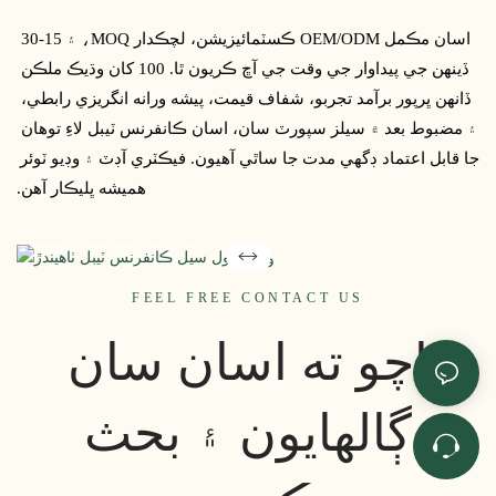
 اسان مڪمل OEM/ODM ڪسٽمائيزيشن، لچڪدار MOQ، ۽ 15-30 
ڏينهن جي پيداوار جي وقت جي آڇ ڪريون ٿا. 100 کان وڌيڪ ملڪن 
ڏانهن ڀرپور برآمد تجربو، شفاف قيمت، پيشه ورانه انگريزي رابطي، 
۽ مضبوط بعد ۾ سيلز سپورٽ سان، اسان ڪانفرنس ٽيبل لاءِ توهان 
قابل اعتماد ڪانفرنس ٽيبل
جا قابل اعتماد ڊگهي مدت جا ساٿي آهيون. فيڪٽري آڊٽ ۽ وڊيو ٽوئر 
حاصل ڪرڻ لاءِ تيار آهيو؟
هميشه ڀليڪار آهن.
مقابلي واري قيمت لاءِ اڄ ئي
اسان جي ٽيم سان رابطو
ڪريو،
FEEL FREE CONTACT US
ڪسٽمائيزيشن حل، يا
ڪارخاني جي دوري جي
اچو ته اسان سان
دعوت.
ڳالهايون ۽ بحث