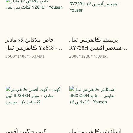
پريميئم ڪانفرنس ٽيبل
خاص ملاقاتن لاءِ ماڊلر
RY728H همعصر آفيسن
ڪانفرنس ٽيبل YZ818 -
لاءِ - Yousen
Yousen
3600*1400*750MM
2800*1200*750MM
اسٽائلش ڪانفرنس ٽيبل
گھٽ ۾ گھٽ آفيس