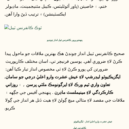
ختم، ۽ خاصيتن (پاور آئوٽليٽس، ڪيبل مئنيجمينٽ، ماڊيولر 
ايڪسٽينشن) ۾ ترتيب ڏيڻ وارا آهن.
پنهنجو ڀرپور ڪانفرنس ٽيبل انداز چونڊيو
صحيح ڪانفرنس ٽيبل انداز چونڊڻ هڪ بهترين ملاقات جو ماحول پيدا 
ڪرڻ لاءِ ضروري آهي. يوسين فرنيچر تي، اسان مختلف ڪارپوريٽ 
ضرورتن کي پورو ڪرڻ لاءِ ٽي مخصوص انداز تيار ڪيا آهن: 
ايگزيڪيوٽو ليڊرشپ لاءِ عيش عشرت وارو اعليٰ درجي جو سامان.
تعاون واري ٽيم ورڪ لاءِ ايرگونومڪ ملٽي پرسن
 ، ۽ 
روزاني 
ڪارڪردگي لاءِ مينيملسٽ ماڊرن
 . پنهنجي آفيس جي جڳهه ۽ 
ملاقات جي مقصد لاءِ مثالي ميچ ڳولڻ لاءِ هيٺ ڏنل هر انداز جي ڳولا 
ڪريو.
عيش عشرت وارو اعليٰ انداز - ايگزيڪيوٽو 
ڪانفرنس ٽيبل