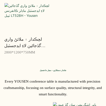
لچڪدار ۽ ملائڻ واري
گڏجاڻين لاءِ ايڊجسٽبل
ماڊلر ڪانفرنس ٽيبل
2800*1200*750MM
LT528H - Yousen
شاندار دستڪاري ۽ معيار جا تفصيل
Every YOUSEN conference table is manufactured with precision 
craftsmanship, focusing on surface quality, structural integrity, and 
smart functionality.