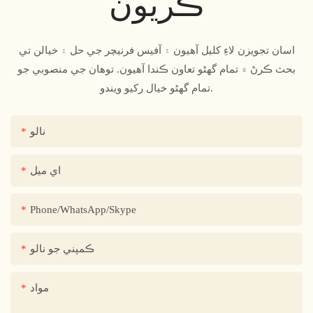
ڪريون
اسان تجويزن لاءِ کليل آهيون ۽ آفيس فرنيچر جي حل ۽ خيالن تي
بحث ڪرڻ ۾ تمام گهڻو تعاون ڪندا آهيون. توهان جي منصوبي جو
تمام گهڻو خيال رکيو ويندو.
نالو
اي ميل
Phone/WhatsApp/Skype
ڪمپني جو نالو
مواد