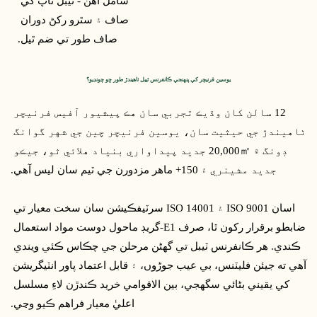
شامل آهن - ٽيبل ٽاپ کي 
صاف ۽ سٿرو رکڻ دوران 
صاف طور تي ضم ٿيل.
يوسين فرنيچر کي پنهنجي ڪانفرنس ٽيبل ٺاهيندڙ طور ڇو چونڊيو؟
12 سالن کان وڌيڪ تجربي سان هڪ پيشيور آفيس فرنيچر 
ٺاهيندڙ جي حيثيت سان، يوسين فرنيچر چين جي شهر گوانگ 
ڊونگ ۾ 20,000㎡ جديد پيداواري بنياد هلائي ٿو، جيڪو 
جديد مشينري ۽ 150+ ماهر مزدورن جي ٽيم سان ليس آهي.
 اسان ISO 9001 ۽ ISO 14001 سرٽيفڪيشن سان سخت معيار تي 
ضابطو برقرار رکون ٿا، صرف E1-گريڊ ماحول دوست مواد استعمال 
ڪندي. هر ڪانفرنس ٽيبل تي گھڻن مرحلن جي چڪاس ڪئي ويندي 
آهي ته جيئن فليٽنس، بي عيب جوڑوں، ۽ قابل اعتماد پاور انٽيگريشن 
کي يقيني بڻائي سگهجي، بين الاقوامي خريد ڪندڙن لاءِ مسلسل 
اعليٰ معيار فراهم ڪيو وڃي.