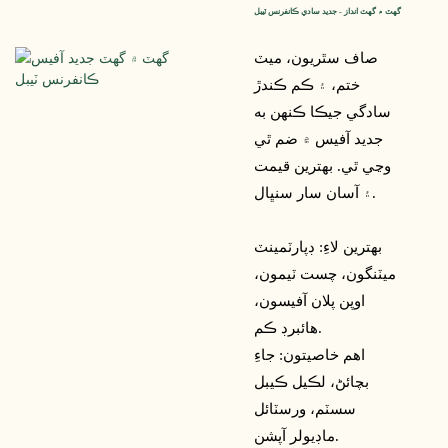
گھٽ ۾ گھٽ انداز - جديد سادي ڪانفرنس ٽيبل
صاف سٿريون، ميٽ
ختم، ۽ ڪم ڪندڙ
سادگي جيڪا ڪنهن به
جديد آفيس ۾ ضم ٿي
وڃي ٿي. بهترين قيمت
۽ آسان سار سنڀال.
بهترين لاءِ: ڊپارٽمينٽ
ميٽنگون، چست ٽيمون،
اوپن پلان آفيسون،
هائبرڊ ڪم.
اهم خاصيتون: جاءِ
بچائڻ، لڪيل ڪيبل
سسٽم، ورسٽائل
ماڊيولر آپشن.