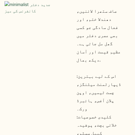
صاف ستھرا لائنیں،
دھندلا ختم، اور
فعال سادگی جو کسی
بھی عصری دفتر میں
گھل مل جاتی ہے۔
عظیم قیمت اور آسان
دیکھ بھال.
اس کے لیے بہترین:
ڈیپارٹمنٹ میٹنگز،
چست ٹیمیں، اوپن
پلان آفس، ہائبرڈ
ورک۔
کلیدی خصوصیات:
خلائی بچت، پوشیدہ
کیبل سسٹم،