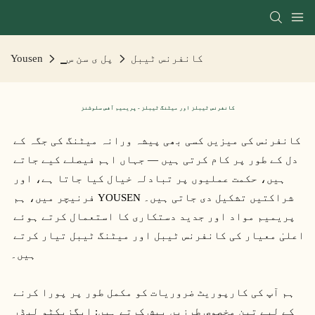
کانفرنس ٹیبل
▁پل ی سن س
Yousen
کانفرنس ٹیبلز اور میٹنگ ٹیبلز - پریمیم آفس سلوشنز
کانفرنس کی میزیں کسی بھی پیشہ ورانہ میٹنگ کی جگہ کے 
دل کے طور پر کام کرتی ہیں — جہاں اہم فیصلے کیے جاتے 
ہیں، حکمت عملیوں پر تبادلہ خیال کیا جاتا ہے، اور 
شراکتیں تشکیل دی جاتی ہیں۔ YOUSEN فرنیچر میں، ہم 
پریمیم مواد اور جدید دستکاری کا استعمال کرتے ہوئے 
اعلیٰ معیار کی کانفرنس ٹیبل اور میٹنگ ٹیبل تیار کرتے 
ہیں۔
 ہم آپ کی کارپوریٹ ضروریات کو مکمل طور پر پورا کرنے 
کے لیے تین مخصوص طرزیں پیش کرتے ہیں: ایگزیکٹو لیڈر 