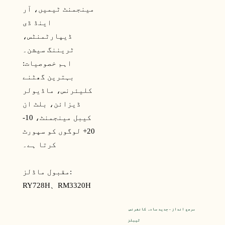
مینجمنٹ ٹیمیں، آر
اینڈ ڈی
ڈیپارٹمنٹس،
ٹریننگ سیشن۔
اہم خصوصیات:
بہترین گھٹنے
کلیئرنس، ماڈیولر
ڈیزائن، بلٹ ان
کیبل مینجمنٹ، 10-
20+ لوگوں کو سپورٹ
کرتا ہے۔
مقبول ماڈلز:
RY728H、
RM3320H
مرصع انداز - جدید سادہ کانفرنس 
ٹیبلز