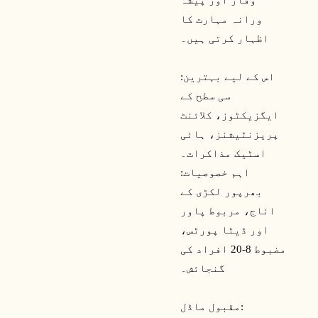
وقار اور پیشہ
ورانہ مہارت کا
اظہار کرتی ہیں۔
اس کے لیے بہترین:
سی سطح کے
ایگزیکٹوز، کلائنٹ
پریزنٹیشنز، ہائی
اسٹیک مذاکرات۔
اہم خصوصیات:
بھرپور لکڑی کے
اناج، مربوط پاور
اور ڈیٹا پورٹس،
مضبوط 8-20 افراد کی
گنجائش۔
مقبول ماڈل: