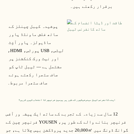
برقرار رکھتے ہیں۔
پوشیدہ کیبل چینلز کے 
ساتھ فلش ماونٹڈ پاور 
ماڈیولز۔ پاور آؤٹ 
لیٹس، USB پورٹس، HDMI، 
اور نیٹ ورک کنکشنز پر 
مشتمل ہے — ٹیبل ٹاپ کو 
صاف ستھرا رکھتے ہوئے 
صاف ستھرا مربوط۔
اپنے کانفرنس ٹیبل مینوفیکچرر کے طور پر یوسین فرنیچر کا انتخاب کیوں کریں؟
12 سال سے زیادہ کے تجربے کے ساتھ ایک پیشہ ور آفس 
فرنیچر بنانے والے کے طور پر، YOUSEN فرنیچر چین کے 
گوانگ ڈونگ میں 20,000㎡ جدید پروڈکشن بیس چلاتا ہے، جو 