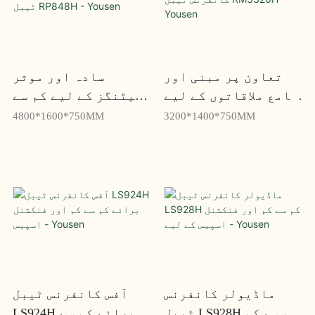
تعاون پر مبنی اور
سادہ اور موثر
جامع ملاقاتوں کے لیے
میٹنگز کے لیے کم سے
اسٹائلش کانفرنس
کم آفس کانفرنس ٹیبل
4800*1600*750MM
3200*1400*750MM
ٹیبل RM3320H - Yousen
RP848H - Yousen
ماڈیولر کانفرنس
آفس کانفرنس ٹیبل
ٹیبل LS928H کم سے کم
LS924H برائے کم سے