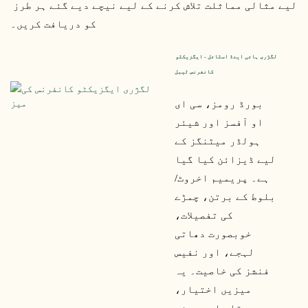
لیے مثالی مماثلت تلاش کرنے کے لیے نیچے دیے گئے ہر طرز 
کو دریافت کریں۔
لگژری ہائی اینڈ اسٹائل - ایگزیکٹو 
کانفرنس ٹیبل
بورڈ رومز، سی ای
او آفسز اور شیئر
ہولڈر میٹنگز کے
لیے ڈیزائن کیا گیا
ہے۔ پریمیم اخروٹ/
بلوط کے برتن، چمڑے
کی تفصیلات،
خوبصورت دھاتی
لہجے، اور نفیس
فنشز کی خاصیت۔ یہ
میزیں اختیار،