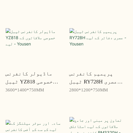
پریمیم کانفرنس
ماڈیولر کانفرنس
ٹیبل RY728H عصری
ٹیبل YZ818 خصوصی
دفاتر کے لیے - Yousen
ملاقاتوں کے لیے -
3600*1400*750MM
2800*1200*750MM
Yousen