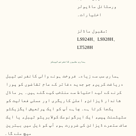
ورسٹائل ماڈیولر
اختیارات۔
مقبول ماڈلز:
LS924H、
LS928H、
LT528H
ہماری مشہور کانفرنس ٹیبلز
ہماری سب سے زیادہ فروخت ہونے والی کانفرنس ٹیبل 
دریافت کریں، جو جدید دفاتر کے عام تقاضوں کو پورا 
کرنے کے لیے احتیاط سے منتخب کیے گئے ہیں۔ ہر ماڈل 
شاندار ڈیزائن، اعلیٰ کاریگری اور عملی فعالیت کو 
یکجا کرتا ہے۔ چاہے آپ کو ایک پرتعیش ایگزیکٹو 
سٹیٹمنٹ پیس، ایک ایرگونومک کولابریٹو ٹیبل، یا ایک 
صاف ستھرے ڈیزائن کی ضرورت ہو، آپ کو ذیل میں بہترین 
میچ ملے گا۔