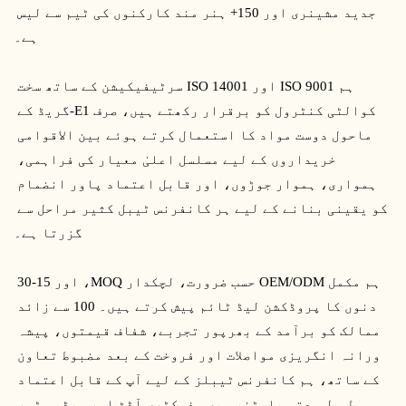
جدید مشینری اور 150+ ہنر مند کارکنوں کی ٹیم سے لیس 
ہے۔
 ہم ISO 9001 اور ISO 14001 سرٹیفیکیشن کے ساتھ سخت 
کوالٹی کنٹرول کو برقرار رکھتے ہیں، صرف E1-گریڈ کے 
ماحول دوست مواد کا استعمال کرتے ہوئے بین الاقوامی 
خریداروں کے لیے مسلسل اعلیٰ معیار کی فراہمی، 
ہمواری، ہموار جوڑوں، اور قابل اعتماد پاور انضمام 
کو یقینی بنانے کے لیے ہر کانفرنس ٹیبل کثیر مراحل سے 
گزرتا ہے۔
 ہم مکمل OEM/ODM حسب ضرورت، لچکدار MOQ، اور 15-30 
دنوں کا پروڈکشن لیڈ ٹائم پیش کرتے ہیں۔ 100 سے زائد 
ممالک کو برآمد کے بھرپور تجربے، شفاف قیمتوں، پیشہ 
ورانہ انگریزی مواصلات اور فروخت کے بعد مضبوط تعاون 
کے ساتھ، ہم کانفرنس ٹیبلز کے لیے آپ کے قابل اعتماد 
قابل اعتماد کانفرنس
طویل مدتی پارٹنر ہیں۔ فیکٹری آڈٹ اور ویڈیو ٹور 