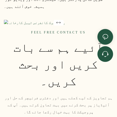
ٹیبل کا ذریعہ بنانے کے
ہمیشہ خوش آئند ہیں۔
لیے تیار ہیں؟
مسابقتی اقتباس کے لیے
آج ہی ہماری ٹیم سے
FEEL FREE CONTACT US
رابطہ کریں،
حسب ضرورت حل، یا
آئیے ہم سے بات
فیکٹری ٹور کی دعوت۔
کریں اور بحث
کریں۔
ہم تجاویز کے لیے کھلے ہیں اور دفتری فرنیچر کے حل اور
آئیڈیاز پر بحث کرنے میں بہت تعاون کرتے ہیں۔ آپ کے
پروجیکٹ کا بہت خیال رکھا جائے گا۔