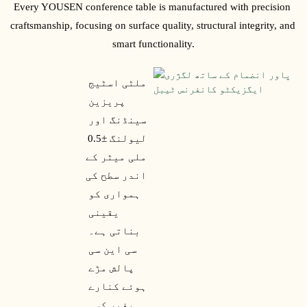
Every YOUSEN conference table is manufactured with precision 
craftsmanship, focusing on surface quality, structural integrity, and 
smart functionality.
ملٹی اسٹیج 
پریزین 
سینڈنگ اور 
لیولنگ ±0.5 
ملی میٹر کے 
اندر سطح کی 
ہمواری کو 
یقینی 
بناتی ہے۔ 
سی این سی 
پالش مڑے 
ہوئے کنارے 
بغیر کسی 