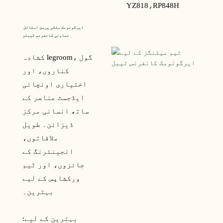
YZ818،
RP848H
ایرگونومک ملٹی پرسن اسٹائل 
تعاونی کانفرنس ٹیبلز
کشادہ legroom، گول
کناروں، اور
اختیاری اونچائی
ایڈجسٹ عناصر کے
ساتھ انسانی مرکز
ڈیزائن۔ طویل
ملاقاتوں،
انجینئرنگ کے
جائزوں، اور ٹیم
ورکشاپس کے لیے
بہترین۔
بہترین کے لیے: