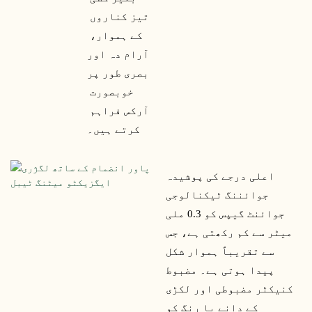
تیز کناروں 
کے ہموار، 
آرام دہ اور 
بصری طور پر 
خوبصورت 
آرکس فراہم 
کرتے ہیں۔
اعلی درجے کی پوشیدہ 
جوائننگ ٹیکنالوجی 
جوائنٹ گیپس کو 0.3 ملی 
میٹر سے کم رکھتی ہے، جس 
سے تقریباً ہموار شکل 
پیدا ہوتی ہے۔ مضبوط 
کنیکٹر مضبوطی اور لکڑی 
کے دانے یا رنگ کو 