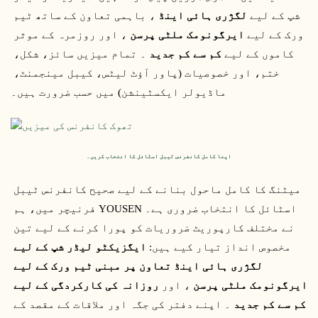
شپ کے لیے 
لگژری ہائی اینڈ
 ، باہمی تعاون کے ساتھ ٹیم 
ورک کے لیے 
ایرگونومک ملٹی پرسن
 ، اور روزمرہ کے موثر 
کاموں کے لیے 
کم سے کم جدید
 ۔ تمام میزیں سائز، شکل، 
ختم، اور خصوصیات (پاور آؤٹ لیٹس، کیبل مینجمنٹ، 
ماڈیولر ایکسٹینشن) میں حسب ضرورت ہیں۔
اپنا کامل کانفرنس ٹیبل اسٹائل کا انتخاب کریں۔
میٹنگ کا کامل ماحول بنانے کے لیے صحیح کانفرنس ٹیبل 
اسٹائل کا انتخاب ضروری ہے۔ YOUSEN فرنیچر میں، ہم 
نے مختلف کارپوریٹ ضروریات کو پورا کرنے کے لیے تین 
مخصوص انداز تیار کیے ہیں: 
ایگزیکٹو لیڈر شپ کے لیے 
لگژری ہائی اینڈ
تعاون پر مبنی ٹیم ورک کے لیے 
ایرگونومک ملٹی پرسن
 ، اور 
روزانہ کی کارکردگی کے لیے 
کم سے کم جدید
 ۔ اپنے دفتر کی جگہ اور ملاقات کے مقصد کے 