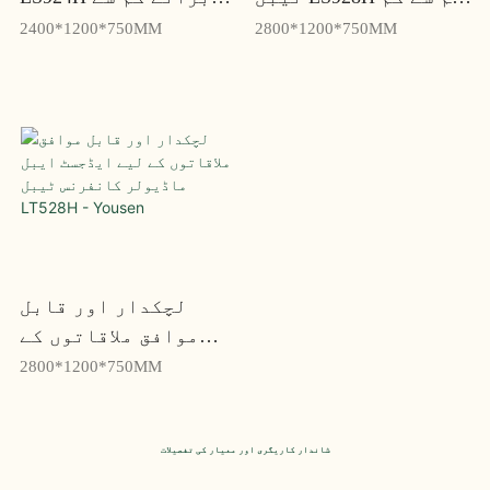
اور فنکشنل اسپیس کے
کم اور فنکشنل اسپیس
2400*1200*750MM
2800*1200*750MM
لیے - Yousen
- Yousen
لچکدار اور قابل
موافق ملاقاتوں کے
لیے ایڈجسٹ ایبل
2800*1200*750MM
ماڈیولر کانفرنس
ٹیبل LT528H - Yousen
شاندار کاریگری اور معیار کی تفصیلات