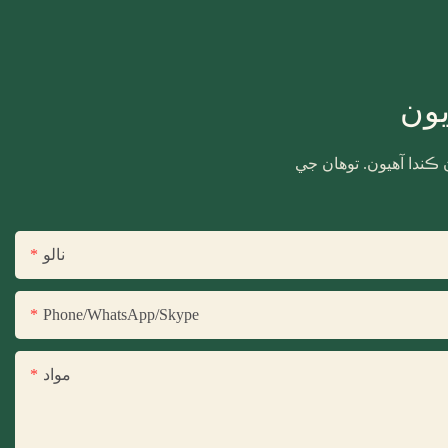
يون
 ڪندا آهيون. توهان جي
نالو
Phone/WhatsApp/Skype
مواد