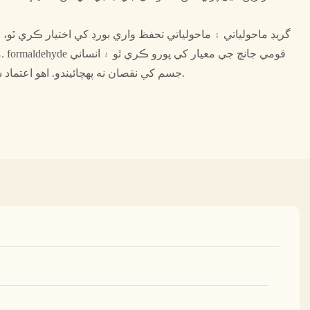
م
جسم کي نقصان نه پهچائيندو. اهو اعتماد سان استعمال ڪري سگهجي ٿو.