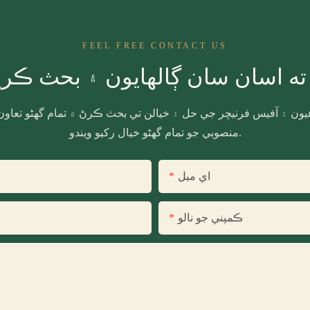
FEEL FREE CONTACT US
ته اسان سان ڳالهايون ۽ بحث ڪر
آهيون ۽ آفيس فرنيچر جي حل ۽ خيالن تي بحث ڪرڻ ۾ تمام گهڻو تعاون
منصوبي جو تمام گهڻو خيال رکيو ويندو.
اي ميل
ڪمپني جو نالو