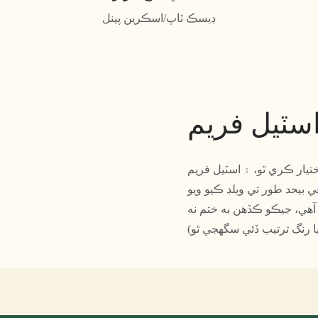
ڊيسڪ ٽاپ/اسڪرين پينل
اسٽيل فريم
ختيار ڪري ٿو، ۽ اسٽيل فريم
ي بيحد طور تي ويلڊ ڪيو ويو
آهي، جيڪو ڪڏهن به ختم نه
ٻيا رنگ ترتيب ڏئي سگهجي ٿو)