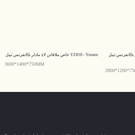
س ٽيبل RY728H همعصر آفيسن لاءِ -
خاص ملاقاتن لاءِ ماڊلر ڪانفرنس ٽيبل YZ818 - Yousen
3600*1400*750MM
2800*1200*7