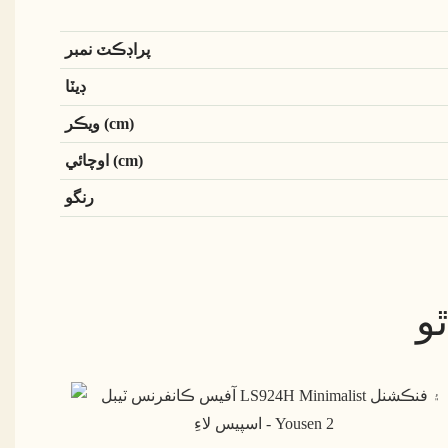
پراڊڪٽ نمبر
ڊيٽا
ويڪر (cm)
اوچائي (cm)
رنگو
و