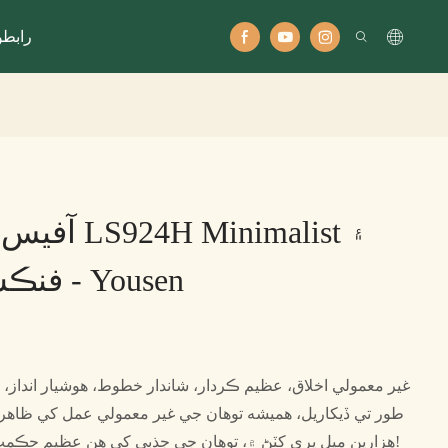
رابطو
آفيس ڪانفرن
فنڪشنل اسپيس لاءِ - Yousen
غير معمولي اخلاق، عظيم ڪردار، شاندار خطوط، هوشيار انداز،
طور تي ڏيکاريل، هميشه توهان جي غير معمولي عمل کي ظاه
هزارين ميل پري کٽڻ ۾، توهان جي جذبي کي هن عظيم حڪمت سان وڌيڪ شاندار بڻائي ڇڏيو!