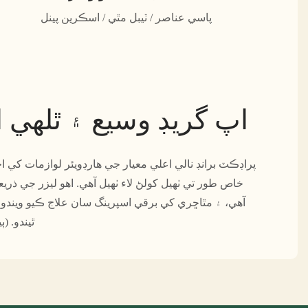
پاسي عناصر / ٽيبل مٿي / اسڪرين پينل
اپ گريڊ وسيع ۽ ٿلهي 
پراڊڪٽ برانڊ نالي اعلي معيار جي هارڊويئر لوازمات کي ا
خاص طور تي ٺهيل کولڻ لاء ٺهيل آهي. اهو ليزر جي ذريع
آهي، ۽ مٿاڇري کي برقي اسپرينگ سان علاج ڪيو ويندو 
ٿيندو. (