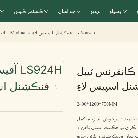
وسيلو
ويڊيو
ڇو اسان
ڪسٽمر ڪيس
آفيس ڪانفرنس ٽيبل LS924H Minimalist ۽ فنڪشنل اسپيس لاءِ - Yousen
س ٽيبل LS924H Minimalist ۽
2400*1200*750MM
 عقلمند ۽ پرجوش انداز، مڪمل
ر ڪري ٿو حڪمت عملي ٺاهڻ ۽