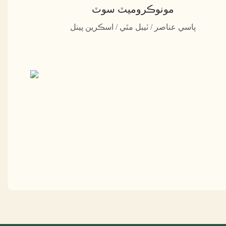
مونوڪروميٽ سوٽ
پاسي عناصر / ٽيبل مٿي / اسڪرين پينل