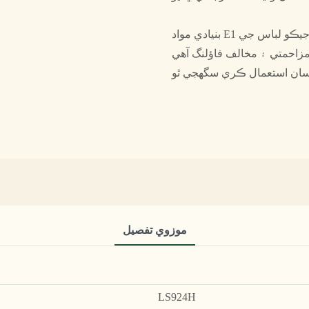
بنيادي مواد E1 گريڊ ماحولياتي ۽ ماحولياتي تحفظ واري بورڊ کي اختيار ڪري ٿو، جيڪو لباس جي
زاحمتي ۽ مخالف فاؤلنگ آهي. formaldehyde قومي جانچ جي معيار کي پورو ڪري ٿو ۽ انساني
موزوي تفصيل
LS924H