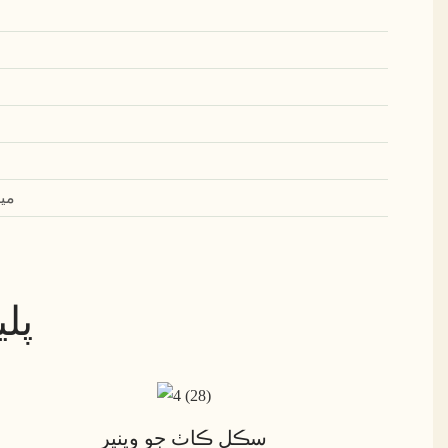
ميپ
پل
سڪل ڪاٺ جو وينير