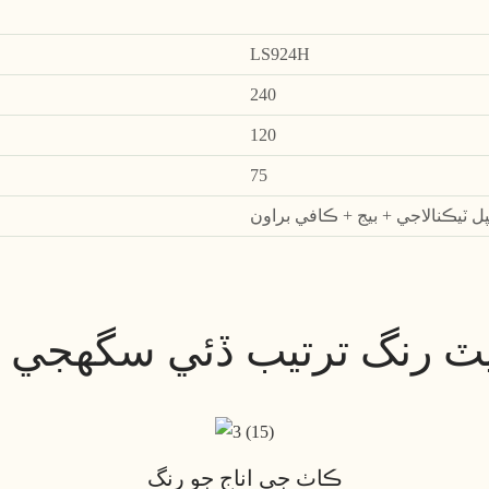
LS924H
240
120
75
ل ٽيڪنالاجي + بيج + ڪافي براون
يٽ رنگ ترتيب ڏئي سگهجي ٿ
ڪاٺ جي اناج جو رنگ