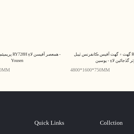
گھٽ ۾ گھٽ آفيس ڪانفرنس ٽيبل RP848H سادي ۽
پريميئم ڪانفرن
ر گڏجاڻين لاءِ - يوسين
Yousen
50MM
4800*1600*750MM
Quick Links
Collction