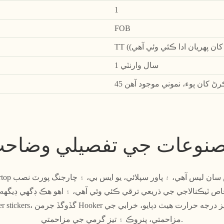
1
FOB
1 سال وارنٽي
ڪرڻ کان پوء، نموني موجود آهن
نوعات جي تفصيلي وضاح
ايم ٿلهي پينل خاص ٽيڪنالاجي جي ذريعي ترقي ڪئي وئي آهي، ۽ اهو هڪ ڊگهي ڊي
مزاحمتي، پنروڪ ۽ تيز گرمي جي مزاحمتي.