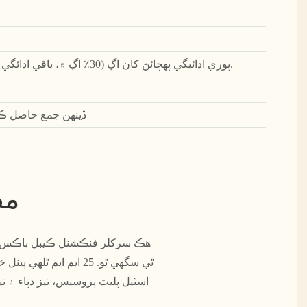
TT (پوري ادائيگي پهچائڻ کان اڳ (30٪ اڳ ۾، باقي ادائگي کان پهريان ادا ڪئي وئي آهي).
45 ڏينهن جمع حاصل 
مص
ٿي سگهي ٿو. 25 ايم 