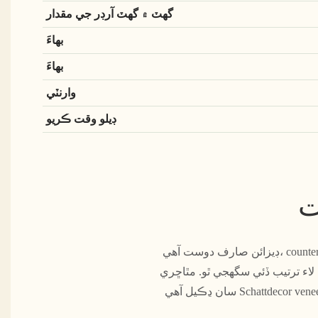
گھٽ ۾ گھٽ آرڊر جي مقدار
بهاءَ
بهاءَ
وارنٽي
ڊيلو وقت ڪريو
ت
ڊيزائن صارف دوست آهي، countertop هڪ سرکلر فنڪشنل ڪيبل باڪس سان ليس آهي، ۽ پاور سپلائي، يو ايس بي، ۽ چارجنگ پورٽ نصب
گهه لاء ترتيب ڏئي سگهجي ٿو. مٿاڇري
سان ڍڪيل آهي Schattdecor veneer stickers، گڏوگڏ جرمن Hooker اسٽيل پليٽ پروسيس، تيز دٻاء ۽ تيز درجه حرارت هيٺ دٻايو، خرابي جي