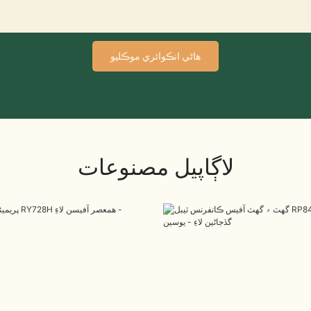
هاڻي انڪوائري موڪليو
لاڳاپيل مصنوعات