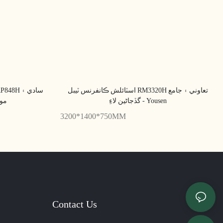
اسٽائلش ڪانفرنس ٽيبل RM3320H تعاوني ۽ جامع
گڏجاڻين لاءِ - Yousen
موث
3200*1400*750MM
Contact Us