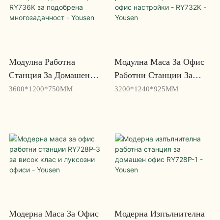
Модулна Работна
Модулна Маса За Офис
Станция За Домашен
Работни Станции За
Офис RY736K За
Гъвкави Офис
3600*1200*750MM
3200*1240*925MM
Подобрена
Настройки - RY732K -
Многозадачност - Yousen
Yousen
Модерна Маса За Офис
Модерна Изпълнителна