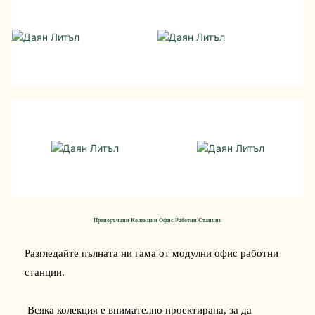
Даян Литъл
Даян Литъл
SCIENTIST
SCIENTIST
Даян Литъл
Даян Литъл
SCIENTIST
SCIENTIST
Препоръчани Колекции Офис Работни Станции
Разгледайте пълната ни гама от модулни офис работни 
станции.
 Всяка колекция е внимателно проектирана, за да 