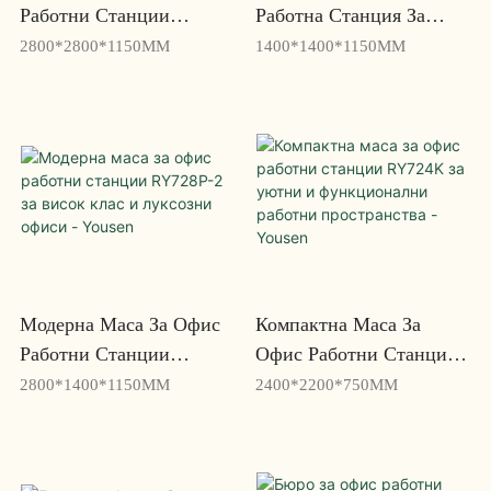
Работни Станции
Работна Станция За
RY728P-3 За Висок Клас
Домашен Офис RY728P-
2800*2800*1150MM
1400*1400*1150MM
И Луксозни Офиси -
1 - Yousen
Yousen
Модерна Маса За Офис
Компактна Маса За
Работни Станции
Офис Работни Станции
RY728P-2 За Висок Клас
RY724K За Уютни И
2800*1400*1150MM
2400*2200*750MM
И Луксозни Офиси -
Функционални Работни
Yousen
Пространства - Yousen