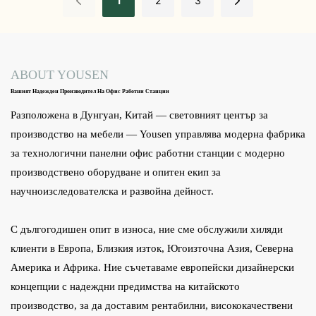
1
2
3
ABOUT YOUSEN
Вашият Надежден Производител На Офис Работни Станции
Разположена в Дунгуан, Китай — световният център за
производство на мебели — Yousen управлява модерна фабрика
за технологични панелни офис работни станции с модерно
производствено оборудване и опитен екип за
научноизследователска и развойна дейност.
С дългогодишен опит в износа, ние сме обслужили хиляди
клиенти в Европа, Близкия изток, Югоизточна Азия, Северна
Америка и Африка. Ние съчетаваме европейски дизайнерски
концепции с надеждни предимства на китайското
производство, за да доставим рентабилни, висококачествени