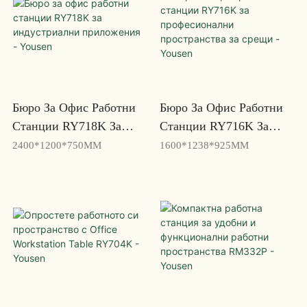
Бюро За Офис Работни
Бюро За Офис Работни
Станции RY718K За
Станции RY716K За
Индустриални
Професионални
2400*1200*750MM
1600*1238*925MM
Приложения - Yousen
Пространства За Срещи
- Yousen