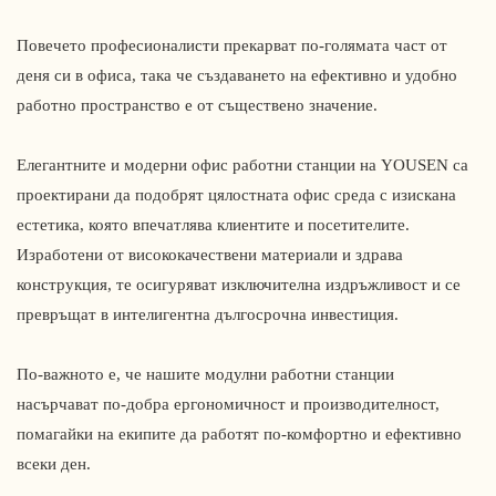
Повечето професионалисти прекарват по-голямата част от
деня си в офиса, така че създаването на ефективно и удобно
работно пространство е от съществено значение.
Елегантните и модерни офис работни станции на YOUSEN са
проектирани да подобрят цялостната офис среда с изискана
естетика, която впечатлява клиентите и посетителите.
Изработени от висококачествени материали и здрава
конструкция, те осигуряват изключителна издръжливост и се
превръщат в интелигентна дългосрочна инвестиция.
По-важното е, че нашите модулни работни станции
насърчават по-добра ергономичност и производителност,
помагайки на екипите да работят по-комфортно и ефективно
всеки ден.