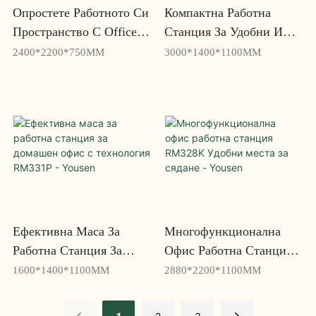
Опростете Работното Си
Компактна Работна
Пространство С Office
Станция За Удобни И
Workstation Table
Функционални Работни
2400*2200*750MM
3000*1400*1100MM
RY704K - Yousen
Пространства RM332P -
Yousen
Ефективна Маса За
Многофункционална
Работна Станция За
Офис Работна Станция
Домашен Офис С
RM328K Удобни Места
1600*1400*1100MM
2880*2200*1100MM
Технология RM331P -
За Сядане - Yousen
Yousen