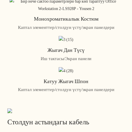
Монохроматикалык Костюм
Каптал элементтер/столдун үстү/экран панелдери
Жыгач Дан Түсү
Иш тактасы/Экран панели
Катуу Жыгач Шпон
Каптал элементтер/столдун үстү/экран панелдери
Столдун астындагы кабель