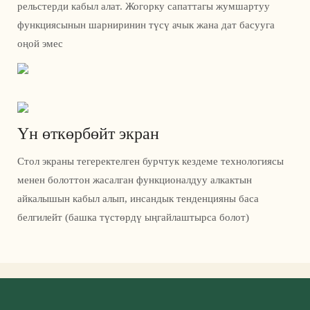
рельстерди кабыл алат. Жогорку сапаттагы жумшартуу
функциясынын шарниринин түсү ачык жана дат басууга
оңой эмес
Үн өткөрбөйт экран
Стол экраны тегеректелген бурчтук кездеме технологиясы
менен болоттон жасалган функционалдуу алкактын
айкалышын кабыл алып, инсандык тенденцияны баса
белгилейт (башка түстөрдү ыңгайлаштырса болот)