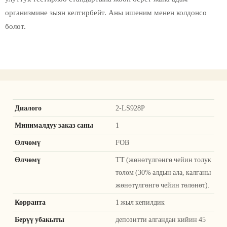
организмине зыян келтирбейт. Аны ишеним менен колдонсо
болот.
Диалого
2-LS928P
Минималдуу заказ саны
1
Өлчөмү
FOB
Өлчөмү
TT (жөнөтүлгөнгө чейин толук
төлөм (30% алдын ала, калганы
жөнөтүлгөнгө чейин төлөнөт).
Корранта
1 жыл кепилдик
Берүү убакыты
депозитти алгандан кийин 45