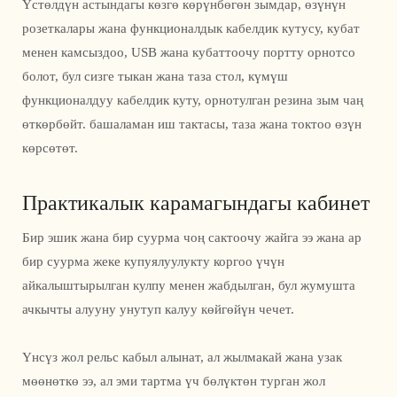
Үстөлдүн астындагы көзгө көрүнбөгөн зымдар, өзүнүн
розеткалары жана функционалдык кабелдик кутусу, кубат
менен камсыздоо, USB жана кубаттоочу портту орнотсо
болот, бул сизге тыкан жана таза стол, күмүш
функционалдуу кабелдик куту, орнотулган резина зым чаң
өткөрбөйт. башаламан иш тактасы, таза жана токтоо өзүн
көрсөтөт.
Практикалык карамагындагы кабинет
Бир эшик жана бир суурма чоң сактоочу жайга ээ жана ар
бир суурма жеке купуялуулукту коргоо үчүн
айкалыштырылган кулпу менен жабдылган, бул жумушта
ачкычты алууну унутуп калуу көйгөйүн чечет.
Үнсүз жол рельс кабыл алынат, ал жылмакай жана узак
мөөнөткө ээ, ал эми тартма үч бөлүктөн турган жол