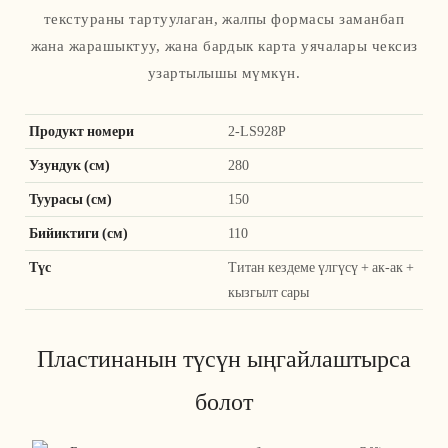
текстураны тартуулаган, жалпы формасы заманбап
жана жарашыктуу, жана бардык карта уячалары чексиз
узартылышы мүмкүн.
Продукт номери
2-LS928P
Узундук (см)
280
Туурасы (см)
150
Бийиктиги (см)
110
Түс
Титан кездеме үлгүсү + ак-ак +
кызгылт сары
Пластинанын түсүн ыңгайлаштырса
болот