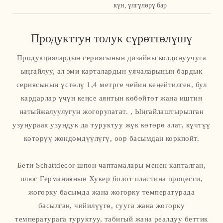
күн, үлгүлөрү бар
Продукттун толук сүрөттөлүшү
Продукциялардын сериясынын дизайны колдонуучуга
ыңгайлуу, ал эми карталардын уячаларынын бардык
сериясынын үстөлү 1,4 метрге чейин кеңейтилген, бул
кардарлар үчүн кеңсе аянтын көбөйтөт жана иштин
натыйжалуулугун жогорулатат. , Ыңгайлаштырылган
узунураак узундук да туруктуу жүк көтөрө алат, күчтүү
көтөрүү жөндөмдүүлүгү, оор басымдан коркпойт.
Бети Schattdecor шпон чаптамалары менен капталган,
плюс Германиянын Хукер болот пластина процесси,
жогорку басымда жана жогорку температурада
басылган, чийилүүгө, сууга жана жогорку
температурага туруктуу, табигый жана реалдуу беттик