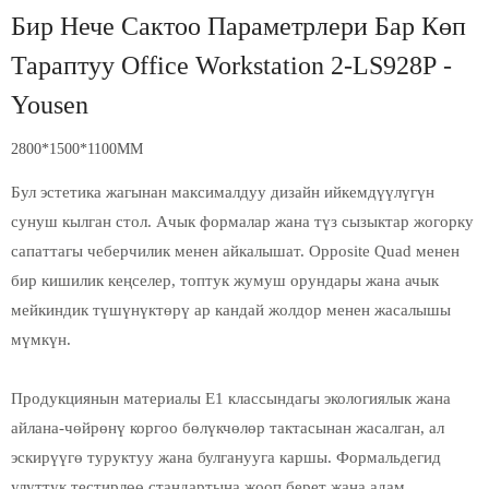
Бир Нече Сактоо Параметрлери Бар Көп
Тараптуу Office Workstation 2-LS928P -
Yousen
2800*1500*1100MM
Бул эстетика жагынан максималдуу дизайн ийкемдүүлүгүн
сунуш кылган стол. Ачык формалар жана түз сызыктар жогорку
сапаттагы чеберчилик менен айкалышат. Opposite Quad менен
бир кишилик кеңселер, топтук жумуш орундары жана ачык
мейкиндик түшүнүктөрү ар кандай жолдор менен жасалышы
мүмкүн.
Продукциянын материалы E1 классындагы экологиялык жана
айлана-чөйрөнү коргоо бөлүкчөлөр тактасынан жасалган, ал
эскирүүгө туруктуу жана булганууга каршы. Формальдегид
улуттук тестирлөө стандартына жооп берет жана адам