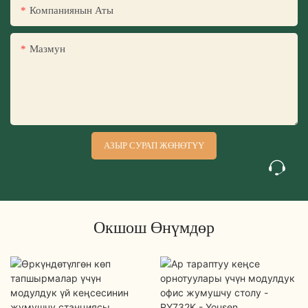
Компаниянын Аты
Мазмун
АЗЫР СУРАП ЖӨНӨТҮҮ
Окшош Өнүмдөр