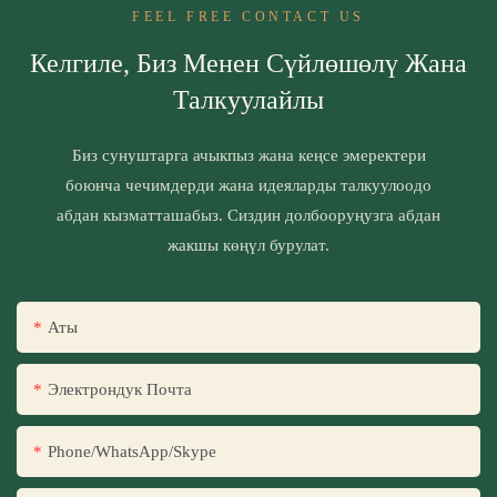
FEEL FREE CONTACT US
Келгиле, Биз Менен Сүйлөшөлү Жана
Талкуулайлы
Биз сунуштарга ачыкпыз жана кеңсе эмеректери
боюнча чечимдерди жана идеяларды талкуулоодо
абдан кызматташабыз. Сиздин долбооруңузга абдан
жакшы көңүл бурулат.
Аты
Электрондук Почта
Phone/WhatsApp/Skype