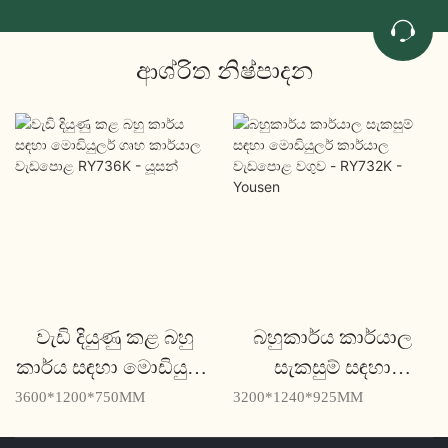
ආශ්රිත නිෂ්පාදන
වැඩි දියුණු කළ බහු
බහුකාර්ය කාර්යාල
කාර්ය සඳහා මොඩියුලර්
සැකසුම් සඳහා
ගෘහ කාර්යාල
මොඩියුලර් කාර්යාල
3600*1200*750MM
3200*1240*925MM
වැඩපොළ RY736K -
වැඩපොළ වගුව -