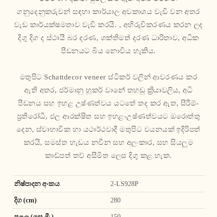
ගනුදෙනුකරුවන් සඳහා කාර්යාල අවකාශය වැඩි වන අතර
වැඩ කාර්යක්ෂමතාව වැඩි කරයි. , අභිරුචිකරණය කරන ලද
දිගු දිග ද ස්ථායී බර දරණ, ශක්තිමත් දරණ ධාරිතාව, අධික
පීඩනයට බිය නොවිය හැකිය.
මතුපිට Schattdecor veneer ස්ටිකර් වලින් ආවරණය කර
ඇති අතර, ජර්මානු හූකර් වානේ තහඩු ක්‍රියාවලිය, අධි
පීඩනය සහ ඉහළ උෂ්ණත්වය යටතේ තද කර ඇත, සීරීම්-
ප්‍රතිරෝධී, ජල ආරක්ෂිත සහ ඉහළ-උෂ්ණත්වයට ඔරොත්තු
දෙන, ස්වාභාවික හා යථාර්ථවාදී මතුපිට වයනයක් ඉදිරිපත්
කරයි, සමස්ත හැඩය නවීන සහ අලංකාර, සහ සියලුම
කාඩ්පත් තව් අසීමිත ලෙස දිගු කළ හැක.
නිෂ්පාදන අංකය
2-LS928P
දිග (cm)
280
පළල (සෙ.මී.)
150