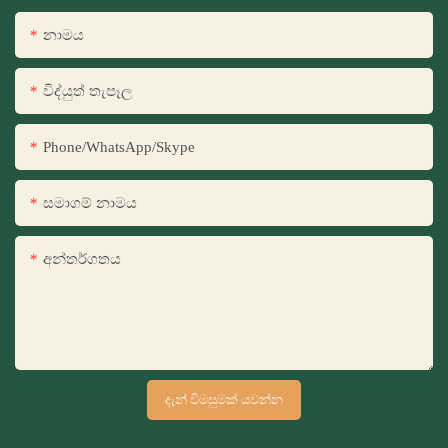
නාමය
විද්යුත් තැපෑල
Phone/WhatsApp/Skype
සමාගම් නාමය
අන්තර්ගතය
දැන් විමසුමක් යවන්න