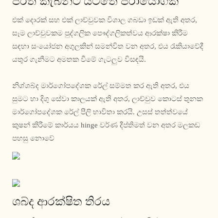
ප්රති කැබිනට් යටතේ ප්රායෝගික
එක් දොරක් සහ එක් ලාච්චුවක විශාල ගබඩා ඉඩක් ඇති අතර,
සෑම ලාච්චුවකම පුද්ගලික පෞද්ගලිකත්වය ආරක්ෂා කිරීම
සඳහා සංයෝජන අගුලකින් සමන්විත වන අතර, එය රැකියාවේදී
යතුර ගැනීමට අමතක වීමේ ගැටලුව විසඳයි.
නිශ්ශබ්ද මාර්ගෝපදේශක රේල් සම්මත කර ඇති අතර, එය
සුමට හා දිගු සේවා කාලයක් ඇති අතර, ලාච්චුව කොටස් තුනක
මාර්ගෝපදේශක රේල් පීලි භාවිතා කරයි. උසස් තත්ත්වයේ
කුෂන් කිරීමේ කාර්යය hinge වර්ණ දීප්තිමත් වන අතර මලකඩ
පහසු නොවේ
ශබ්ද ආරක්ෂිත තිරය