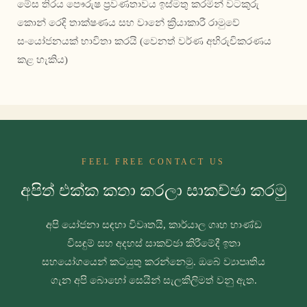
මේස තිරය පෞරුෂ ප්‍රවණතාවය ඉස්මතු කරමින් වටකුරු
කොන් රෙදි තාක්ෂණය සහ වානේ ක්‍රියාකාරී රාමුවේ
සංයෝජනයක් භාවිතා කරයි (වෙනත් වර්ණ අභිරුචිකරණය
කළ හැකිය)
FEEL FREE CONTACT US
අපිත් එක්ක කතා කරලා සාකච්ඡා කරමු
අපි යෝජනා සඳහා විවෘතයි, කාර්යාල ගෘහ භාණ්ඩ
විසඳුම් සහ අදහස් සාකච්ඡා කිරීමේදී ඉතා
සහයෝගයෙන් කටයුතු කරන්නෙමු. ඔබේ ව්‍යාපෘතිය
ගැන අපි බොහෝ සෙයින් සැලකිලිමත් වනු ඇත.