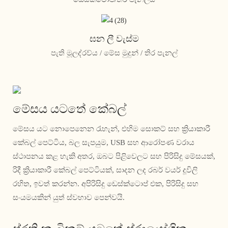
ඝන ලී වැස්ම
පැති මූලද්රව්ය / මේස මුදුන් / තිර පැනල්
මේසය යටතේ කේබල්
මේසය යට නොපෙනෙන රැහැන්, එහිම සොකට් සහ ක්‍රියාකාරී
කේබල් පෙට්ටිය, බල සැපයුම, USB සහ ආරෝපණ වරාය
ස්ථාපනය කළ හැකි අතර, ඔබට පිළිවෙලට සහ පිරිසිදු මේසයක්,
රිදී ක්‍රියාකාරී කේබල් පෙට්ටියක්, සාදන ලද රබර් වයර් දූවිලි
රහිත, ඉවත් කරන්න. අපිරිසිදු ඩෙස්ක්ටොප් එක, පිරිසිදු සහ
සංයමයකින් යුත් ස්වභාව පෙන්වයි.