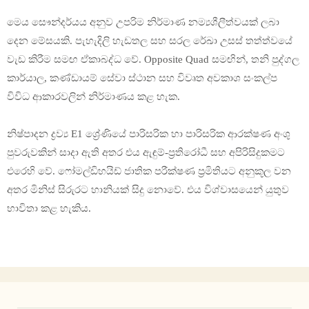
මෙය සෞන්දර්යය අනුව උපරිම නිර්මාණ නම්‍යශීලීත්වයක් ලබා
දෙන මේසයකි. පැහැදිලි හැඩතල සහ සරල රේඛා උසස් තත්ත්වයේ
වැඩ කිරීම සමඟ ඒකාබද්ධ වේ. Opposite Quad සමඟින්, තනි පුද්ගල
කාර්යාල, කණ්ඩායම් සේවා ස්ථාන සහ විවෘත අවකාශ සංකල්ප
විවිධ ආකාරවලින් නිර්මාණය කළ හැක.
නිෂ්පාදන ද්‍රව්‍ය E1 ශ්‍රේණියේ පාරිසරික හා පාරිසරික ආරක්ෂණ අංශු
පුවරුවකින් සාදා ඇති අතර එය ඇඳුම්-ප්‍රතිරෝධී සහ අපිරිසිදුකමට
එරෙහි වේ. ෆෝමල්ඩිහයිඩ් ජාතික පරීක්ෂණ ප්‍රමිතියට අනුකූල වන
අතර මිනිස් සිරුරට හානියක් සිදු නොවේ. එය විශ්වාසයෙන් යුතුව
භාවිතා කළ හැකිය.