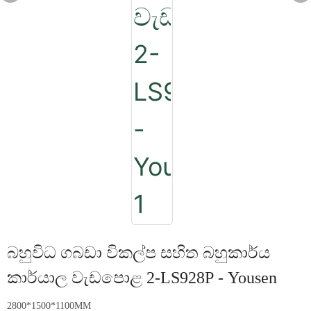
බහුවිධ ගබඩා විකල්ප සහිත බහුකාර්ය
කාර්යාල වැඩපොළ 2-LS928P - Yousen
2800*1500*1100MM