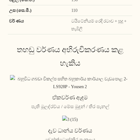
උස (සෙ.මී.)
110
වර් ණය
ටයිටේනියම් රෙදි රටාව + සුදු +
තැඹිලි
තහඩු වර්ණය අභිරුචිකරණය කළ
හැකිය
ඒකවර්ණ ඇඳුම
පැති මූලද්රව්ය / මේස මුදුන් / තිර පැනල්
දැව ධාන්ය වර්ණය
ඩෙස්ක්ටොප්/තිර පැනලය