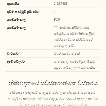
ආකෘතිය
2-LS928P
අවම ඇණවුම් ප්‍රමාණය
1
ගෙවීමේ කාල
FOB
ගෙවීමේ කාල
TT (නැව්ගත කිරීමට පෙර
සම්පූර්ණ ගෙවීම (30% කලින්,
ඉතිරිය නැව්ගත කිරීමට පෙර
ගෙවනු ලැබේ).
වාර්තාව
වසර 1ක වගකීමක්
දීමේ වේලාව
තැන්පතු ලැබීමෙන් දින 45 කට
පසුව, සාම්පල ලබා ගත හැකිය
නිෂ්පාදනයේ සවිස්තරාත්මක විස්තරය
නිෂ්පාදන මාලාවේ සැලසුම පරිශීලක-හිතකාමී වන අතර,
සම්පූර්ණ කාඩ්පත් කට්ටල මාලාවේ මේසයේ ඉහළ කොටස
මීටර් 1.4 දක්වා පුළුල් කර ඇති අතර එමඟින්