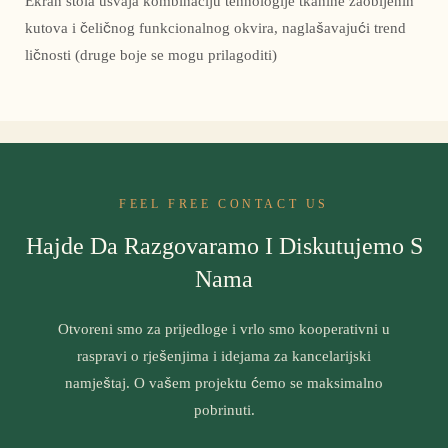
Ekran stola usvaja kombinaciju tehnologije tkanine zaobljenih
kutova i čeličnog funkcionalnog okvira, naglašavajući trend
ličnosti (druge boje se mogu prilagoditi)
FEEL FREE CONTACT US
Hajde Da Razgovaramo I Diskutujemo S
Nama
Otvoreni smo za prijedloge i vrlo smo kooperativni u
raspravi o rješenjima i idejama za kancelarijski
namještaj. O vašem projektu ćemo se maksimalno
pobrinuti.