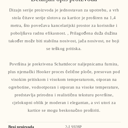
Dizajn serije proizvoda je jednostavan za upotrebu, a vrh
stola čitave serije slotova za kartice je proširen na 1,4
metra, što povećava kancelarijski prostor za korisnike i
poboljšava radnu efikasnost. , Prilagođena duža dužina
također može biti stabilna nosivost, jača nosivost, ne boji
se teškog pritiska.
Površina je prekrivena Schattdecor naljepnicama furnira,
plus njemački Hooker proces čelične ploče, presovan pod
visokim pritiskom i visokom temperaturom, otporan na
ogrebotine, vodootporan i otporan na visoke temperature,
predstavlja prirodnu i realističnu teksturu površine,
cjelokupni oblik je moderan i elegantan, a svi utori za
kartice se mogu beskonačno proširiti.
Broj proizvoda
2-LS928P