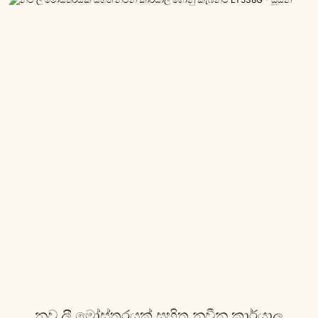
නව ලී මෝස්තරයක් සහිත නවීන කාර්යාල