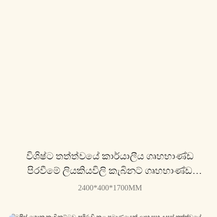
විශිෂ්ට තත්ත්වයේ කාර්යාලීය ගෘහභාණ්ඩ
පිරවීමේ ලියකියවිලි කැබිනට් ගෘහභාණ්ඩ
LT524W
2400*400*1700MM