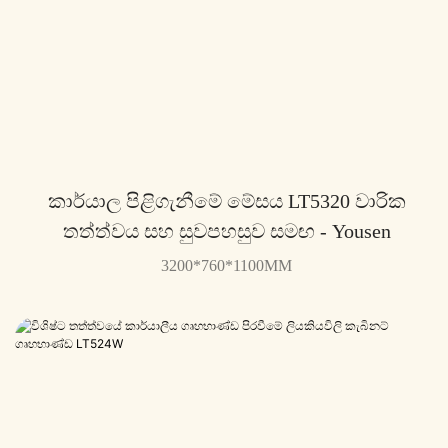
කාර්යාල පිළිගැනීමේ මේසය LT5320 වාරික
තත්ත්වය සහ සුවපහසුව සමඟ - Yousen
3200*760*1100MM