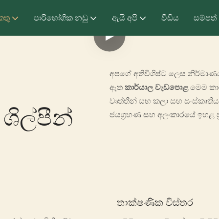
කතු
පාරිභෝගික නඩු
ඇයි අපි
වීඩිය
සම්පත්
අපගේ අතිවිශිෂ්ට ලෙස නිර්මාණය 
ඇත
කාර්යාල වැඩපොළ
මෙම කාර
වෘත්තීන් සහ කලා සහ සංස්කෘති
ශිල්පීන්
ජයග්‍රහණ සහ අලංකාරයේ ඉහළ ප්‍රම
තාක්ෂණික විස්තර