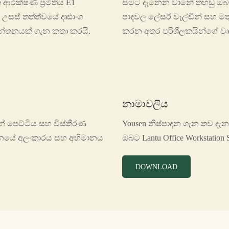
 ආරක්ෂණ ප්‍රමිතිය E1
සමට දැනෙන වානේ තහඩු ඔබට
උසස් තත්ත්වයේ දෘඪාංග
පාදවල ලේසර් වෑල්ඩින් සහ මතු
මී චින්තනයක් ගැන කතා කරයි.
කරන අතර පරිශීලකයින්ගේ වෘත්
නාමාවලිය
ැන් පෙට්ටිය සහ විස්තීරණ
Yousen නිෂ්පාදන ගැන තව දැ
ස්ථානයේ අලංකාරය සහ අභිමානය
ඔබට Lantu Office Workstatio
DOWNLOAD