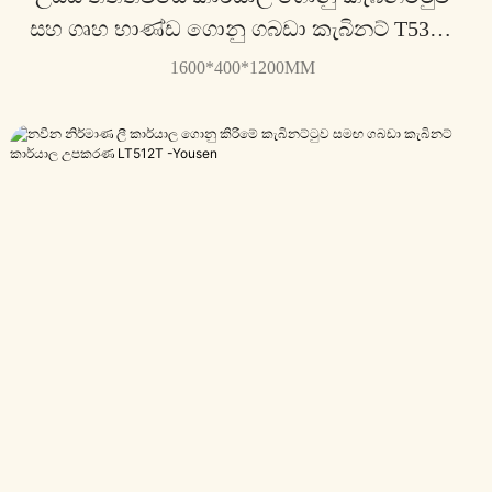
සහ ගෘහ භාණ්ඩ ගොනු ගබඩා කැබිනට් T539G
- යූසෙන්
1600*400*1200MM