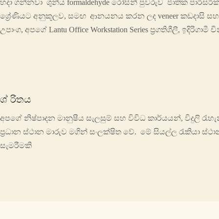
හදා ගන්නවා ශුන්ය formaldehyde රෝසින් පුවරුව ජාතික පාරිසරික
ශ්‍රේණියට අනුකූලව, සමඟ ආනයනය කරන ලද veneer කඩදාසි සහ 
උපාංග, අපගේ Lantu Office Workstation Series ප්‍රගතිශීලී, ඉදිරිගා
ශ් රිතය
අපගේ නිෂ්පාදන මානුෂීය සැලසුම් සහ විවිධ කාර්යයන්, විදුලි රැහ
ප්‍රධාන ස්ථාන මාරුව මගින් සංලක්ෂිත වේ. මේ සියල්ල රැකියා 
සැමරීමකි