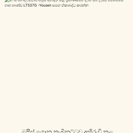
ඔෆිස් ගොනු කැබිනට්ටුව අභිරුචි කළ