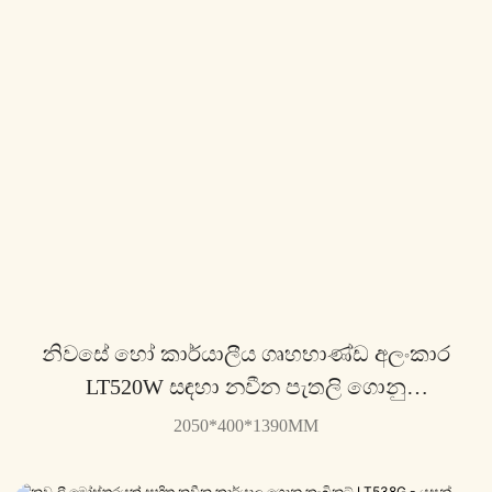
නිවසේ හෝ කාර්යාලීය ගෘහභාණ්ඩ අලංකාර
LT520W සඳහා නවීන පැතලි ගොනු
කැබිනට්ටුව - Yousen
2050*400*1390MM