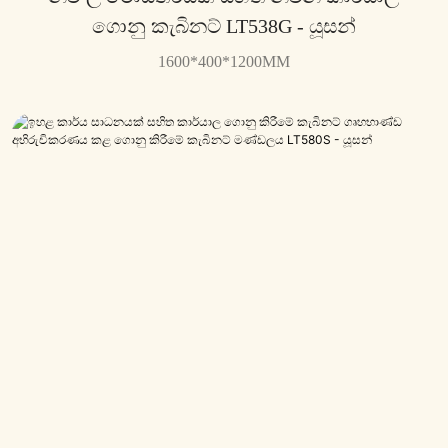
ගොනු කැබිනට් LT538G - යූසන්
1600*400*1200MM