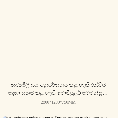
නම්‍යශීලී සහ අනුවර්තනය කළ හැකි රැස්වීම්
සඳහා සකස් කළ හැකි මොඩියුලර් සම්මන්ත්‍රණ
වගුව LT528H - යූසන්
2800*1200*750MM