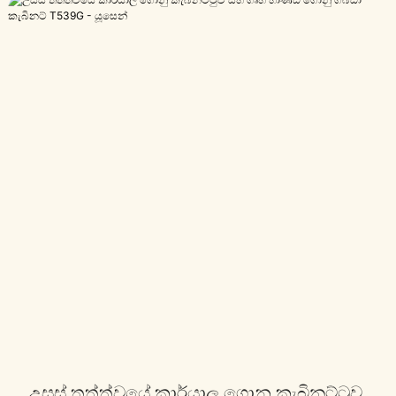
උසස් තත්ත්වයේ කාර්යාල ගොනු කැබිනට්ටුව