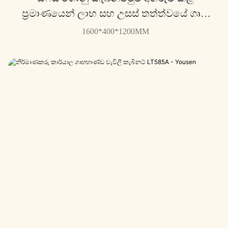
ප්‍රමාණයෙන් ලාභ සහ උසස් තත්ත්වයේ ගෘහ
භාණ්ඩ LT537G -Yousen සමඟ ඒකාබද්ධ
1600*400*1200MM
කරන්න