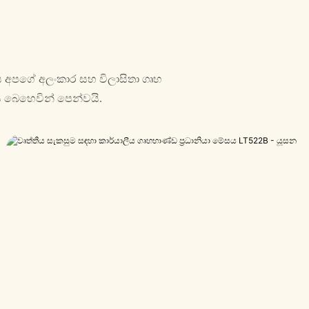
්පය අපගේ අලංකාර සහ විලාසිතා ගෘහ
 බෙහෙවින් පෙන්වයි.