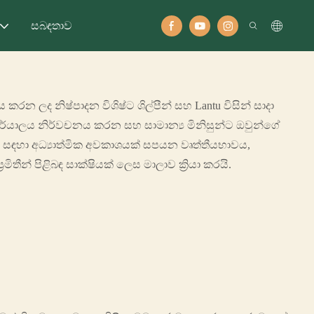
සබඳතාව
කරන ලද නිෂ්පාදන විශිෂ්ට ශිල්පීන් සහ Lantu විසින් සාදා
්යාලය නිර්වචනය කරන සහ සාමාන්‍ය මිනිසුන්ට ඔවුන්ගේ
ය සඳහා අධ්‍යාත්මික අවකාශයක් සපයන වෘත්තීයභාවය,
ිතීන් පිළිබඳ සාක්ෂියක් ලෙස මාලාව ක්‍රියා කරයි.