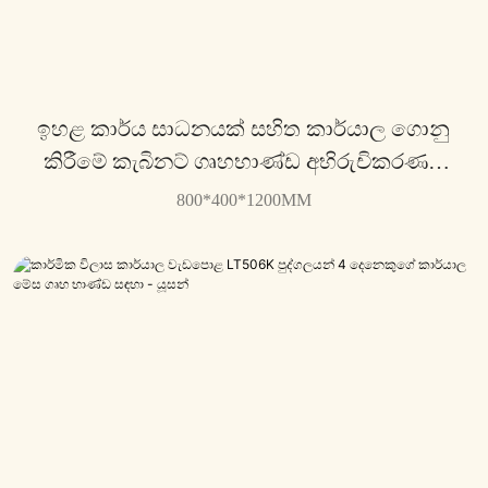
ඉහළ කාර්ය සාධනයක් සහිත කාර්යාල ගොනු
කිරීමේ කැබිනට් ගෘහභාණ්ඩ අභිරුචිකරණය
කළ ගොනු කිරීමේ කැබිනට් මණ්ඩලය LT580S
800*400*1200MM
- යූසන්