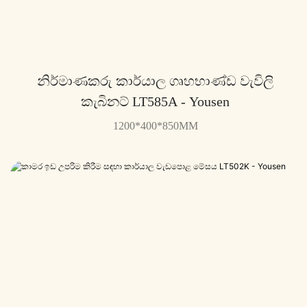
නිර්මාණකරු කාර්යාල ගෘහභාණ්ඩ වැවිලි
කැබිනට් LT585A - Yousen
1200*400*850MM