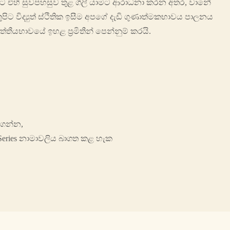
 එහි සුවපහසුව තුළ ගිලී යාමට ආරාධනා කරන අතර, වානේ
පිට විද්‍යුත් ස්ථිතික ඉසීම අපගේ දැඩි ගුණාත්මකභාවය පාලනය
තීයභාවයේ ඉහළ ප්‍රමිතීන් පෙන්නුම් කරයි.
නගන්න,
n Series නාමාවලිය බාගත කළ හැක