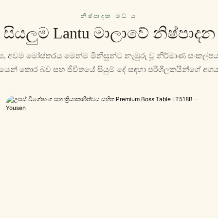
නිෂ්පාදක මධ් ය
සියලුම Lantu මාලාවේ නිෂ්පාදන
‍රව්‍ය, අවම මෝස්තරය මෙන්ම මිනිසුන්ට නැඹුරු වූ නිර්මාණ සංකල
යෙන් තොර බව සහ ජීවිතයේ සියුම් දේ සඳහා පරිශීලකයින්ගේ අගය