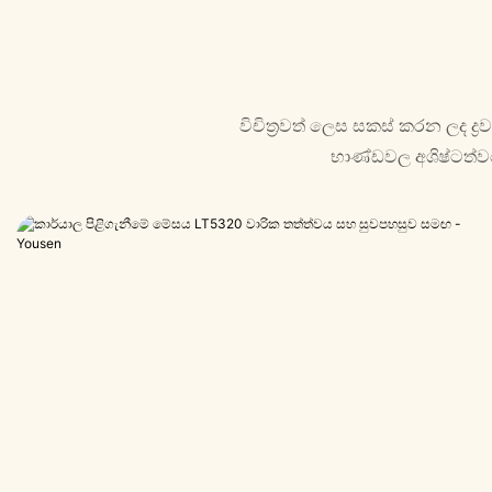
විචිත්‍රවත් ලෙස සකස් කරන ලද ද්
භාණ්ඩවල අශිෂ්ටත්ව