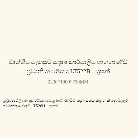
වෘත්තීය සැකසුම සඳහා කාර්යාලීය ගෘහභාණ්ඩ
ප්‍රධානියා මේසය LT522B - යූසන්
2200*1800*750MM