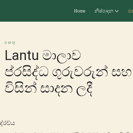
Home
නිෂ්පාදන
එ
එකතු
Lantu මාලාව
ප්රසිද්ධ ගුරුවරුන් සහ 
විසින් සාදන ලදී
ද්රව්ය