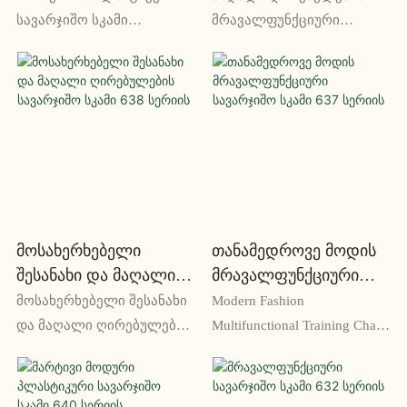
Სერიის
Სერიის
სავარჯიშო სკამი
მრავალფუნქციური
აერთიანებს სიმარტივეს
სავარჯიშო სკამი 620
და სტილს, გთავაზობთ
სერიის აერთიანებს
მოდურ და ფუნქციურ
პრაქტიკულობას და
დამატებას თქვენს
კომფორტს, რაც მას
სავარჯიშო სივრცეში. მისი
შესანიშნავ დანამატად
დახვეწილი დიზაინი და
აქცევს ნებისმიერი
გამძლე კონსტრუქცია მას
სასწავლო ოთახისთვის.
საიმედო არჩევანს ხდის
თავისი მრავალმხრივი
ნებისმიერი ტრენინგისა
დიზაინითა და
Მოსახერხებელი
Თანამედროვე Მოდის
თუ საკლასო
კონფიგურირებადი
Შესანახი Და Მაღალი
Მრავალფუნქციური
გარემოსთვის
მახასიათებლებით, ეს
Ღირებულების
Სავარჯიშო Სკამი 637
მოსახერხებელი შესანახი
Modern Fashion
სკამი იდეალურია
Სავარჯიშო Სკამი 638
Სერიის
და მაღალი ღირებულების
Multifunctional Training Chair
შეხვედრებისთვის,
Სერიის
სავარჯიშო სკამი 638
637 Series არის
პრეზენტაციებისთვის და
სერიის იდეალური
თანამედროვე და
ერთობლივი სასწავლო
არჩევანია საოფისე
მრავალმხრივი