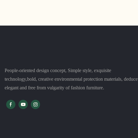
ជម្រើសដ៏ល្អសម្រាប់បន្ទប់ហ្វឹកហាត់ណាមួយ ហើយវា
វគ្គបណ្តុះបណ្តា
ងាយស្រួលក្នុងការដាក់ជង់ និងរក្សាទុកនៅពេលដែល
ergonomic និ
មិនប្រើប្រាស់។
បាន វាផ្តល់នូវផ
អ្នកប្រើប្រាស់
People-oriented design concept, Simple style, exquisite
technology,bold, creative environmental protection materials, deduce
elegant and free from vulgarity of fashion furniture.