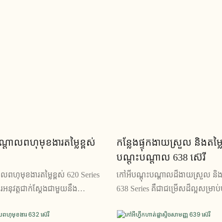
ណ្តាលពហុមុខងារតម្លៃខ្ពស់
កន្លែងផ្ទុកងាយស្រួល និងតម្លៃ
បណ្តុះបណ្តាល 638 ស៊េរី
លពហុមុខងារតម្លៃខ្ពស់ 620 Series
កៅអីបណ្តុះបណ្តាលដ៏ងាយស្រួល និងម
ការអនុវត្តជាក់ស្តែងជាមួយនឹង
638 Series គឺជាជម្រើសដ៏ល្អសម្រាប់ប
្វើឱ្យវាក្លាយជាការបន្ថែមដ៏ល្អឥត
បណ្តាលការិយាល័យ និងសាលសន្និសីទ
ទប់ហ្វឹកហាត់ណាមួយ។ ជាមួយនឹងការ
ជម្រើសកន្លែងផ្ទុកដ៏ងាយស្រួលសម្រាប់