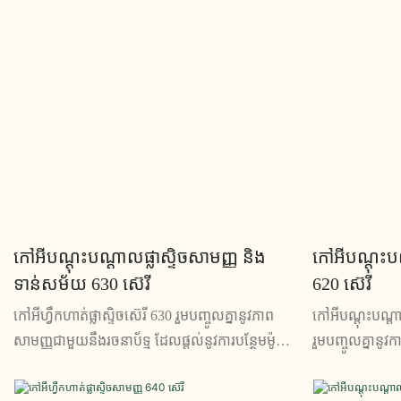
កៅអីបណ្តុះបណ្តាលផ្លាស្ទិចសាមញ្ញ និង
កៅអីបណ្តុះប
ទាន់សម័យ 630 ស៊េរី
620 ស៊េរី
កៅអីហ្វឹកហាត់ផ្លាស្ទិចស៊េរី 630 រួមបញ្ចូលគ្នានូវភាព
កៅអីបណ្តុះបណ្តា
សាមញ្ញជាមួយនឹងរចនាប័ទ្ម ដែលផ្តល់នូវការបន្ថែមម៉ូត
រួមបញ្ចូលគ្នានូវ
និងមុខងារដល់កន្លែងហ្វឹកហាត់របស់អ្នក។ ការរចនាដ៏
ការលួងលោម ដែលធ
រលោង និងសំណង់ប្រើប្រាស់បានយូររបស់វា ធ្វើឱ្យវា
ខ្ចោះសម្រាប់បន្