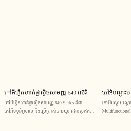
ក្លាយជាជម្រើសដែលអាចទុកចិត្តបានសម្រាប់ការបណ្តុះ
រចនាដ៏សម្បូរបែ
បណ្តាល ឬថ្នាក់រៀនណាមួយ។
តាមបំណងបាន កៅអី
ធ្វើបទបង្ហាញ និងវគ
កៅអីហ្វឹកហាត់ផ្លាស្ទិចសាមញ្ញ 640 ស៊េរី
កៅអីបណ្តុះប
កៅអីហ្វឹកហាត់ផ្លាស្ទិចសាមញ្ញ 640 Series គឺជា
កៅអីបណ្តុះបណ្ត
កៅអីទម្ងន់ស្រាល និងប្រើប្រាស់បានយូរ ដែលល្អឥត
Multifunctional
ខ្ចោះសម្រាប់បរិយាកាសហ្វឹកហាត់។ ការរចនាដ៏រលោង
កៅអីដែលអាចប្រ
និងកៅអីដ៏មានផាសុកភាពរបស់វា ធ្វើឱ្យវាក្លាយជា
អាចប្រើបានក្នុង