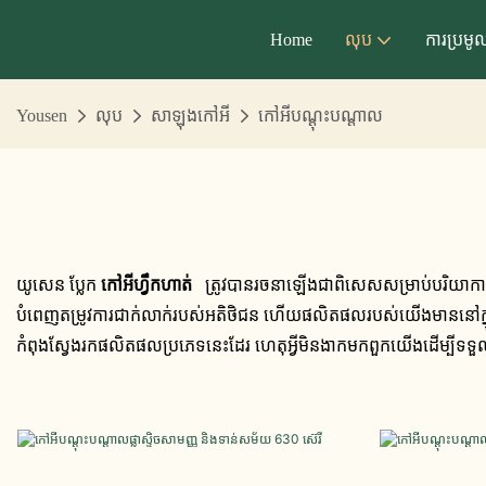
Home
លុប
ការប្រមូ
Yousen
លុប
សាឡុងកៅអី
កៅអីបណ្តុះបណ្តាល
យូសេន ប្លែក
កៅអីហ្វឹកហាត់
ត្រូវបានរចនាឡើងជាពិសេសសម្រាប់បរិយាកាស
បំពេញតម្រូវការជាក់លាក់របស់អតិថិជន ហើយផលិតផលរបស់យើងមាននៅក្នុងរចនាប័ទ្
កំពុងស្វែងរកផលិតផលប្រភេទនេះដែរ ហេតុអ្វីមិនងាកមកពួកយើងដើម្បីទទ