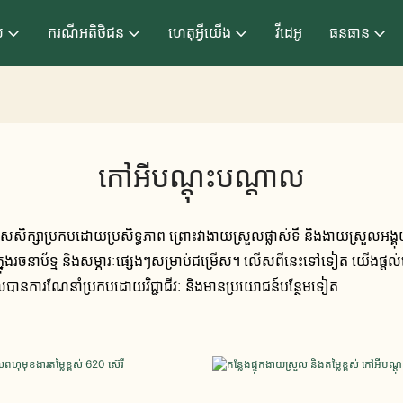
ល
ករណីអតិថិជន
ហេតុអ្វីយើង
វីដេអូ
ធនធាន
កៅអីបណ្តុះបណ្តាល
សិក្សាប្រកបដោយប្រសិទ្ធភាព ព្រោះវាងាយស្រួលផ្លាស់ទី និងងាយស្រួលអង្
ម និងសម្ភារៈផ្សេងៗសម្រាប់ជម្រើស។ លើស​ពី​នេះ​ទៅ​ទៀត យើង​ផ្តល់​សេវា​ប្ដូរ
ួលបានការណែនាំប្រកបដោយវិជ្ជាជីវៈ និងមានប្រយោជន៍បន្ថែមទៀត