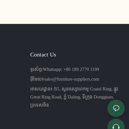
ជាអតិបរមាដល់មនុស្សដែលអង្គុយយូរ។ ជាមួយនឹងការ
រចនាដ៏រលោង និងទំនើបរបស់វា វាល្អឥតខ្ចោះសម្រាប់
បន្ទប់សន្និសីទ បន្ទប់បណ្តុះបណ្តាល និងកន្លែង
ការិយាល័យផ្សេងទៀត។
Contact Us
ទូរស័ព្ទ/Whatsapp: +86 189 2770 1199
អ៊ីមែល៖
sales@furniture-suppliers.com
អាសយដ្ឋាន៖ B5, សួនឧស្សាហកម្ម Grand Ring, ផ្លូវ
Great Ring Road, ភ្នំ Daling, ទីក្រុង Dongguan,
ប្រទេសចិន