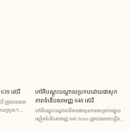
ផាសុកភាព និង
ពេលវគ្គបណ្តុះបណ្តាល។ ជាមួយនឹងលក្ខណៈពិសេស
ះស្រាយកន្លែង
ដែលអាចលៃតម្រូវបាន និងការរចនាដ៏រលោងរបស់វា វា
ល្អឥតខ្ចោះសម្រាប់កន្លែងធ្វើការទំនើបណាមួយ។
 639 ស៊េរី
កៅអីបណ្តុះបណ្តាលប្រកបដោយផាសុក
ភាពទំនើបសាមញ្ញ 648 ស៊េរី
េរី ត្រូវបានរចនា
ាយស្រួល។
កៅអីបណ្តុះបណ្តាលដ៏មានផាសុខភាពសម្រាប់អង្គុយ
នា​រលោង វា​ល្អ​
ស្ងៀមទំនើបសាមញ្ញ 648 Series ត្រូវបានរចនាឡើងជា
ប់​សន្និសីទ
មួយនឹងមុខងារ ergonomic ដើម្បីផ្តល់នូវផាសុកភាព