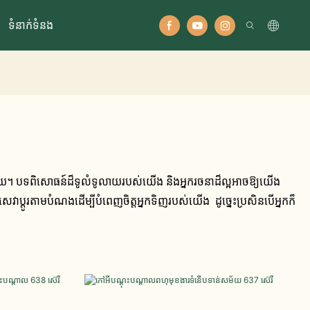
ទំនាក់ទំនង
គុយ។ បទពិសោធន៍ដ៏ទូលំទូលាយរបស់យើង និងអ្នករចនាដ៏ល្អអាចឱ្យយើង
​តាម​បំណង​ដើម្បី​បំពេញ​ចិត្ត​អ្នក​ទិញ​របស់​យើង ដូច្នេះប្រសិនបើអ្នកក៏