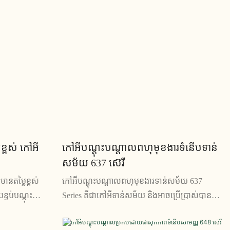
ខ្ពស់ កៅអី
កៅអីបណ្តុះបណ្តាលពហុមុខងារទំនើបទាន់
សម័យ 637 ស៊េរី
ានតម្លៃខ្ពស់
កៅអីបណ្តុះបណ្តាលពហុមុខងារទាន់សម័យ 637
ន្ទប់បណ្តុះ
Series គឺជាកៅអីទាន់សម័យ និងអាចប្រើប្រាស់បាន
។ ផ្តល់ជូននូវ
ដែលត្រូវបានរចនាឡើងសម្រាប់កន្លែងអង្គុយ
អ្នកប្រើប្រាស់
ប្រកបដោយផាសុកភាព និង ergonomic ក្នុងអំឡុង