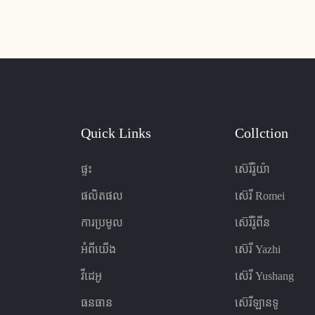
ល និងសន្និសីទ។ ជាមួយនឹងការរចនា
ងលក្ខណៈពិសេសដែលអាចលៃតម្រូវ
ាសុកភាព និងការគាំទ្រអតិបរមាដល់
Quick Links
Collction
ផ្ទះ
ស៊េរីរ៉ូយ៉ា
ផលិតផល
ស៊េរី Romei
ការប្រមូល
ស៊េរីរ៉ូពីន
អំពីយើង
ស៊េរី Yazhi
វីដេអូ
ស៊េរី Yushang
ធនធាន
ស៊េរីឡានទូ