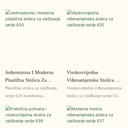
Jednostavna I Moderna
Visokovrijedna
Plastična Stolica Za
Višenamjenska Stolica Za
Vježbanje Serije 630
Vježbanje Serije 620
Plastična stolica za vježbanje
Visokovrijedna višenamjenska
serije 630 kombinira
stolica za vježbanje serije 620
jednostavnost sa stilom, nudeći
kombinira praktičnost s
moderan i funkcionalan
udobnošću, što je čini
dodatak vašem prostoru za
savršenim dodatkom svakoj
vježbanje. Njegov elegantan
prostoriji za vježbanje. Sa