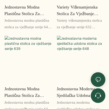
pruža svestrano i funkcionalno
Jednostavna Modna
Variety Višenamjenska
rješenje za sjedenje
Plastična Stolica Za
Stolica Za Vježbanje
Vježbanje Serije 640
Serije 632
Jednostavna modna plastična
Variety višenamjenska stolica
stolica za vježbanje serije 640
za vježbanje serije 632
je lagana i izdržljiva stolica
svestrana je i udobna stolica
savršena za okruženja za
koja se može koristiti u razne
vježbanje. Njegov elegantan
svrhe, uključujući sastanke,
dizajn i udobno sjedalo čine ga
treninge i konferencije. Svojim
izvrsnim izborom za svaku
ergonomskim dizajnom i
prostoriju za vježbanje, a lako
podesivim značajkama pruža
ga je složiti i pohraniti kada se
maksimalnu udobnost i
ne koristi
podršku korisniku
Jednostavna Modna
Jednostavna Moderna
Plastična Stolica Za
Sjedilačka Udobna Stolica
Vježbanje Serije 639
Za Vježbanje Serije 648
Jednostavna modna plastična
Jednostavna moderna
stolica za vježbanje serije 639
sjedilačka udobna stolica za