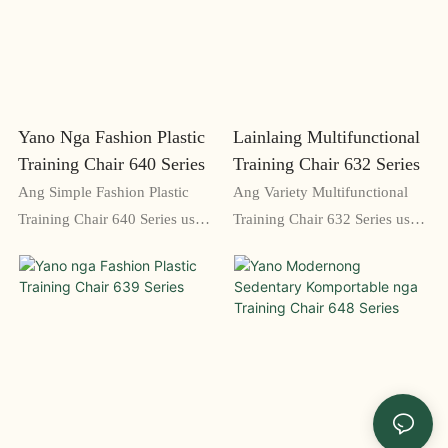
usa ka kombenyente nga
paglingkod sa panahon sa mga
kapilian sa pagtipig alang sa
sesyon sa pagbansay. Uban sa
mga tiggamit, kauban ang
iyang mapaigoigo nga mga
komportable nga padding ug
bahin ug makuti nga disenyo,
lig-on nga konstruksyon, kini
kini perpekto alang sa bisan
Yano Nga Fashion Plastic
Lainlaing Multifunctional
nga lingkuranan naghatag usa
unsang modernong workspace
Training Chair 640 Series
Training Chair 632 Series
ka daghang gamit ug magamit
Ang Simple Fashion Plastic
Ang Variety Multifunctional
nga solusyon sa paglingkod.
Training Chair 640 Series usa
Training Chair 632 Series usa
ka gaan ug lig-on nga
ka versatile ug komportable
lingkuranan nga perpekto
nga lingkuranan nga magamit
alang sa mga palibot sa
alang sa lainlaing katuyoan,
pagbansay. Ang matahum nga
lakip ang mga miting, mga
disenyo niini ug komportable
sesyon sa pagbansay, ug mga
nga lingkuranan naghimo niini
komperensya. Uban sa iyang
nga usa ka maayong pagpili
ergonomic nga disenyo ug
alang sa bisan unsang lawak sa
adjustable nga mga bahin, kini