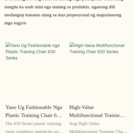
nangita ka usab niini nga matang sa produkto, nganong dili
modangop kanamo alang sa mas propesyonal ug mapuslanong
mga sugyot
Yano Ug Fashionable Nga
High-Value
Plastic Training Chair 630
Multifunctional Training
Series
Chair 620 Series
The 630 Series plastic training
Ang High-Value
chair combines simplicity with
Multifunctional Training Chair