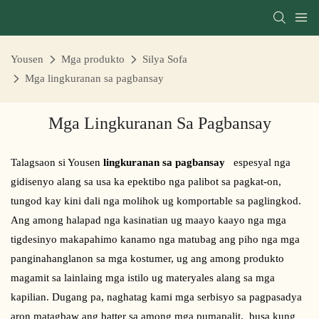
Yousen
Mga produkto
Silya Sofa
Mga lingkuranan sa pagbansay
Mga Lingkuranan Sa Pagbansay
Talagsaon si Yousen
lingkuranan sa pagbansay
espesyal nga
gidisenyo alang sa usa ka epektibo nga palibot sa pagkat-on,
tungod kay kini dali nga molihok ug komportable sa paglingkod.
Ang among halapad nga kasinatian ug maayo kaayo nga mga
tigdesinyo makapahimo kanamo nga matubag ang piho nga mga
panginahanglanon sa mga kostumer, ug ang among produkto
magamit sa lainlaing mga istilo ug materyales alang sa mga
kapilian. Dugang pa, naghatag kami mga serbisyo sa pagpasadya
aron matagbaw ang batter sa among mga pumapalit, busa kung